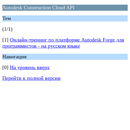
Autodesk Construction Cloud API
Тем
(1/1)
[1]
Онлайн-тренинг по платформе Autodesk Forge для
программистов - на русском языке
Навигация
[0]
На уровень вверх
Перейти к полной версии