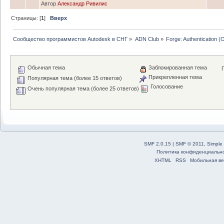
Автор
Александр Ривилис
Страницы: [
1
]
Вверх
Сообщество программистов Autodesk в СНГ
»
ADN Club
»
Forge: Authentication (
Обычная тема
Заблокированная тема
Прикрепленная тема
Популярная тема (более 15 ответов)
Голосование
Очень популярная тема (более 25 ответов)
SMF 2.0.15
|
SMF © 2011
,
Simple
Политика конфиденциальн
XHTML
RSS
Мобильная ве