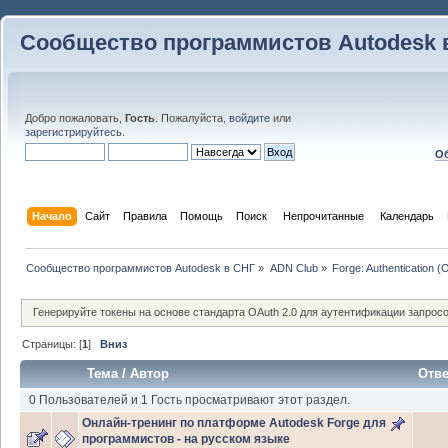
Сообщество программистов Autodesk 
Добро пожаловать,
Гость
. Пожалуйста,
войдите
или
зарегистрируйтесь
.
Об
Начало
Сайт
Правила
Помощь
Поиск
 Непрочитанные 
Календарь
Сообщество программистов Autodesk в СНГ
»
ADN Club
»
Forge: Authentication (
Генерируйте токены на основе стандарта OAuth 2.0 для аутентификации запросов
Страницы: [
1
]
Вниз
Тема
/
Автор
Отв
0 Пользователей и 1 Гость просматривают этот раздел.
Онлайн-тренинг по платформе Autodesk Forge для
программистов - на русском языке