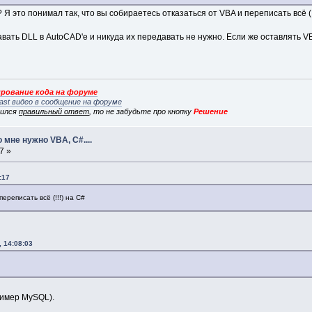
 это понимал так, что вы собираетесь отказаться от VBA и переписать всё (!
ать DLL в AutoCAD'е и никуда их передавать не нужно. Если же оставлять VBA
рование кода на форуме
ast видео в сообщение на форуме
вился
правильный ответ
, то не забудьте про кнопку
Решение
 мне нужно VBA, C#....
7 »
:17
ереписать всё (!!!) на C#
 14:08:03
ример MySQL).