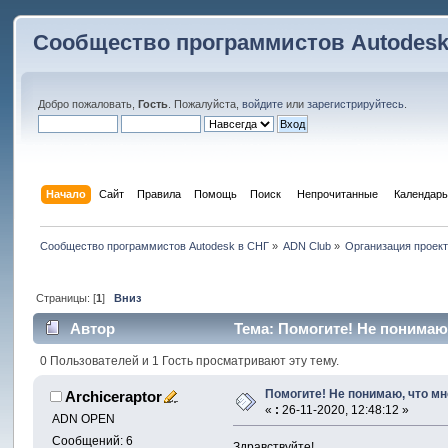
Сообщество программистов Autodesk
Добро пожаловать,
Гость
. Пожалуйста,
войдите
или
зарегистрируйтесь
.
Начало
Сайт
Правила
Помощь
Поиск
 Непрочитанные 
Календарь
Сообщество программистов Autodesk в СНГ
»
ADN Club
»
Организация проек
Страницы: [
1
]
Вниз
Автор
Тема: Помогите! Не понимаю, 
0 Пользователей и 1 Гость просматривают эту тему.
Помогите! Не понимаю, что мне
Archiceraptor
«
:
26-11-2020, 12:48:12 »
ADN OPEN
Сообщений: 6
Здравствуйте!