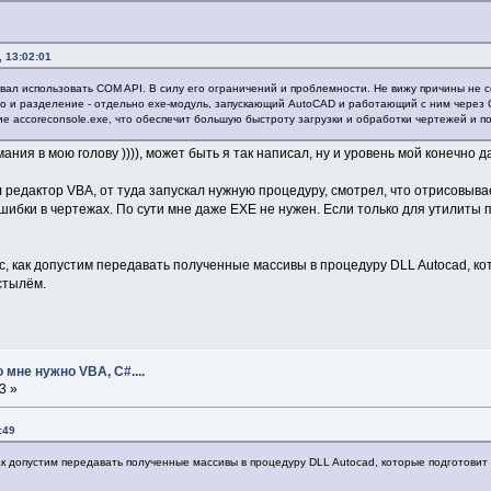
 13:02:01
овал использовать COM API. В силу его ограничений и проблемности. Не вижу причины не с
 и разделение - отдельно exe-модуль, запускающий AutoCAD и работающий с ним через C
ие accoreconsole.exe, что обеспечит большую быстроту загрузки и обработки чертежей и п
ания в мою голову )))), может быть я так написал, ну и уровень мой конечно
л редактор VBA, от туда запускал нужную процедуру, смотрел, что отрисовывает
шибки в чертежах. По сути мне даже EXE не нужен. Если только для утилиты 
, как допустим передавать полученные массивы в процедуру DLL Autocad, к
стылём.
 мне нужно VBA, C#....
3 »
:49
ак допустим передавать полученные массивы в процедуру DLL Autocad, которые подготови