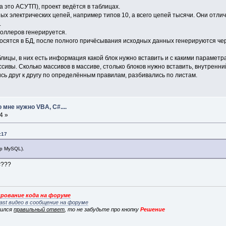
 это АСУТП), проект ведётся в таблицах.
х электрических цепей, например типов 10, а всего цепей тысячи. Они отлич
.
роллеров генерируется.
осятся в БД, после полного причёсывания исходных данных генерируются че
блицы, в них есть информация какой блок нужно вставить и с какими параметрам
сивы. Сколько массивов в массиве, столько блоков нужно вставить, внутренн
сь друг к другу по определённым правилам, разбивались по листам.
 мне нужно VBA, C#....
4 »
:17
р MySQL).
#???
рование кода на форуме
ast видео в сообщение на форуме
вился
правильный ответ
, то не забудьте про кнопку
Решение