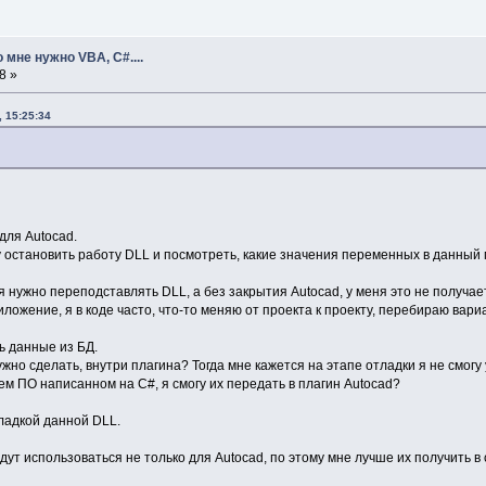
 мне нужно VBA, C#....
8 »
 15:25:34
для Autocad.
у остановить работу DLL и посмотреть, какие значения переменных в данный 
 нужно переподставлять DLL, а без закрытия Autocad, у меня это не получае
иложение, я в коде часто, что-то меняю от проекта к проекту, перебираю ва
ь данные из БД.
но сделать, внутри плагина? Тогда мне кажется на этапе отладки я не смогу 
ем ПО написанном на С#, я смогу их передать в плагин Autocad?
тладкой данной DLL.
дут использоваться не только для Autocad, по этому мне лучше их получить 