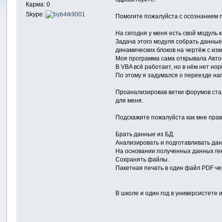
Карма: 0
Skype:
Помогите пожалуйста с осознанием 
На сегодня у меня есть свой модуль
Задача этого модуля собрать данные
динамических блоков на чертёж с изм
Моя программа сама открывала Авток
В VBA всё работает, но в нём нет н
По этому я задумался о переезде на
Проанализировав ветки форумов стало
для меня.
Подскажите пожалуйста как мне прав
Брать данные из БД.
Анализировать и подготавливать да
На основании полученных данных ген
Сохранять файлы.
Пакетная печать в один файл PDF че
В школе и один год в универсистете и