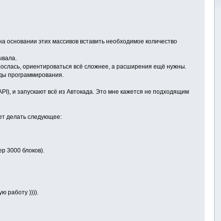
на основании этих массивов вставить необходимое количество
ывала.
зрослась, ориентироваться всё сложнее, а расширения ещё нужны.
оды программирования.
PI), и запускают всё из Автокада. Это мне кажется не подходящим
дет делать следующее:
р 3000 блоков).
ю работу )))).