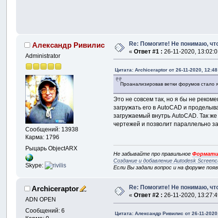
Re: Помогите! Не понимаю, что
Александр Ривилис
«
Ответ #1 :
26-11-2020, 13:02:0
Administrator
Цитата: Archiceraptor от 26-11-2020, 12:48
Проанализировав ветки форумов стало яс
Это не совсем так, но я бы не реком
загружать его в AutoCAD и проделыв
загружаемый внутрь AutoCAD. Так же
чертежей и позволит параллельно за
Сообщений: 13938
Карма: 1796
Рыцарь ObjectARX
Не забывайте про правильное
Формати
Создание и добавление Autodesk Screenc
Skype:
Если Вы задали вопрос и на форуме поя
Re: Помогите! Не понимаю, что
Archiceraptor
«
Ответ #2 :
26-11-2020, 13:27:4
ADN OPEN
Сообщений: 6
Цитата: Александр Ривилис от 26-11-2020,