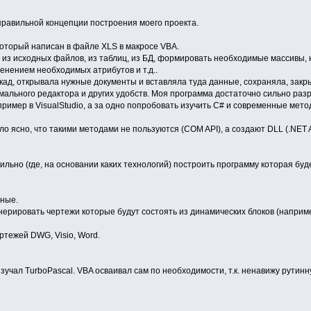
правильной концепции построения моего проекта.
 который написан в файле XLS в макросе VBA.
 из исходных файлов, из таблиц, из БД, формировать необходимые массивы, 
енением необходимых атрибутов и т.д..
ад, открывала нужные документы и вставляла туда данные, сохраняла, закр
ормального редактора и других удобств. Моя программа достаточно сильно ра
пример в VisualStudio, а за одно попробовать изучить C# и современные мет
 ясно, что такими методами не пользуются (COM API), а создают DLL (.NET A
ильно (где, на основании каких технологий) построить программу которая бу
нные.
ерировать чертежи которые будут состоять из динамических блоков (наприме
ртежей DWG, Visio, Word.
зучал TurboPascal. VBA осваивал сам по необходимости, т.к. ненавижу рутинну