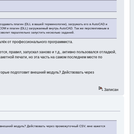
оздавать плагин (DLL в вашей терминологии), загружать его в AutoCAD и
OM и плагин (DLL) загружаемый внутрь AutoCAD. Так же перспективным в
озволит параллельно запустить несколько заданий.
 далёк от профессионального программиста.
ся, правил, запускал заново и т.д., активно пользовался отладкой,
пакетной печати, но эта часть на самом последнем месте по
оторые подготовит внешний модуль? Действовать через
Записан
т внешний модуль? Действовать через промежуточный CSV, мне кажется