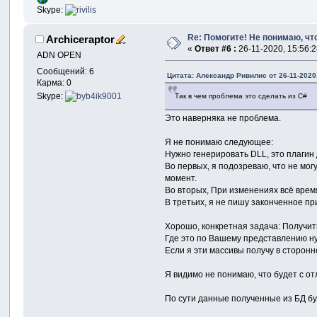
Skype:
Re: Помогите! Не понимаю, что
Archiceraptor
«
Ответ #6 :
26-11-2020, 15:56:2
ADN OPEN
Сообщений: 6
Цитата: Александр Ривилис от 26-11-2020,
Карма: 0
Skype:
Так в чем проблема это сделать из C#
Это наверняка не проблема.
Я не понимаю следующее:
Нужно генерировать DLL, это плагин 
Во первых, я подозреваю, что не мог
момент.
Во вторых, При изменениях всё время
В третьих, я не пишу законченное пр
Хорошо, конкретная задача: Получит
Где это по Вашему представлению нуж
Если я эти массивы получу в сторонн
Я видимо не понимаю, что будет с о
По сути данные полученные из БД бу