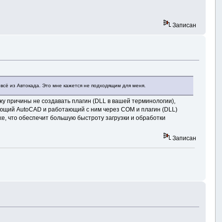
Записан
 всё из Автокада. Это мне кажется не подходящим для меня.
ижу причины не создавать плагин (DLL в вашей терминологии),
кающий AutoCAD и работающий с ним через COM и плагин (DLL)
xe, что обеспечит большую быстроту загрузки и обработки
Записан