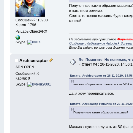
Полученные каким образом массивы? Я
в пакетном режиме.
Соответственно массивы будет создав
Сообщений: 13938
кошкой...
Карма: 1796
Рыцарь ObjectARX
Не забывайте про правильное
Формати
Skype:
Создание и добавление Autodesk Screenc
Если Вы задали вопрос и на форуме поя
Re: Помогите! Не понимаю, что
Archiceraptor
«
Ответ #4 :
26-11-2020, 14:56:1
ADN OPEN
Сообщений: 6
Цитата: Archiceraptor от 26-11-2020, 14:56
Карма: 0
Skype:
что вы собираетесь отказаться от VBA и п
Да, я хочу переписать всё.
Цитата: Александр Ривилис от 26-11-2020,
Полученные каким образом массивы?
Массивы нужно получать из БД (нап