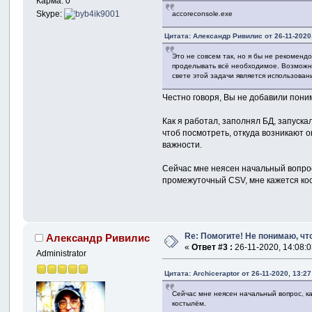
Карма: 0
Skype:
accoreconsole.exe
Цитата: Александр Ривилис от 26-11-2020,
Это не совсем так, но я бы не рекоменд
проделывать всё необходимое. Возможно
свете этой задачи является использован
Честно говоря, Вы не добавили поним
Как я работал, заполнял БД, запуска
чтоб посмотреть, откуда возникают о
важности.
Сейчас мне неясен начальный вопрос
промежуточный CSV, мне кажется ко
Re: Помогите! Не понимаю, что
Александр Ривилис
«
Ответ #3 :
26-11-2020, 14:08:0
Administrator
Цитата: Archiceraptor от 26-11-2020, 13:27
Сейчас мне неясен начальный вопрос, к
костылём.