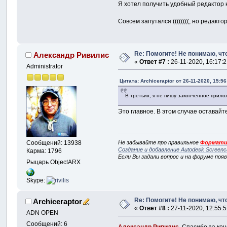
Я хотел получить удобный редактор к
Совсем запутался ((((((((, но редакт
Re: Помогите! Не понимаю, что
Александр Ривилис
«
Ответ #7 :
26-11-2020, 16:17:2
Administrator
Цитата: Archiceraptor от 26-11-2020, 15:56
В третьих, я не пишу законченное прило
Это главное. В этом случае оставайт
Не забывайте про правильное
Формати
Сообщений: 13938
Создание и добавление Autodesk Screenc
Карма: 1796
Если Вы задали вопрос и на форуме поя
Рыцарь ObjectARX
Skype:
Re: Помогите! Не понимаю, что
Archiceraptor
«
Ответ #8 :
27-11-2020, 12:55:5
ADN OPEN
Сообщений: 6
Александр Ривилис
, Спасибо за ко