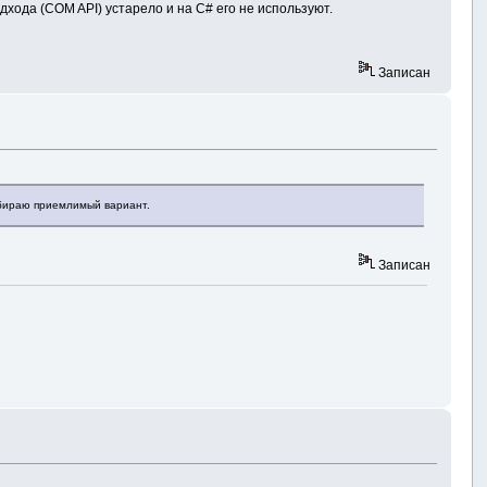
дхода (COM API) устарело и на C# его не используют.
Записан
одбираю приемлимый вариант.
Записан