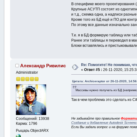
В специфике моего проектирования (а
Крупные АСУТП состоят из однотипны
и т.д., схемка одна, а надписи разные
Кроме того из БД ещё и ПО для конт
По этому все данные изначально зан
Т.е. я в БД формирую таблицу или та
Ранее эти таблицы я переводил в мас
Блоки вставлялись и пристыковывали
Re: Помогите! Не понимаю, что
Александр Ривилис
«
Ответ #5 :
26-11-2020, 15:25:3
Administrator
Цитата: Archiceraptor от 26-11-2020, 14:56
Массивы нужно получать из БД (наприме
Так в чем проблема это сделать из C
Не забывайте про правильное
Формати
Сообщений: 13938
Создание и добавление Autodesk Screenc
Карма: 1796
Если Вы задали вопрос и на форуме поя
Рыцарь ObjectARX