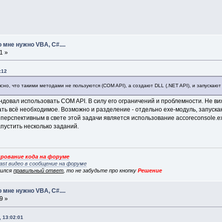
 мне нужно VBA, C#....
1 »
:12
но, что такими методами не пользуются (COM API), а создают DLL (.NET API), и запускают
ендовал использовать COM API. В силу его ограничений и проблемности. Не в
ать всё необходимое. Возможно и разделение - отдельно exe-модуль, запус
 перспективным в свете этой задачи является использование accoreconsole.e
пустить несколько заданий.
рование кода на форуме
ast видео в сообщение на форуме
вился
правильный ответ
, то не забудьте про кнопку
Решение
 мне нужно VBA, C#....
9 »
 13:02:01