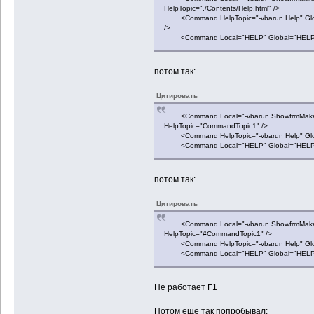
HelpTopic="./Contents/Help.html" />
<Command HelpTopic="-vbarun Help" Global=
/>
<Command Local="HELP" Global="HELP" Hel
потом так:
Цитировать
<Command Local="-vbarun ShowfrmMakeGri
HelpTopic="CommandTopic1" />
<Command HelpTopic="-vbarun Help" Globa
<Command Local="HELP" Global="HELP" 
потом так:
Цитировать
<Command Local="-vbarun ShowfrmMakeGri
HelpTopic="#CommandTopic1" />
<Command HelpTopic="-vbarun Help" Globa
<Command Local="HELP" Global="HELP" 
Не работает F1
Потом еще так попробывал: