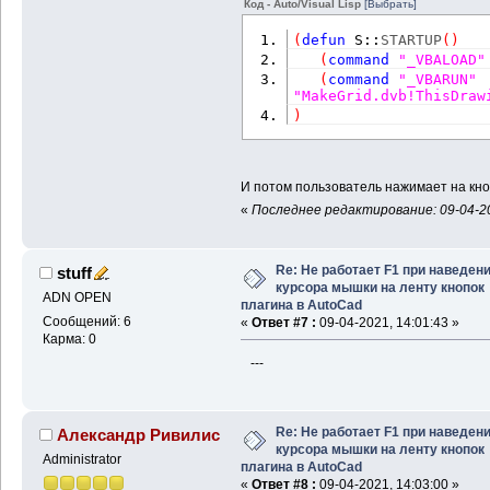
Код - Auto/Visual Lisp
[Выбрать]
(
defun
 S::
STARTUP
(
)
(
command
"_VBALOAD"
(
command
"_VBARUN"
"MakeGrid.dvb!ThisDraw
)
И потом пользователь нажимает на кноп
«
Последнее редактирование: 09-04-20
Re: Не работает F1 при наведен
stuff
курсора мышки на ленту кнопок
ADN OPEN
плагина в AutoCad
Сообщений: 6
«
Ответ #7 :
09-04-2021, 14:01:43 »
Карма: 0
---
Re: Не работает F1 при наведен
Александр Ривилис
курсора мышки на ленту кнопок
Administrator
плагина в AutoCad
«
Ответ #8 :
09-04-2021, 14:03:00 »