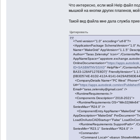
Что интересно, если мой Help файл под
мышкой на кнопки других плагинов, мо
Такой вид файла мне дала служба прие
Цитировать
<?xml version="1.0" encoding="utf-8"?>
<ApplicationPackage SchemaVersion="1.0" A
Name="MakeGrid" AppVersion="1.1.5" Descripti
Author="Taras Zelenskyi" Icon="./Contents/Re
AppNameSpace="appstore.exchange.autode
OnlineDocumentation="
https://apps.autodes
ID=SASBMTNVSSXG
" HelpFile="./Contents
BA33-128AF127E8D7}" FriendlyVersion="1.1.
{0B3D574E-81D2-412A-9141-0429A858DE44
<CompanyDetails Name="PC West" Phone="
Url="
https://apps.autodesk.com/en/Publis
Email="taras.zelensky@gmail.com" />
<RuntimeRequirements />
<Components Description="2018-2021">
<RuntimeRequirements OS="Win32|Win64" P
SeriesMax="R24.0" />
<ComponentEntry AppName="MakeGrid" Vers
AppDescription="MakeGrid" PerDocument="T
LoadOnAutoCADStartup="False" LoadOnComm
<RuntimeRequirements SupportPath="./Con
SeriesMin="R23.1" SeriesMax="R24.0" />
<Commands>
<Command Local="-vbarun ShowfrmMakeGri