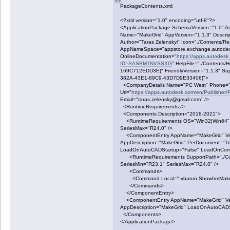
PackageContents.xml:
<?xml version="1.0" encoding="utf-8"?>
<ApplicationPackage SchemaVersion="1.0" A
Name="MakeGrid" AppVersion="1.1.3" Descripti
Author="Taras Zelenskyi" Icon="./Contents/Re
AppNameSpace="appstore.exchange.autode
OnlineDocumentation="
https://apps.autodes
ID=SASBMTNVSSXG
" HelpFile="./Contents
169C712EDD3E}" FriendlyVersion="1.1.3" S
382A-43E1-89C9-43D7D9E33406}">
<CompanyDetails Name="PC West" Phone="
Url="
https://apps.autodesk.com/en/Publis
Email="taras.zelensky@gmail.com" />
<RuntimeRequirements />
<Components Description="2018-2021">
<RuntimeRequirements OS="Win32|Win64" P
SeriesMax="R24.0" />
<ComponentEntry AppName="MakeGrid" Vers
AppDescription="MakeGrid" PerDocument="T
LoadOnAutoCADStartup="False" LoadOnComm
<RuntimeRequirements SupportPath="./Con
SeriesMin="R23.1" SeriesMax="R24.0" />
<Commands>
<Command Local="-vbarun ShowfrmMakeGri
</Commands>
</ComponentEntry>
<ComponentEntry AppName="MakeGrid" Versi
AppDescription="MakeGrid" LoadOnAutoCADS
</Components>
</ApplicationPackage>