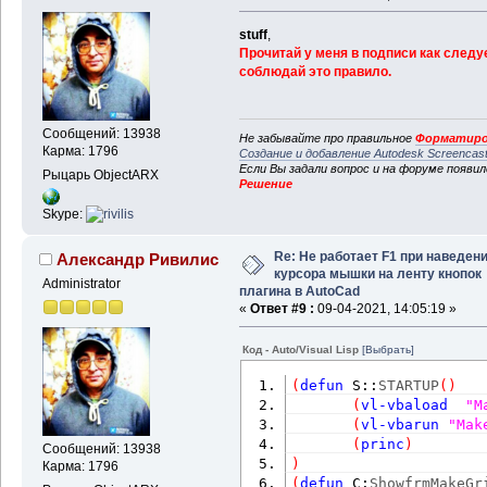
stuff
,
Прочитай у меня в подписи как следу
соблюдай это правило.
Сообщений: 13938
Не забывайте про правильное
Форматиро
Карма: 1796
Создание и добавление Autodesk Screencas
Если Вы задали вопрос и на форуме появи
Рыцарь ObjectARX
Решение
Skype:
Re: Не работает F1 при наведен
Александр Ривилис
курсора мышки на ленту кнопок
Administrator
плагина в AutoCad
«
Ответ #9 :
09-04-2021, 14:05:19 »
Код - Auto/Visual Lisp
[Выбрать]
(
defun
 S::
STARTUP
(
)
(
vl-vbaload
"M
(
vl-vbarun
"Mak
(
princ
)
Сообщений: 13938
)
Карма: 1796
(
defun
 C:
ShowfrmMakeGr