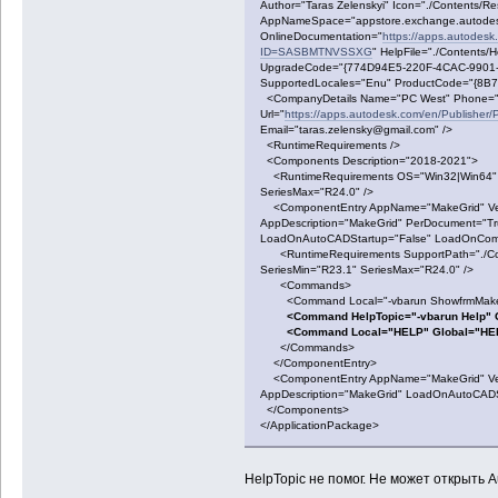
Author="Taras Zelenskyi" Icon="./Contents/Re
AppNameSpace="appstore.exchange.autode
OnlineDocumentation="
https://apps.autodes
ID=SASBMTNVSSXG
" HelpFile="./Contents/H
UpgradeCode="{774D94E5-220F-4CAC-9901-1
SupportedLocales="Enu" ProductCode="{8
<CompanyDetails Name="PC West" Phone="
Url="
https://apps.autodesk.com/en/Publis
Email="taras.zelensky@gmail.com" />
<RuntimeRequirements />
<Components Description="2018-2021">
<RuntimeRequirements OS="Win32|Win64" P
SeriesMax="R24.0" />
<ComponentEntry AppName="MakeGrid" Vers
AppDescription="MakeGrid" PerDocument="T
LoadOnAutoCADStartup="False" LoadOnComm
<RuntimeRequirements SupportPath="./Con
SeriesMin="R23.1" SeriesMax="R24.0" />
<Commands>
<Command Local="-vbarun ShowfrmMakeGri
<Command HelpTopic="-vbarun Help" Glo
<Command Local="HELP" Global="HEL
</Commands>
</ComponentEntry>
<ComponentEntry AppName="MakeGrid" Versi
AppDescription="MakeGrid" LoadOnAutoCADS
</Components>
</ApplicationPackage>
HelpTopic не помог. Не может открыть A