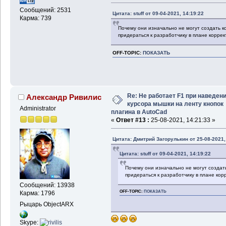
Сообщений: 2531
Цитата: stuff от 09-04-2021, 14:19:22
Карма: 739
Почему они изначально не могут создать к
придераться к разработчику в плане корре
OFF-TOPIC:
ПОКАЗАТЬ
Re: Не работает F1 при наведен
Александр Ривилис
курсора мышки на ленту кнопок
Administrator
плагина в AutoCad
«
Ответ #13 :
25-08-2021, 14:21:33 »
Цитата: Дмитрий Загорулькин от 25-08-2021,
Цитата: stuff от 09-04-2021, 14:19:22
Почему они изначально не могут создат
придераться к разработчику в плане кор
Сообщений: 13938
OFF-TOPIC:
ПОКАЗАТЬ
Карма: 1796
Рыцарь ObjectARX
Skype: