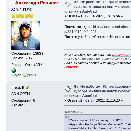
Re: Не работает F1 при наведен
Александр Ривилис
курсора мышки на ленту кнопок
Administrator
плагина в AutoCad
«
Ответ #1 :
08-04-2021, 18:16:54 »
Посмотри здесь:
https://forums.autodesk
p/3814013#M34226
Похоже у тебя в <Command> не хватает 
Сообщений: 13938
Не забывайте про правильное
Форматиро
Карма: 1796
Создание и добавление Autodesk Screencas
Если Вы задали вопрос и на форуме появи
Рыцарь ObjectARX
Решение
Skype:
Re: Не работает F1 при наведен
stuff
курсора мышки на ленту кнопок
ADN OPEN
плагина в AutoCad
Сообщений: 6
«
Ответ #2 :
08-04-2021, 21:19:20 »
Карма: 0
Цитировать
<?xml version="1.0" encoding="utf-8"?>
<ApplicationPackage SchemaVersion="1.0" A
Name="MakeGrid" AppVersion="1.1.3" Descripti