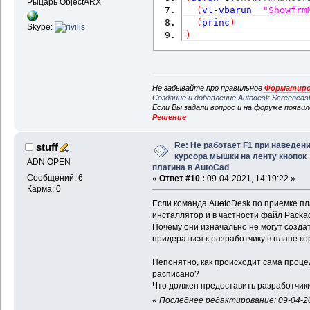
Рыцарь ObjectARX
(
vl-vbarun
"Showfrm
(
princ
)
Skype:
)
Не забывайте про правильное
Форматиро
Создание и добавление Autodesk Screencas
Если Вы задали вопрос и на форуме появи
Решение
Re: Не работает F1 при наведен
stuff
курсора мышки на ленту кнопок
ADN OPEN
плагина в AutoCad
Сообщений: 6
«
Ответ #10 :
09-04-2021, 14:19:22 »
Карма: 0
Если команда Au
o
toDesk по приемке п
инсталлятор и в частности файл Packa
Почему они изначально не могут созда
придераться к разработчику в плане к
Непонятно, как происходит сама процед
расписано?
Что должен предоставить разработчики
«
Последнее редактирование: 09-04-20