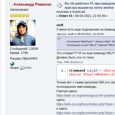
Re: Не работает F1 при наведен
Александр Ривилис
курсора мышки на ленту кнопок
Administrator
плагина в AutoCad
«
Ответ #3 :
08-04-2021, 22:45:49 »
stuff
,
У меня есть еще подозрение на команду
Цитата: stuff от 08-04-2021, 21:19:20
<Command HelpTopic="-vbarun Help" Globa
<Command Local="HELP" Global="HELP"
Сообщений: 13938
Карма: 1796
Это откуда??? И ты еще команду HEL
Должно быть что-то типа:
Рыцарь ObjectARX
Код - XML
[Выбрать]
Skype:
<Command
Local
=
"-vbaru
vbarun ShowfrmMakeGrid
Только вот с таким запуском VBA это ск
полноценное имя команды.
Смотри здесь:
https://adn-cis.org/avtozagruzchik-(autolo
здесь:
https://adn-cis.org/forum/index.php?topic
и здесь:
https://adn-cis.org/forum/index.php?topic