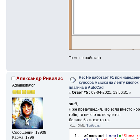
То же не работает.
Re: Не работает F1 при наведен
Александр Ривилис
курсора мышки на ленту кнопок
Administrator
плагина в AutoCad
«
Ответ #5 :
09-04-2021, 13:56:31 »
stuff
,
Я же предупредил, что если вместо нор
тебя, то ничего не получится.
Должно быть как-то так:
Код - XML
[Выбрать]
Сообщений: 13938
<Command
Local
=
"Showfr
Карма: 1796