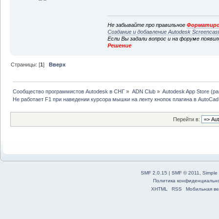
Не забывайте про правильное
Форматиро
Создание и добавление Autodesk Screencas
Если Вы задали вопрос и на форуме появи
Решение
Страницы: [
1
]
Вверх
Сообщество программистов Autodesk в СНГ
»
ADN Club
»
Autodesk App Store (р
Не работает F1 при наведении курсора мышки на ленту кнопок плагина в AutoCad
Перейти в:
SMF 2.0.15
|
SMF © 2011
,
Simple
Политика конфиденциальн
XHTML
RSS
Мобильная ве