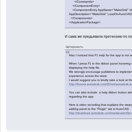
</Commands>
</ComponentEntry>
<ComponentEntry AppName="MakeGrid" Versi
AppDescription="MakeGrid" LoadOnAutoCADS
</Components>
</ApplicationPackage>
И сама же предьявила претензию по по
Цитировать
Also I noticed that F1 help for the app is not w
When I press F1 in the ribbon panel hovering o
displaying the help file.
We strongly encourage publishers to implement
experience across the store.
I would suggest you to kindly take a look at thi
http://forums.autodesk.com/t5/net/autodesk-
You can also include a help ribbon button wh
regarding the app.
Here is video recording that explains the steps
adding panel to the “Plugin” tab in AutoCAD.
http://download.autodesk.com/media/adn/Dev