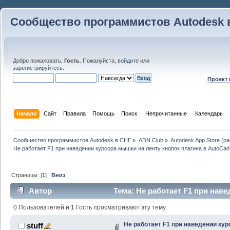
Сообщество программистов Autodesk 
Добро пожаловать,
Гость
. Пожалуйста,
войдите
или
зарегистрируйтесь
.
Проект
Начало
Сайт
Правила
Помощь
Поиск
 Непрочитанные 
Календарь
Сообщество программистов Autodesk в СНГ
»
ADN Club
»
Autodesk App Store (р
Не работает F1 при наведении курсора мышки на ленту кнопок плагина в AutoCad
Страницы: [
1
]
Вниз
Автор
Тема: Не работает F1 при нав
плагина в AutoCad (Прочитано 53162 раз)
0 Пользователей и 1 Гость просматривают эту тему.
Не работает F1 при наведении кур
stuff