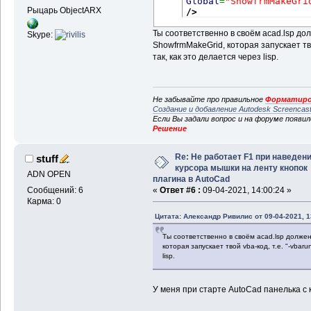
Global
=
"ShowfrmMakeGri
Рыцарь ObjectARX
/>
Ты соответственно в своём acad.lsp д
Skype:
ShowfrmMakeGrid, которая запускает тво
так, как это делается через lisp.
Не забывайте про правильное
Форматиро
Создание и добавление Autodesk Screencas
Если Вы задали вопрос и на форуме появи
Решение
Re: Не работает F1 при наведен
stuff
курсора мышки на ленту кнопок
ADN OPEN
плагина в AutoCad
Сообщений: 6
«
Ответ #6 :
09-04-2021, 14:00:24 »
Карма: 0
Цитата: Александр Ривилис от 09-04-2021, 1
Ты соответственно в своём acad.lsp долже
которая запускает твой vba-код, т.е. "-vbar
lisp.
У меня при старте AutoCad панелька с 