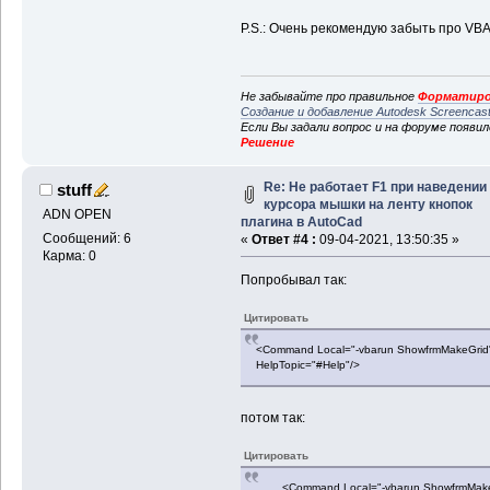
P.S.: Очень рекомендую забыть про VBA
Не забывайте про правильное
Форматиро
Создание и добавление Autodesk Screencas
Если Вы задали вопрос и на форуме появи
Решение
Re: Не работает F1 при наведении
stuff
курсора мышки на ленту кнопок
ADN OPEN
плагина в AutoCad
Сообщений: 6
«
Ответ #4 :
09-04-2021, 13:50:35 »
Карма: 0
Попробывал так:
Цитировать
<Command Local="-vbarun ShowfrmMakeGrid"
HelpTopic="#Help"/>
потом так:
Цитировать
<Command Local="-vbarun ShowfrmMakeGri