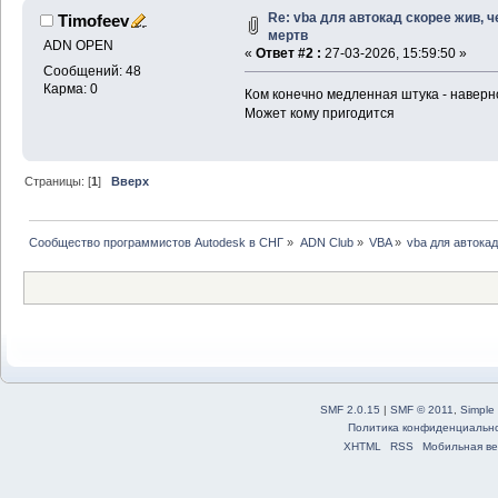
Re: vba для автокад скорее жив, 
Timofeev
мертв
ADN OPEN
«
Ответ #2 :
27-03-2026, 15:59:50 »
Сообщений: 48
Карма: 0
Ком конечно медленная штука - наверн
Может кому пригодится
Страницы: [
1
]
Вверх
Сообщество программистов Autodesk в СНГ
»
ADN Club
»
VBA
»
vba для автока
SMF 2.0.15
|
SMF © 2011
,
Simple
Политика конфиденциальн
XHTML
RSS
Мобильная ве