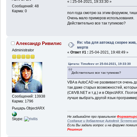
«
:
25-04-2021, 19:33:30 »
Сообщений: 48
Карма: 0
пол года смотрю за этим форумом, тиш
Очень мало примеров использования.
Действительно все так тупиково?
Re: vba для автокад скорее жив,
Александр Ривилис
мертв
Administrator
«
Ответ #1 :
25-04-2021, 19:48:49 »
Цитата: Timofeev от 25-04-2021, 19:33:30
Действительно все так тупиково?
VBA в AutoCAD не развивается очень да
так даже старых возможностей, которые 
(C#/VB.NET и т.д.) и в ObjectARX. Поэ
Сообщений: 13938
лучше выбрать другой язык программи
Карма: 1796
Рыцарь ObjectARX
Не забывайте про правильное
Форматиро
Skype:
Создание и добавление Autodesk Screencas
Если Вы задали вопрос и на форуме появи
Решение