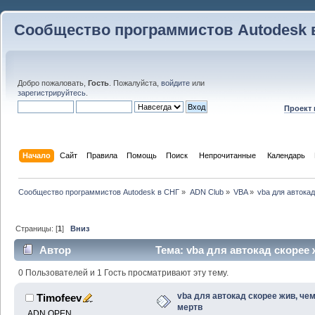
Сообщество программистов Autodesk 
Добро пожаловать,
Гость
. Пожалуйста,
войдите
или
зарегистрируйтесь
.
Проект
Начало
Сайт
Правила
Помощь
Поиск
 Непрочитанные 
Календарь
Сообщество программистов Autodesk в СНГ
»
ADN Club
»
VBA
»
vba для автока
Страницы: [
1
]
Вниз
Автор
Тема: vba для автокад скорее 
0 Пользователей и 1 Гость просматривают эту тему.
vba для автокад скорее жив, че
Timofeev
мертв
ADN OPEN