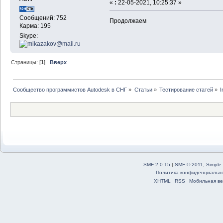
«
:
22-05-2021, 10:25:37 »
Сообщений: 752
Продолжаем
Карма: 195
Skype:
Страницы: [
1
]
Вверх
Сообщество программистов Autodesk в СНГ
»
Статьи
»
Тестирование статей
»
I
SMF 2.0.15
|
SMF © 2011
,
Simple
Политика конфиденциальн
XHTML
RSS
Мобильная ве