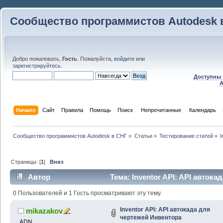
Сообщество программистов Autodesk 
Добро пожаловать,
Гость
. Пожалуйста,
войдите
или
зарегистрируйтесь
.
Доступны 
A
Начало
Сайт
Правила
Помощь
Поиск
 Непрочитанные 
Календарь
Сообщество программистов Autodesk в СНГ
»
Статьи
»
Тестирование статей
»
I
Страницы: [
1
]
Вниз
Автор
Тема: Inventor API: API авток
(Прочитано 17890 раз)
0 Пользователей и 1 Гость просматривают эту тему.
Inventor API: API автокада для
mikazakov
чертежей Инвентора
ADN