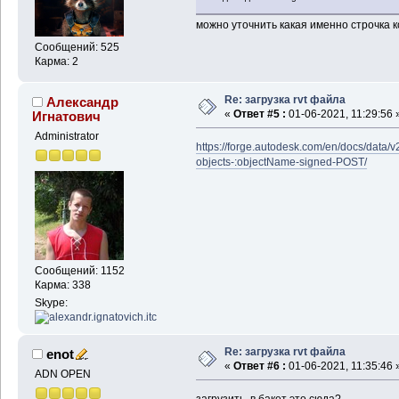
можно уточнить какая именно строчка к
Сообщений: 525
Карма: 2
Re: загрузка rvt файла
Александр
«
Ответ #5 :
01-06-2021, 11:29:56 
Игнатович
Administrator
https://forge.autodesk.com/en/docs/data/v
objects-:objectName-signed-POST/
Сообщений: 1152
Карма: 338
Skype:
Re: загрузка rvt файла
enot
«
Ответ #6 :
01-06-2021, 11:35:46 
ADN OPEN
загрузить в бакет это сюда?