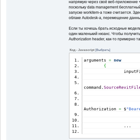
напрямую через своё веб-приложение + 
поскольку data management бесплатный
запуске workitem-а тоже считается. Зде
облаке Autodesk-а, перемещение данны
Если ты хочешь брать исходные модели 
один маленький нюанс. Чтобы получить
Authorization header, как-то примерно та
Код - Javascript
[Выбрать]
arguments 
=
new
{
                inputF
                      
command.
SourceRevitFil
                      
Authorization 
=
 $
"Bear
                ...