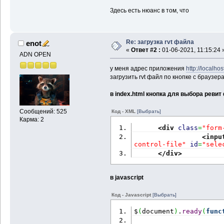
Здесь есть нюанс в том, что
Re: загрузка rvt файла
enot
«
Ответ #2 :
01-06-2021, 11:15:24 
ADN OPEN
у меня адрес приложения
http://localho
загрузить rvt файл по кнопке с браузера
в index.html кнопка для выбора ревит
Сообщений: 525
Код - XML
[Выбрать]
Карма: 2
<div
class
=
"form
<inpu
control-file"
id
=
"sele
</div
>
в javascript
Код - Javascript
[Выбрать]
$
(
document
)
.
ready
(
func