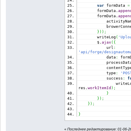
var
 formData 
=
        formData.
appen
        formData.
appen
            activityNa
            browerConn
}
)
)
;
        writeLog
(
'Uplo
        $.
ajax
(
{
            url
:
'api/forge/designautom
            data
:
 form
            processDat
            contentTyp
            type
:
'POS
            success
:
f
                writeL
res.
workItemId
)
;
}
}
)
;
}
)
;
}
«
Последнее редактирование: 01-06-20