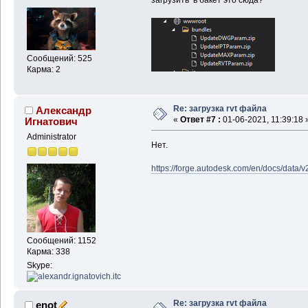
Сообщений: 525
Карма: 2
Re: загрузка rvt файла
Александр
«
Ответ #7 :
01-06-2021, 11:39:18 
Игнатович
Administrator
Нет.
https://forge.autodesk.com/en/docs/data/v
Сообщений: 1152
Карма: 338
Skype:
Re: загрузка rvt файла
enot