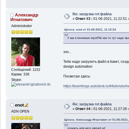
Re: загрузка rvt файла
Александр
«
Ответ #3 :
01-06-2021, 11:22:51 
Игнатович
Administrator
Цитата: enot от 01-06-2021, 11:15:24
// как я понимаю inputFile как то тут надо п
эээ...
Тебе надо загрузить файл в бакет, созд
design automation
Сообщений: 1152
Карма: 338
Посмотри здесь:
Skype:
https://learnforge.autodesk.io/#/tutorials/
Re: загрузка rvt файла
enot
«
Ответ #4 :
01-06-2021, 11:27:26 
ADN OPEN
Цитата: Александр Игнатович от 01-06-2021,
создать для него signed url