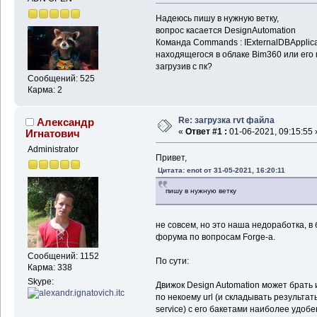
Надеюсь пишу в нужную ветку,
вопрос касается DesignAutomation
Команда Commands : IExternalDBApplica
находящегося в облаке Bim360 или его
загрузив с пк?
Сообщений: 525
Карма: 2
Re: загрузка rvt файла
Александр
«
Ответ #1 :
01-06-2021, 09:15:55 
Игнатович
Administrator
Привет,
Цитата: enot от 31-05-2021, 16:20:11
пишу в нужную ветку
не совсем, но это наша недоработка, 
форума по вопросам Forge-а.
Сообщений: 1152
По сути:
Карма: 338
Skype:
Движок Design Automation может брать
по некоему url (и складывать результаты
service) с его бакетами наиболее удоб