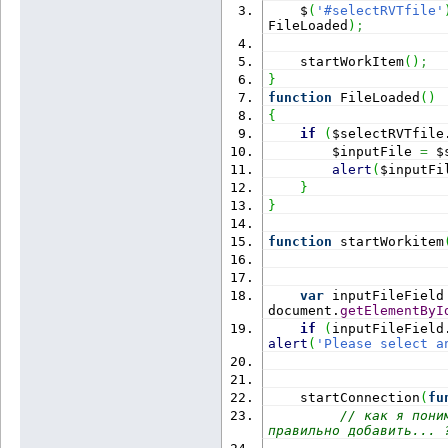
    $
(
'#selectRVTfile'
FileLoaded
)
;
    startWorkItem
(
)
;
}
function
 FileLoaded
(
)
{
if
(
$selectRVTfile
        $inputFile 
=
 $
alert
(
$inputFi
}
}
function
 startWorkitem
var
 inputFileField
document.
getElementByI
if
(
inputFileField
alert
(
'Please select a
    startConnection
(
fu
// как я пони
правильно добавить... 