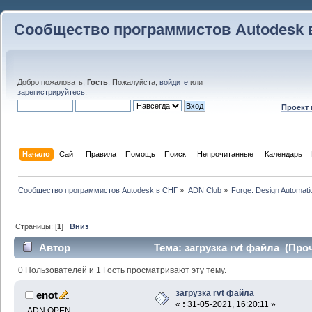
Сообщество программистов Autodesk 
Добро пожаловать,
Гость
. Пожалуйста,
войдите
или
зарегистрируйтесь
.
Проект
Начало
Сайт
Правила
Помощь
Поиск
 Непрочитанные 
Календарь
Сообщество программистов Autodesk в СНГ
»
ADN Club
»
Forge: Design Automati
Страницы: [
1
]
Вниз
Автор
Тема: загрузка rvt файла (Проч
0 Пользователей и 1 Гость просматривают эту тему.
загрузка rvt файла
enot
«
:
31-05-2021, 16:20:11 »
ADN OPEN