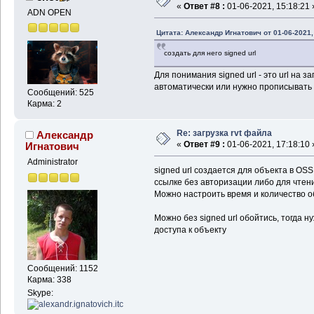
«
Ответ #8 :
01-06-2021, 15:18:21 
ADN OPEN
Цитата: Александр Игнатович от 01-06-2021,
создать для него signed url
Для понимания signed url - это url на 
автоматически или нужно прописывать 
Сообщений: 525
Карма: 2
Re: загрузка rvt файла
Александр
«
Ответ #9 :
01-06-2021, 17:18:10 
Игнатович
Administrator
signed url создается для объекта в OS
ссылке без авторизации либо для чтени
Можно настроить время и количество 
Можно без signed url обойтись, тогда н
доступа к объекту
Сообщений: 1152
Карма: 338
Skype: