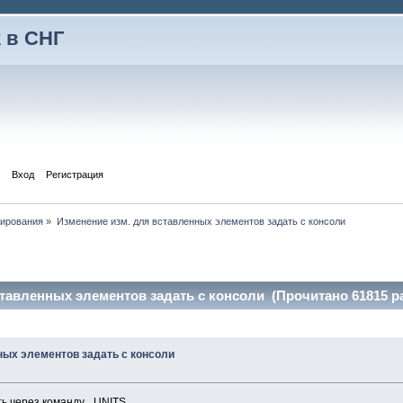
 в СНГ
Вход
Регистрация
тирования
»
Изменение изм. для вставленных элементов задать с консоли
тавленных элементов задать с консоли (Прочитано 61815 р
ных элементов задать с консоли
ть через команду _UNITS