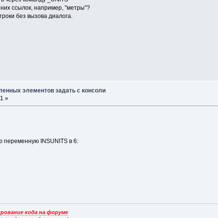
шних ссылок, например, "метры"?
троки без вызова диалога.
вленных элементов задать с консоли
1 »
ю переменную INSUNITS в 6:
рование кода на форуме