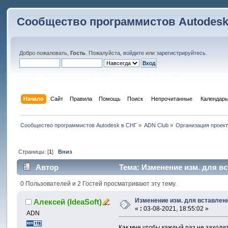
Сообщество программистов Autodesk
Добро пожаловать,
Гость
. Пожалуйста,
войдите
или
зарегистрируйтесь
.
Начало
Сайт
Правила
Помощь
Поиск
 Непрочитанные 
Календарь
Сообщество программистов Autodesk в СНГ
»
ADN Club
»
Организация проек
Страницы: [
1
]
Вниз
Автор
Тема: Изменение изм. для вс
0 Пользователей и 2 Гостей просматривают эту тему.
Изменение изм. для вставлен
Алексей (IdeaSoft)
«
:
03-08-2021, 18:55:02 »
ADN
Как мне чтобы каждый раз не заходи