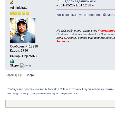
вдоль заданной оси
«
:
01-12-2021, 01:12:38 »
Administrator
Как создать конус, направленный вдол
Не забывайте про правильное
Форматиро
Создание и добавление Autodesk Screencas
Если Вы задали вопрос и на форуме появи
Решение
Сообщений: 13938
Карма: 1796
Рыцарь ObjectARX
Skype:
Страницы: [
1
]
Вверх
Сообщество программистов Autodesk в СНГ
»
Статьи
»
Опубликованные статьи
Как создать конус, направленный вдоль заданной оси