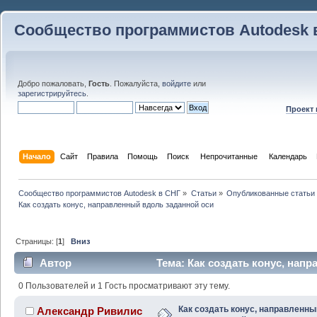
Сообщество программистов Autodesk 
Добро пожаловать,
Гость
. Пожалуйста,
войдите
или
зарегистрируйтесь
.
Проект
Начало
Сайт
Правила
Помощь
Поиск
 Непрочитанные 
Календарь
Сообщество программистов Autodesk в СНГ
»
Статьи
»
Опубликованные статьи
Как создать конус, направленный вдоль заданной оси
Страницы: [
1
]
Вниз
Автор
Тема: Как создать конус, нап
(Прочитано 22260 раз)
0 Пользователей и 1 Гость просматривают эту тему.
Как создать конус, направленны
Александр Ривилис