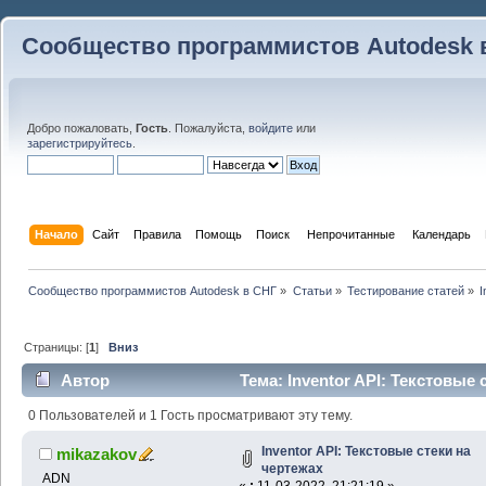
Сообщество программистов Autodesk 
Добро пожаловать,
Гость
. Пожалуйста,
войдите
или
зарегистрируйтесь
.
Начало
Сайт
Правила
Помощь
Поиск
 Непрочитанные 
Календарь
Сообщество программистов Autodesk в СНГ
»
Статьи
»
Тестирование статей
»
I
Страницы: [
1
]
Вниз
Автор
Тема: Inventor API: Текстовые
раз)
0 Пользователей и 1 Гость просматривают эту тему.
Inventor API: Текстовые стеки на
mikazakov
чертежах
ADN
«
:
11-03-2022, 21:21:19 »