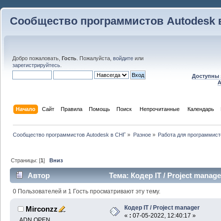
Сообщество программистов Autodesk 
Добро пожаловать,
Гость
. Пожалуйста,
войдите
или
зарегистрируйтесь
.
Доступны 
A
Начало
Сайт
Правила
Помощь
Поиск
 Непрочитанные 
Календарь
Сообщество программистов Autodesk в СНГ
»
Разное
»
Работа для программист
Страницы: [
1
]
Вниз
Автор
Тема: Кодер IT / Project manag
0 Пользователей и 1 Гость просматривают эту тему.
Кодер IT / Project manager
Mirconzz
«
:
07-05-2022, 12:40:17 »
ADN OPEN