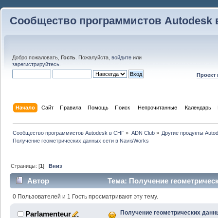
Сообщество программистов Autodesk 
Добро пожаловать,
Гость
. Пожалуйста,
войдите
или
зарегистрируйтесь
.
Проект
Начало
Сайт
Правила
Помощь
Поиск
 Непрочитанные 
Календарь
Сообщество программистов Autodesk в СНГ
»
ADN Club
»
Другие продукты Auto
Получение геометрических данных сети в NavisWorks
Страницы: [
1
]
Вниз
Автор
Тема: Получение геометрическ
(Прочитано 20140 раз)
0 Пользователей и 1 Гость просматривают эту тему.
Получение геометрических данн
Parlamenteur