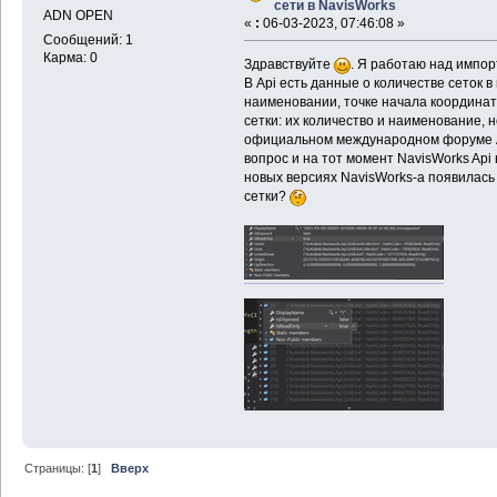
сети в NavisWorks
ADN OPEN
«
:
06-03-2023, 07:46:08 »
Сообщений: 1
Карма: 0
Здравствуйте
. Я работаю над импор
В Api есть данные о количестве сеток в
наименовании, точке начала координат
сетки: их количество и наименование, 
официальном международном форуме A
вопрос и на тот момент NavisWorks Ap
новых версиях NavisWorks-a появилась
сетки?
Страницы: [
1
]
Вверх