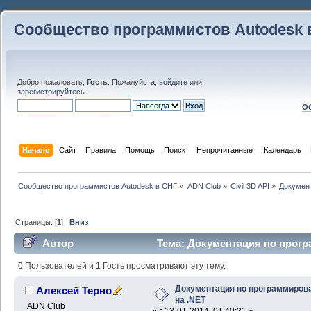
Сообщество программистов Autodesk 
Добро пожаловать,
Гость
. Пожалуйста,
войдите
или
зарегистрируйтесь
.
Об
Начало
Сайт
Правила
Помощь
Поиск
 Непрочитанные 
Календарь
Сообщество программистов Autodesk в СНГ
»
ADN Club
»
Civil 3D API
»
Докумен
Страницы: [
1
]
Вниз
Автор
Тема: Документация по прог
74778 раз)
0 Пользователей и 1 Гость просматривают эту тему.
Документация по программиров
Алексей Терно
на .NET
ADN Club
«
:
13-01-2014, 01:40:21 »