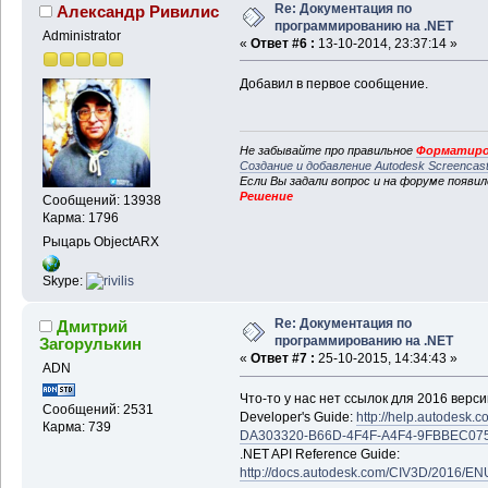
Re: Документация по
Александр Ривилис
программированию на .NET
Administrator
«
Ответ #6 :
13-10-2014, 23:37:14 »
Добавил в первое сообщение.
Не забывайте про правильное
Форматиро
Создание и добавление Autodesk Screencas
Если Вы задали вопрос и на форуме появи
Решение
Сообщений: 13938
Карма: 1796
Рыцарь ObjectARX
Skype:
Re: Документация по
Дмитрий
программированию на .NET
Загорулькин
«
Ответ #7 :
25-10-2015, 14:34:43 »
ADN
Что-то у нас нет ссылок для 2016 верси
Сообщений: 2531
Developer's Guide:
http://help.autodesk
Карма: 739
DA303320-B66D-4F4F-A4F4-9FBBEC07
.NET API Reference Guide:
http://docs.autodesk.com/CIV3D/2016/EN