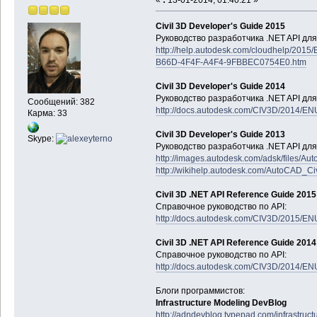
Civil 3D Developer's Guide 2015
Руководство разработчика .NET API для 
http://help.autodesk.com/cloudhelp/201
B66D-4F4F-A4F4-9FBBEC0754E0.htm
Civil 3D Developer's Guide 2014
Руководство разработчика .NET API для 
Сообщений: 382
http://docs.autodesk.com/CIV3D/2014/EN
Карма: 33
Civil 3D Developer's Guide 2013
Skype:
Руководство разработчика .NET API для 
http://images.autodesk.com/adsk/files/
http://wikihelp.autodesk.com/AutoCAD_C
Civil 3D .NET API Reference Guide 2015
Справочное руководство по API:
http://docs.autodesk.com/CIV3D/2015/EN
Civil 3D .NET API Reference Guide 2014
Справочное руководство по API:
http://docs.autodesk.com/CIV3D/2014/EN
Блоги программистов:
Infrastructure Modeling DevBlog
http://adndevblog.typepad.com/infrastructur