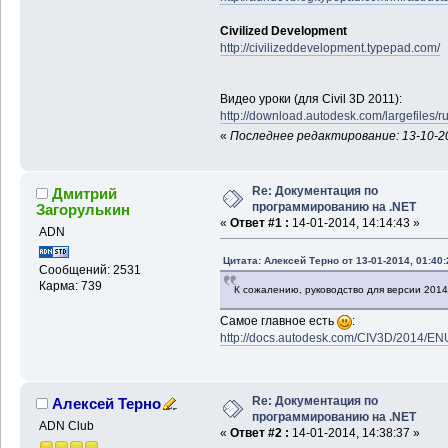
Civilized Development
http://civilizeddevelopment.typepad.com/
Видео уроки (для Civil 3D 2011):
http://download.autodesk.com/largefi
«
Последнее редактирование: 13-10-20
Re: Документация по
Дмитрий
программированию на .NET
Загорулькин
«
Ответ #1 :
14-01-2014, 14:14:43 »
ADN
Цитата: Алексей Терно от 13-01-2014, 01:40:
Сообщений: 2531
Карма: 739
К сожалению, руководство для версии 201
Самое главное есть
:
http://docs.autodesk.com/CIV3D/2014/EN
Re: Документация по
Алексей Терно
программированию на .NET
ADN Club
«
Ответ #2 :
14-01-2014, 14:38:37 »