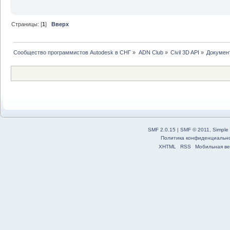
Страницы: [
1
]
Вверх
Сообщество программистов Autodesk в СНГ
»
ADN Club
»
Civil 3D API
»
Докумен
SMF 2.0.15
|
SMF © 2011
,
Simple
Политика конфиденциальн
XHTML
RSS
Мобильная ве