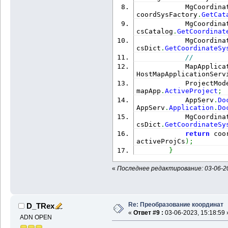
            MgCoordina
coordSysFactory
.
GetCat
            MgCoordina
csCatalog
.
GetCoordinat
            MgCoordina
csDict
.
GetCoordinateSy
//
            MapApplica
HostMapApplicationServ
            ProjectMod
mapApp
.
ActiveProject
;
            AppServ
.
Do
AppServ
.
Application
.
Do
            MgCoordina
csDict
.
GetCoordinateSy
return
 coo
activeProjCs
)
;
}
«
Последнее редактирование: 03-06-20
Re: Преобразование координат
D_TRex
«
Ответ #9 :
03-06-2023, 15:18:59 
ADN OPEN