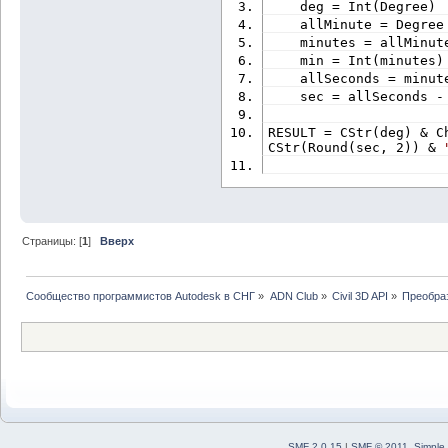
    deg = Int(Degree)
    allMinute = Degree
    minutes = allMinut
    min = Int(minutes)
    allSeconds = minut
    sec = allSeconds -
RESULT = CStr(deg) & C
CStr(Round(sec, 2)) & 
Страницы: [
1
]
Вверх
Сообщество программистов Autodesk в СНГ
»
ADN Club
»
Civil 3D API
»
Преобра
SMF 2.0.15
|
SMF © 2011
,
Simple