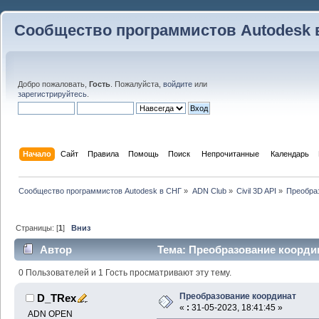
Сообщество программистов Autodesk 
Добро пожаловать,
Гость
. Пожалуйста,
войдите
или
зарегистрируйтесь
.
Начало
Сайт
Правила
Помощь
Поиск
 Непрочитанные 
Календарь
Сообщество программистов Autodesk в СНГ
»
ADN Club
»
Civil 3D API
»
Преобра
Страницы: [
1
]
Вниз
Автор
Тема: Преобразование координ
0 Пользователей и 1 Гость просматривают эту тему.
Преобразование координат
D_TRex
«
:
31-05-2023, 18:41:45 »
ADN OPEN