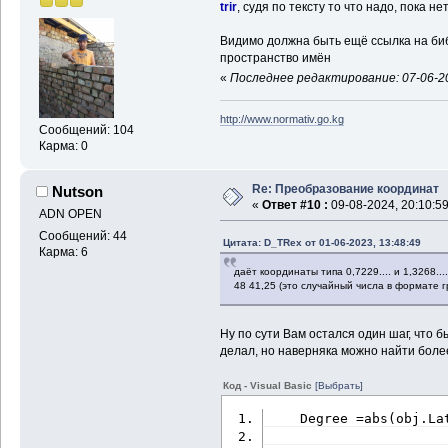
trir
, судя по тексту то что надо, пока 
Видимо должна быть ещё ссылка на биб
пространство имён
«
Последнее редактирование: 07-06-20
http://www.normativ.go.kg
Сообщений: 104
Карма: 0
Re: Преобразование координат
Nutson
«
Ответ #10 :
09-08-2024, 20:10:59
ADN OPEN
Сообщений: 44
Цитата: D_TRex от 01-06-2023, 13:48:49
Карма: 6
даёт координаты типа 0,7229.... и 1,3268...
48 41,25 (это случайный числа в формате г
Ну по сути Вам остался один шаг, что 
делал, но наверняка можно найти боле
Код - Visual Basic
[Выбрать]
    Degree =abs(obj.La