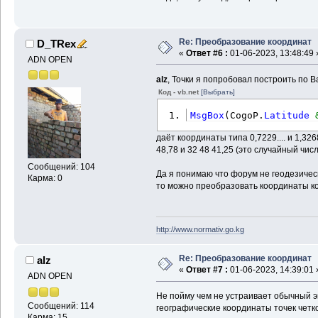
Re: Преобразование координат
D_TRex
«
Ответ #6 :
01-06-2023, 13:48:49 
ADN OPEN
alz
, Точки я попробовал построить по 
Код - vb.net
[Выбрать]
MsgBox
(
CogoP.
Latitude
даёт координаты типа 0,7229.... и 1,326
48,78 и 32 48 41,25 (это случайный чис
Сообщений: 104
Да я понимаю что форум не геодезическ
Карма: 0
то можно преобразовать координаты ко
http://www.normativ.go.kg
Re: Преобразование координат
alz
«
Ответ #7 :
01-06-2023, 14:39:01 
ADN OPEN
Не пойму чем не устраивает обычный эк
Сообщений: 114
географические координаты точек четк
Карма: 15