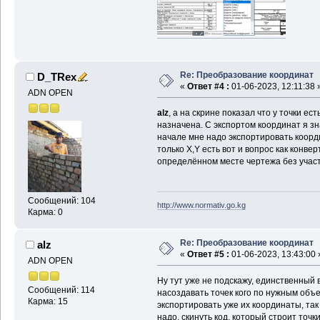
Re: Преобразование координат
D_TRex
«
Ответ #4 :
01-06-2023, 12:11:38 
ADN OPEN
alz
, а на скрине показал что у точки ест
назначена. С экспортом координат я зн
начале мне надо экспортировать коор
только X,Y есть вот и вопрос как конве
определённом месте чертежа без учас
Сообщений: 104
http://www.normativ.go.kg
Карма: 0
Re: Преобразование координат
alz
«
Ответ #5 :
01-06-2023, 13:43:00 
ADN OPEN
Ну тут уже не подскажу, единственный 
Сообщений: 114
насоздавать точек кого по нужным объе
Карма: 15
экспортировать уже их координаты, так 
надо, скинуть код, который строит точ