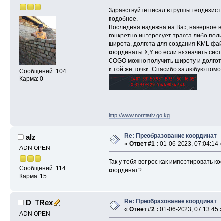
Здравствуйте писал в группы геодезис
подобное.
Последняя надежна на Вас, наверное в 
конкретно интересует трасса либо пол
широта, долгота для создания KML файл
координаты X,Y но если назначить сис
COGO можно получить широту и долгот
и той же точки. Спасибо за любую пом
Сообщений: 104
Карма: 0
http://www.normativ.go.kg
Re: Преобразование координат
alz
«
Ответ #1 :
01-06-2023, 07:04:14 
ADN OPEN
Так у тебя вопрос как импортировать к
Сообщений: 114
координат?
Карма: 15
Re: Преобразование координат
D_TRex
«
Ответ #2 :
01-06-2023, 07:13:45 
ADN OPEN