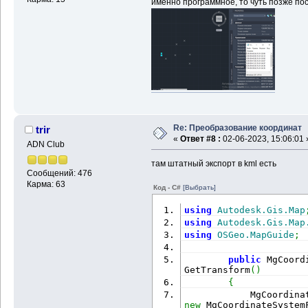
именно программное, то чуть позже пос
Re: Преобразование координат
trir
«
Ответ #8 :
02-06-2023, 15:06:01 
ADN Club
там штатный экспорт в kml есть
Сообщений: 476
Карма: 63
Код - C#
[Выбрать]
using
Autodesk.Gis.Map
using
Autodesk.Gis.Map
using
OSGeo.MapGuide
;
public
 MgCoord
GetTransform
(
)
{
            MgCoordina
new
 MgCoordinateSystem