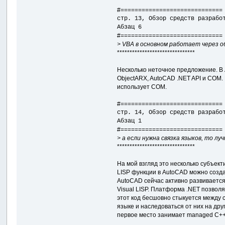
#=============================
стр. 13, Обзор средств разрабо
Абзац 6
#=============================
> VBA в основном работает через 
*******************************
Несколько неточное предложение. В
ObjectARX, AutoCAD .NET API и COM.
использует COM.
#=============================
стр. 14, Обзор средств разрабо
Абзац 1
#=============================
> а если нужна связка языков, то лу
*******************************
На мой взгляд это несколько субъект
LISP функции в AutoCAD можно создава
AutoCAD сейчас активно развивается,
Visual LISP. Платформа .NET позволя
этот код бесшовно стыкуется между 
языке и наследоваться от них на друго
первое место занимает managed C++ 