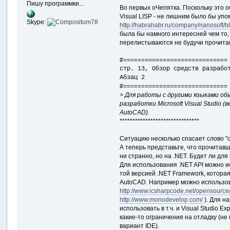
Пишу программки...
Во первых оЧепятка. Поскольку это об
Visual LISP - не лишним было бы упо
Skype:
http://habrahabr.ru/company/nanosoft/b
была бы намного интересней чем то, 
перелистываются не будучи прочита
#=============================
стр. 13, Обзор средств разрабо
Абзац 2
#=============================
> Для работы с другими языками о
разработки Microsoft Visual Studio (
AutoCAD).
*******************************
Ситуацию несколько спасает слово "
А теперь представьте, что прочитавш
ни странно, но на .NET. Будет ли для
Для использования .NET API можно и
той версией .NET Framework, котора
AutoCAD. Например можно использова
http://www.icsharpcode.net/opensource
http://www.monodevelop.com/
). Для н
использовать в т.ч. и Visual Studio E
какие-то ограничения на отладку (не 
вариант IDE).