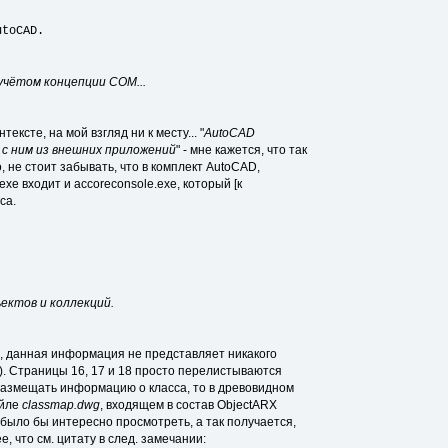
utoCAD.
учётом концепции COM...
нтексте, на мой взгляд ни к месту... "
AutoCAD
с ним из внешних приложений
" - мне кажется, что так
, не стоит забывать, что в комплект AutoCAD,
xe входит и accoreconsole.exe, который [к
са.
ъектов и коллекций.
но, данная информация не представляет никакого
). Страницы 16, 17 и 18 просто перелистываются
размещать информацию о класса, то в древовидном
айле
classmap.dwg
, входящем в состав ObjectARX
 было бы интересно просмотреть, а так получается,
, что см. цитату в след. замечании: