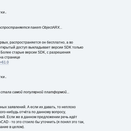
тки.
спространяется пакет ObjectARX...
рвых, распространяется он бесплатно, а во
 открытый доступ выкладывает версии SDK только
. Более старые версии SDK, с разрешения
 на странице
c=61.0
тки.
ы стала самой популярной платформой...
ных заявлений. А если их давать, то неплохо
ого-нибудь отчёта по данному вопросу,
ей. Если же в данном предложении речь идёт
AD - то это стоило бы уточнить (я понял это так,
ание в целом).