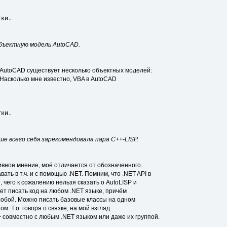
тки.
объектную модель AutoCAD.
 AutoCAD существует несколько объектных моделей:
 Насколько мне известно, VBA в AutoCAD
тки.
чше всего себя зарекомендовала пара C++-LISP.
ивное мнение, моё отличается от обозначенного.
ть в т.ч. и с помощью .NET. Помним, что .NET API в
 чего к сожалению нельзя сказать о AutoLISP и
ет писать код на любом .NET языке, причём
собой. Можно писать базовые классы на одном
м. Т.о. говоря о связке, на мой взгляд
совместно с любым .NET языком или даже их группой.