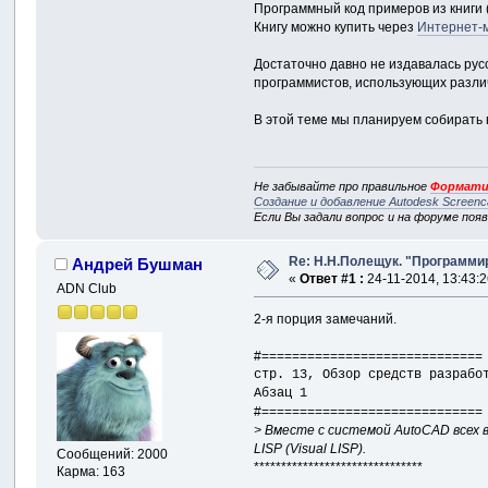
Программный код примеров из книги 
Книгу можно купить через
Интернет-
Достаточно давно не издавалась рус
программистов, использующих разли
В этой теме мы планируем собирать в
Не забывайте про правильное
Формати
Создание и добавление Autodesk Screenc
Если Вы задали вопрос и на форуме поя
Re: Н.Н.Полещук. "Программи
Андрей Бушман
«
Ответ #1 :
24-11-2014, 13:43:2
ADN Club
2-я порция замечаний.
#=============================
стр. 13, Обзор средств разрабо
Абзац 1
#=============================
> Вместе с системой AutoCAD всех 
LISP (Visual LISP).
Сообщений: 2000
*******************************
Карма: 163