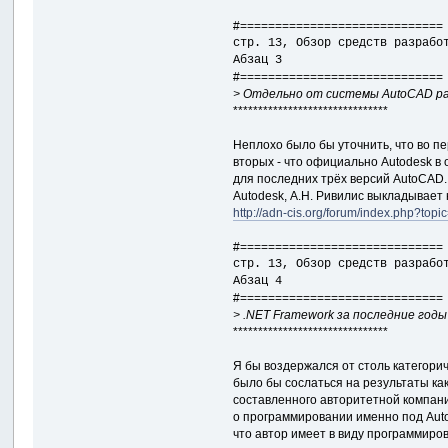
#=============================
стр. 13, Обзор средств разрабо
Абзац 3
#=============================
> Отдельно от системы AutoCAD ра
*******************************
Неплохо было бы уточнить, что во пе
вторых - что официально Autodesk в
для последних трёх версий AutoCAD
Autodesk, А.Н. Ривилис выкладывает
http://adn-cis.org/forum/index.php?topi
#=============================
стр. 13, Обзор средств разрабо
Абзац 4
#=============================
> .NET Framework за последние год
*******************************
Я бы воздержался от столь категорич
было бы сослаться на результаты как
составленного авторитетной компани
о программировании именно под AutoC
что автор имеет в виду программиров