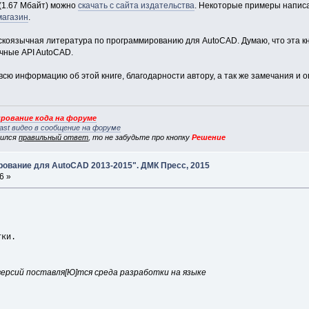
(1.67 Мбайт) можно
скачать с сайта издательства
. Некоторые примеры написа
магазин
.
скоязычная литература по программированию для AutoCAD. Думаю, что эта кн
чные API AutoCAD.
сю информацию об этой книге, благодарности автору, а так же замечания и о
рование кода на форуме
ast видео в сообщение на форуме
вился
правильный ответ
, то не забудьте про кнопку
Решение
рование для AutoCAD 2013-2015". ДМК Пресс, 2015
6 »
тки.
версий поставля[Ю]тся среда разработки на языке