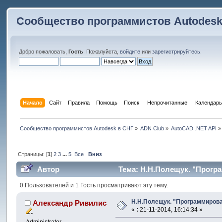
Сообщество программистов Autodesk
Добро пожаловать,
Гость
. Пожалуйста,
войдите
или
зарегистрируйтесь
.
Начало
Сайт
Правила
Помощь
Поиск
 Непрочитанные 
Календарь
Сообщество программистов Autodesk в СНГ
»
ADN Club
»
AutoCAD .NET API
»
Страницы: [
1
]
2
3
...
5
Все
Вниз
Автор
Тема: Н.Н.Полещук. "Програ
0 Пользователей и 1 Гость просматривают эту тему.
Н.Н.Полещук. "Программирова
Александр Ривилис
«
:
21-11-2014, 16:14:34 »
Administrator