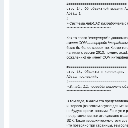
#=============================
стр. 14, Об объектной модели A
Абзац 1
#=============================
> Система AutoCAD разработана с 
*******************************
Как-то слово "
концепция
" в данном ко
имеет COM интерфейс для работы 
было бы более корректно. Кроме того
начиная с версии 2013, помимо acad.e
сожалению] не имеет COM интерфей
#=============================
стр. 15, Объекты и коллекции.
Абзац последний:
#=============================
> В табл. 1.1. приведён перечень об
*******************************
В том виде, в каком это представле
интереса (во всяком случае для меня
не будучи прочитанными. Если уж и 
представлении, как это сделано в ф
SDK. Такую иерархическую структуру
что потеряно три страницы, тем более