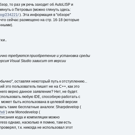
зор, то раз уж речь заходит об AutoLISP и
мянуть о Петровых (можно глянуть здесь:
log/234221/
). Эта информация в "обзоре"
что сейчас размещено на стр. 16-18 (которые
нными).
тки.
бычно требуются приобретение и установка среды
версия Visual Studio зависит от версии
обычно
", оставляя некоторый путь к отступлению...
ий это пользователь пишет не на C++, как это
 него верно данное заявление? Нет, не будет.
спользовать любую IDE, способную работать с
я может быть использована в целевой версии
ть такие бесплатные аналоги: Sharpdevelop (
/sd/
) или Monodevelop (
аписания кода и компиляции можно
xpress однако, насколько я помню, там есть
проверял, т.к. никогда не использовал этот