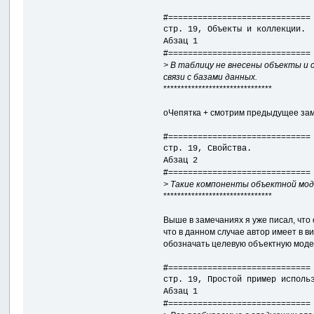
#=============================
стр. 19, Объекты и коллекции.
Абзац 1
#=============================
> В таблицу не внесены объекты и
связи с базами данных.
*******************************
оЧепятка + смотрим предыдущее зам
#=============================
стр. 19, Свойства.
Абзац 2
#=============================
> Такие компоненты объектной мод
*******************************
Выше в замечаниях я уже писал, чт
что в данном случае автор имеет в в
обозначать целевую объектную моде
#=============================
стр. 19, Простой пример исполь
Абзац 1
#=============================