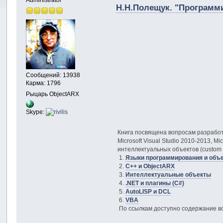
Н.Н.Полещук. "Программи
Сообщений: 13938
Карма: 1796
Рыцарь ObjectARX
Skype:
Книга посвящена вопросам разработ
Microsoft Visual Studio 2010-2013, 
интеллектуальных объектов (custom 
1.
Языки программирования и объ
2.
C++ и ObjectARX
3.
Интеллектуальные объекты
4.
.NET и плагины (C#)
5.
AutoLISP и DCL
6.
VBA
По ссылкам доступно содержание вс