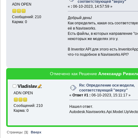
соответствующей "верху"
ADN OPEN
«
:
06-10-2023, 14:57:59 »
Сообщений: 210
Добрый день!
Карма: 0
Как определить, какая ось соответств
её в Navisworks.
Есть файлы, в которых направление "сни
некоторых же моделях это y.
В Inventor API для этого есть InventorAp
что-то подобное в Navisworks API?
Отмечено как Решение
Александр Ривил
Re: Определение оси модели,
Vladislav
соответствующей "верху"
ADN OPEN
«
Ответ #1 :
06-10-2023, 15:11:17 »
Сообщений: 210
Нашел ответ.
Карма: 0
Autodesk.Navisworks.Api.Model.UpVecto
Страницы: [
1
]
Вверх