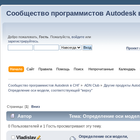
Сообщество программистов Autodesk 
Добро пожаловать,
Гость
. Пожалуйста,
войдите
или
зарегистрируйтесь
.
Проект
Начало
Сайт
Правила
Помощь
Поиск
 Непрочитанные 
Календарь
Сообщество программистов Autodesk в СНГ
»
ADN Club
»
Другие продукты Auto
Определение оси модели, соответствующей "верху"
Страницы: [
1
]
Вниз
Автор
Тема: Определение оси модел
(Прочитано 48541 раз)
0 Пользователей и 1 Гость просматривают эту тему.
Определение оси модели,
Vladislav