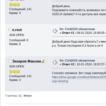
Добрый день.
Сообщений: 141
Подскажите пожалуйста, возможно ли н
Карма: 3
2020 (4 Update)? А то доступы все пере
Re: Civil2020 обновление
e.reut
«
Ответ #1 :
09-01-2024, 16:08:05 
ADN OPEN
Сообщений: 6
Добрый день! Куда вам сбросить? у мен
Карма: 0
p.s. Только последнее 6.2 было а не 4
Re: Civil2020 обновление
Захаров Максим
«
Ответ #2 :
10-01-2024, 16:02:57 
ADN OPEN
Спасибо огромное. Вот сюда закопиру
Сообщений: 141
https://drive.google.com/drive/folder
Карма: 3
usp=sharing
Страницы: [
1
]
Вверх