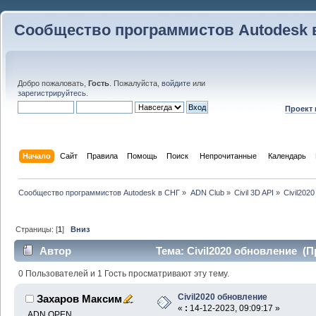
Сообщество программистов Autodesk 
Добро пожаловать,
Гость
. Пожалуйста,
войдите
или
зарегистрируйтесь
.
Проект
Начало
Сайт
Правила
Помощь
Поиск
 Непрочитанные 
Календарь
Сообщество программистов Autodesk в СНГ
»
ADN Club
»
Civil 3D API
»
Civil202
Страницы: [
1
]
Вниз
Автор
Тема: Civil2020 обновление (П
0 Пользователей и 1 Гость просматривают эту тему.
Civil2020 обновление
Захаров Максим
«
:
14-12-2023, 09:09:17 »
ADN OPEN