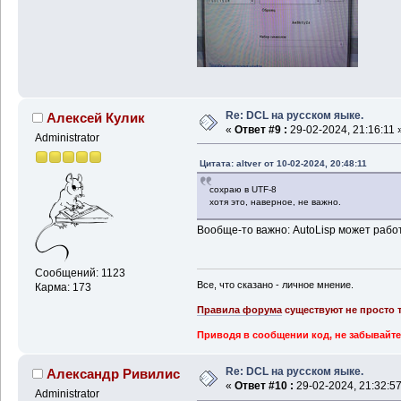
Re: DCL на русском яыке.
Алексей Кулик
«
Ответ #9 :
29-02-2024, 21:16:11 
Administrator
Цитата: altver от 10-02-2024, 20:48:11
сохраю в UTF-8
хотя это, наверное, не важно.
Вообще-то важно: AutoLisp может рабо
Сообщений: 1123
Все, что сказано - личное мнение.
Карма: 173
Правила форума
существуют не просто т
Приводя в сообщении код, не забывайте
Re: DCL на русском яыке.
Александр Ривилис
«
Ответ #10 :
29-02-2024, 21:32:57
Administrator