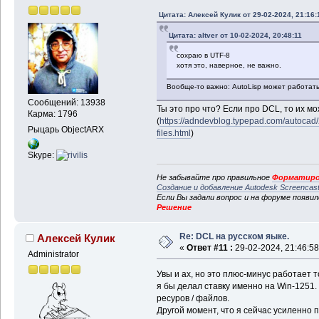
Цитата: Алексей Кулик от 29-02-2024, 21:16:
Цитата: altver от 10-02-2024, 20:48:11
сохраю в UTF-8
хотя это, наверное, не важно.
Вообще-то важно: AutoLisp может работать
Сообщений: 13938
Ты это про что? Если про DCL, то их м
Карма: 1796
(
https://adndevblog.typepad.com/autocad/
Рыцарь ObjectARX
files.html
)
Skype:
Не забывайте про правильное
Форматиро
Создание и добавление Autodesk Screencas
Если Вы задали вопрос и на форуме появи
Решение
Re: DCL на русском яыке.
Алексей Кулик
«
Ответ #11 :
29-02-2024, 21:46:58
Administrator
Увы и ах, но это плюс-минус работает то
я бы делал ставку именно на Win-1251
ресуров / файлов.
Другой момент, что я сейчас усиленно п