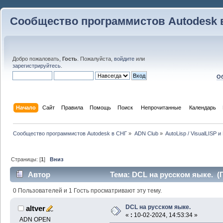
Сообщество программистов Autodesk 
Добро пожаловать,
Гость
. Пожалуйста,
войдите
или
зарегистрируйтесь
.
Об
Начало
Сайт
Правила
Помощь
Поиск
 Непрочитанные 
Календарь
Сообщество программистов Autodesk в СНГ
»
ADN Club
»
AutoLisp / VisualLISP 
Страницы: [
1
]
Вниз
Автор
Тема: DCL на русском яыке. (П
0 Пользователей и 1 Гость просматривают эту тему.
DCL на русском яыке.
altver
«
:
10-02-2024, 14:53:34 »
ADN OPEN