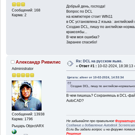
Добрый день, господа!
Сообщений: 168
Вопрос по DCL
Карма: 2
на компютере стоит WIN11
в ОС установлена 2 языка : английский 
Создаю DCL, пишу по английски-нормал
кракозябы...
В чем моя ошибка?
Заранее спасибо!
Re: DCL на русском яыке.
Александр Ривилис
«
Ответ #1 :
10-02-2024, 18:38:13 
Administrator
Цитата: altver от 10-02-2024, 14:53:34
Создаю DCL, пишу по английски-нормально,
В чем пишешь? Сохраняешь в DCL-файл
AutoCAD?
Сообщений: 13938
Карма: 1796
Не забывайте про правильное
Форматиро
Создание и добавление Autodesk Screencas
Рыцарь ObjectARX
Если Вы задали вопрос и на форуме появи
Решение