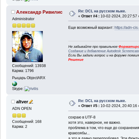
Re: DCL на русском яыке.
Александр Ривилис
«
Ответ #4 :
10-02-2024, 20:27:57 
Administrator
Еще возможный вариант:
https://adn-ci
Не забывайте про правильное
Форматиро
Создание и добавление Autodesk Screencas
Если Вы задали вопрос и на форуме появи
Решение
Сообщений: 13938
Карма: 1796
Рыцарь ObjectARX
Skype:
Re: DCL на русском яыке.
altver
«
Ответ #5 :
10-02-2024, 20:40:16 
ADN OPEN
сохраю в UTF-8
Сообщений: 168
хотя это, наверное, не важно.
Карма: 2
проблема в том, что еще до сохранени
кракозябы...
а это я давно перепробовал. Эти фонты 