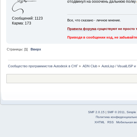
отодвинул на оооочень дальнюю полку
Сообщений: 1123
Все, что сказано - личное мнение.
Карма: 173
Правила форума
существуют не просто т
Приводя в сообщении код, не забывайте
Страницы: [
1
]
Вверх
Сообщество программистов Autodesk в СНГ
»
ADN Club
»
AutoLisp / VisualLISP 
SMF 2.0.15
|
SMF © 2011
,
Simple
Политика конфиденциальн
XHTML
RSS
Мобильная ве