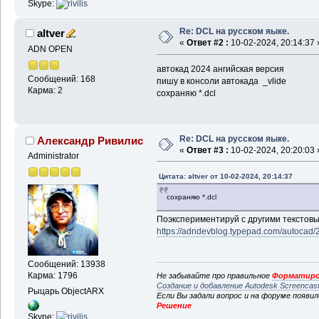
Skype:
Re: DCL на русском яыке.
altver
«
Ответ #2 :
10-02-2024, 20:14:37 
ADN OPEN
автокад 2024 ангийская версия
Сообщений: 168
пишу в консоли автокада _vlide
Карма: 2
сохраняю *.dcl
Re: DCL на русском яыке.
Александр Ривилис
«
Ответ #3 :
10-02-2024, 20:20:03 
Administrator
Цитата: altver от 10-02-2024, 20:14:37
сохраняю *.dcl
Поэкспериментируй с другими текстовы
https://adndevblog.typepad.com/autocad/2
Сообщений: 13938
Карма: 1796
Не забывайте про правильное
Форматиро
Создание и добавление Autodesk Screencas
Рыцарь ObjectARX
Если Вы задали вопрос и на форуме появи
Решение
Skype: