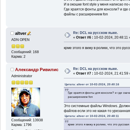
И в окошке font style у меня написао по-
Где храятся фонты для консоли? и где 
файлы с расширением fon
Re: DCL на русском яыке.
altver
«
Ответ #6 :
10-02-2024, 20:48:11 
ADN OPEN
крме этого я вижу в роликх, что это рус
Сообщений: 168
Карма: 2
Re: DCL на русском яыке.
Александр Ривилис
«
Ответ #7 :
10-02-2024, 21:41:59 
Administrator
Цитата: altver от 10-02-2024, 20:40:16
Где храятся фонты для консоли? и где скач
расширением fon
Это системные файлы Windows. Должно
файлов если это не какая-то урезанная
Цитата: altver от 10-02-2024, 20:48:11
Сообщений: 13938
Карма: 1796
крме этого я вижу в роликх, что это русская