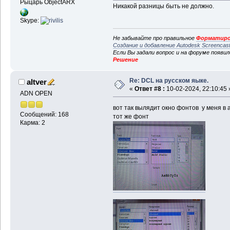
Рыцарь ObjectARX
Никакой разницы быть не должно.
Skype:
Не забывайте про правильное
Форматиро
Создание и добавление Autodesk Screencas
Если Вы задали вопрос и на форуме появи
Решение
Re: DCL на русском яыке.
altver
«
Ответ #8 :
10-02-2024, 22:10:45 
ADN OPEN
вот так вылядит окно фонтов у меня в 
Сообщений: 168
тот же фонт
Карма: 2