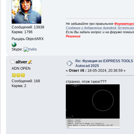
Не забывайте про правильное
Форматиро
Сообщений: 13938
Создание и добавление Autodesk Screencas
Карма: 1796
Если Вы задали вопрос и на форуме появи
Решение
Рыцарь ObjectARX
Skype:
Re: Функция из EXPRESS TOOLS
altver
Autocad 2025
ADN OPEN
«
Ответ #6 :
18-05-2024, 20:36:59 »
Сообщений: 168
странно, чтож такое???
Карма: 2