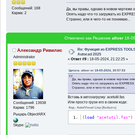
Сообщений: 168
Да, вы правы, однако в новом чертеже о
Карма: 2
Опять надо что-то загружать из EXPR
Странно, или я чего-то не понимаю...
Отмечено как Решение
altver
18-05
Re: Функция из EXPRESS TOOL
Александр Ривилис
Autocad 2025
Administrator
«
Ответ #9 :
18-05-2024, 21:22:25 »
Цитата: altver от 18-05-2024, 20:57:53
Да, вы правы, однако в новом чертеже опя
Опять надо что-то загружать из EXPRES
Странно, или я чего-то не понимаю...
Вставь в автозагрузку: acetutil.fas
Или просто грузи его в своем коде:
Сообщений: 13938
Карма: 1796
Код - Auto/Visual Lisp
[Выбрать]
Рыцарь ObjectARX
(
load
"acetutil.fas"
)
Skype: