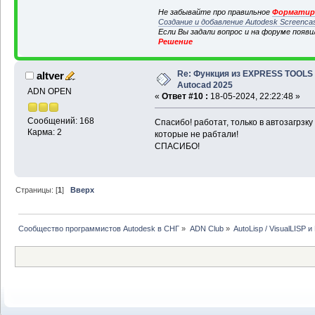
Не забывайте про правильное
Форматиро
Создание и добавление Autodesk Screenca
Если Вы задали вопрос и на форуме появ
Решение
Re: Функция из EXPRESS TOOLS
altver
Autocad 2025
ADN OPEN
«
Ответ #10 :
18-05-2024, 22:22:48 »
Сообщений: 168
Спасибо! работат, только в автозагрзку
Карма: 2
которые не рабтали!
СПАСИБО!
Страницы: [
1
]
Вверх
Сообщество программистов Autodesk в СНГ
»
ADN Club
»
AutoLisp / VisualLISP 