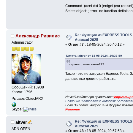
Command: (acet-dxf 0 (entget (car (entsel)
Select object: ; error: no function definit
Re: Функция из EXPRESS TOOLS
Александр Ривилис
Autocad 2025
Administrator
«
Ответ #7 :
18-05-2024, 20:40:12 »
Цитата: altver от 18-05-2024, 20:36:59
странно, чтож такое???
Такое - это не загружен Express Tools. 
дальше все должно работать.
Сообщений: 13938
Карма: 1796
Не забывайте про правильное
Форматиро
Рыцарь ObjectARX
Создание и добавление Autodesk Screencas
Если Вы задали вопрос и на форуме появи
Skype:
Решение
Re: Функция из EXPRESS TOOLS
altver
Autocad 2025
ADN OPEN
«
Ответ #8 :
18-05-2024, 20:57:53 »