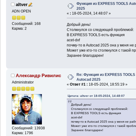
Функция из EXPRESS TOOLS Aut
altver
2025
ADN OPEN
«
:
18-05-2024, 14:48:07 »
Сообщений: 168
Добрый день!
Карма: 2
Столкнулся со следующей проблемой:
В EXPRESS TOOLS есть функция
acet-dxf
почму-то в Autocad 2025 она у меня не р
Может уже кто-то столкнулся с такой 
Заранее благодарен!
Re: Функция из EXPRESS TOOLS
Александр Ривилис
Autocad 2025
Administrator
«
Ответ #1 :
18-05-2024, 18:55:19 »
Цитата: altver от 18-05-2024, 14:48:07
Добрый день!
Столкнулся со следующей проблемой:
В EXPRESS TOOLS есть функция
acet-dxf
почму-то в Autocad 2025 она у меня не рабт
Может уже кто-то столкнулся с такой проб
Сообщений: 13938
Заранее благодарен!
Карма: 1796