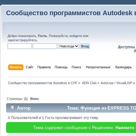
Сообщество программистов Autodesk 
Добро пожаловать,
Гость
. Пожалуйста,
войдите
или
зарегистрируйтесь
.
Доступны 
A
Начало
Сайт
Правила
Помощь
Поиск
 Непрочитанные 
Календарь
Сообщество программистов Autodesk в СНГ
»
ADN Club
»
AutoLisp / VisualLISP 
Страницы: [
1
]
Вниз
Автор
Тема: Функция из EXPRESS TO
раз)
0 Пользователей и 1 Гость просматривают эту тему.
Тема содержит сообщение с Решением.
Нажмите 