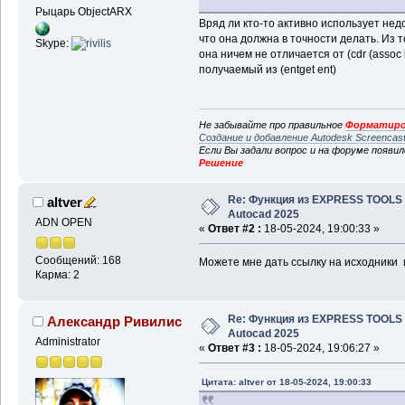
Рыцарь ObjectARX
Вряд ли кто-то активно использует не
что она должна в точности делать. Из т
Skype:
она ничем не отличается от (cdr (assoc
получаемый из (entget ent)
Не забывайте про правильное
Форматиро
Создание и добавление Autodesk Screencas
Если Вы задали вопрос и на форуме появи
Решение
Re: Функция из EXPRESS TOOLS
altver
Autocad 2025
ADN OPEN
«
Ответ #2 :
18-05-2024, 19:00:33 »
Сообщений: 168
Можете мне дать ссылку на исходники
Карма: 2
Re: Функция из EXPRESS TOOLS
Александр Ривилис
Autocad 2025
Administrator
«
Ответ #3 :
18-05-2024, 19:06:27 »
Цитата: altver от 18-05-2024, 19:00:33