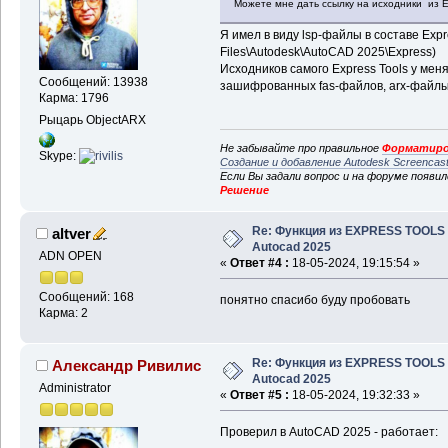
Можете мне дать ссылку на исходники из
Я имел в виду lsp-файлы в составе Expre
Files\Autodesk\AutoCAD 2025\Express)
Исходников самого Express Tools у меня
Сообщений: 13938
зашифрованных fas-файлов, arx-файлы,
Карма: 1796
Рыцарь ObjectARX
Не забывайте про правильное
Форматиро
Skype:
Создание и добавление Autodesk Screencas
Если Вы задали вопрос и на форуме появи
Решение
Re: Функция из EXPRESS TOOLS
altver
Autocad 2025
ADN OPEN
«
Ответ #4 :
18-05-2024, 19:15:54 »
Сообщений: 168
понятно спасибо буду пробовать
Карма: 2
Re: Функция из EXPRESS TOOLS
Александр Ривилис
Autocad 2025
Administrator
«
Ответ #5 :
18-05-2024, 19:32:33 »
Проверил в AutoCAD 2025 - работает: