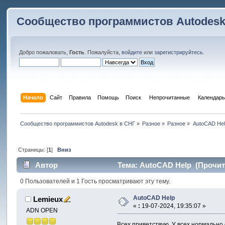
Сообщество программистов Autodesk
Добро пожаловать,
Гость
. Пожалуйста,
войдите
или
зарегистрируйтесь
.
Начало
Сайт
Правила
Помощь
Поиск
 Непрочитанные 
Календарь
Сообщество программистов Autodesk в СНГ
»
Разное
»
Разное
»
AutoCAD Hel
Страницы: [
1
]
Вниз
Автор
Тема: AutoCAD Help (Прочита
0 Пользователей и 1 Гость просматривают эту тему.
AutoCAD Help
Lemieux
«
:
19-07-2024, 19:35:07 »
ADN OPEN
Всех приветствую. У всех нормально