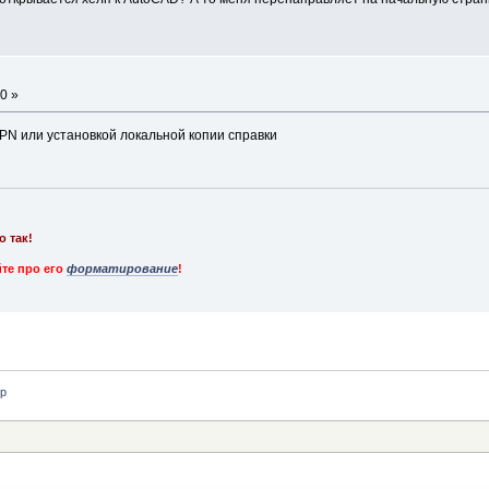
0 »
VPN или установкой локальной копии справки
о так!
те про его
форматирование
!
p