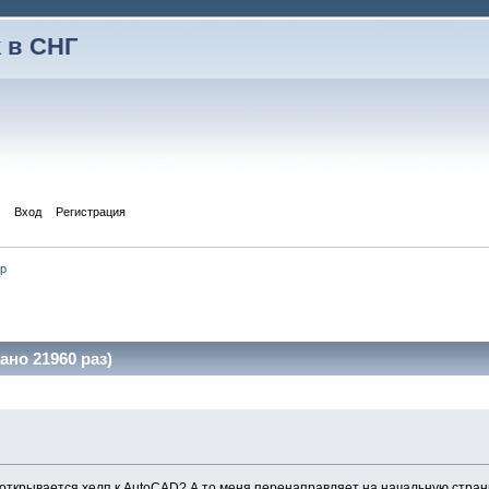
 в СНГ
Вход
Регистрация
p
но 21960 раз)
 открывается хелп к AutoCAD? А то меня перенаправляет на начальную стран