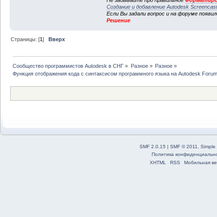
Не забывайте про правильное
Форматиро
Создание и добавление Autodesk Screencas
Если Вы задали вопрос и на форуме появи
Решение
Страницы: [
1
]
Вверх
Сообщество программистов Autodesk в СНГ
»
Разное
»
Разное
»
Функция отображения кода с синтаксисом программного языка на Autodesk Foru
SMF 2.0.15
|
SMF © 2011
,
Simple
Политика конфиденциальн
XHTML
RSS
Мобильная ве