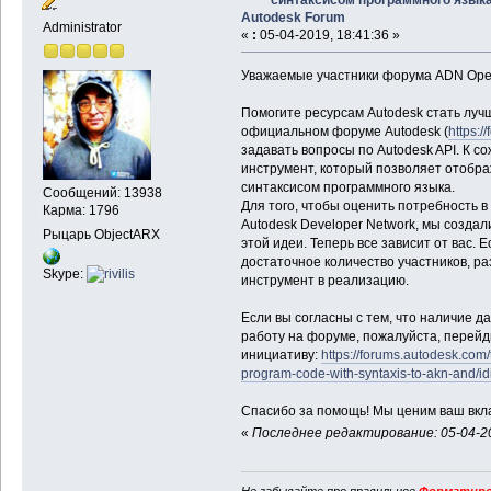
Autodesk Forum
Administrator
«
:
05-04-2019, 18:41:36 »
Уважаемые участники форума ADN Ope
Помогите ресурсам Autodesk стать лучш
официальном форуме Autodesk (
https:/
задавать вопросы по Autodesk API. К 
инструмент, который позволяет отобра
синтаксисом программного языка.
Сообщений: 13938
Для того, чтобы оценить потребность 
Карма: 1796
Autodesk Developer Network, мы создали
Рыцарь ObjectARX
этой идеи. Теперь все зависит от вас.
достаточное количество участников, р
Skype:
инструмент в реализацию.
Если вы согласны с тем, что наличие 
работу на форуме, пожалуйста, перейди
инициативу:
https://forums.autodesk.com/
program-code-with-syntaxis-to-akn-and/i
Спасибо за помощь! Мы ценим ваш вкла
«
Последнее редактирование: 05-04-20