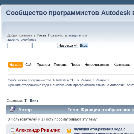
Сообщество программистов Autodesk 
Добро пожаловать,
Гость
. Пожалуйста,
войдите
или
зарегистрируйтесь
.
Начало
Сайт
Правила
Помощь
Поиск
 Непрочитанные 
Календарь
Сообщество программистов Autodesk в СНГ
»
Разное
»
Разное
»
Функция отображения кода с синтаксисом программного языка на Autodesk Foru
Страницы: [
1
]
Вниз
Автор
Тема: Функция отображения к
языка на Autodesk Forum (Прочитано 44879 раз)
0 Пользователей и 1 Гость просматривают эту тему.
Функция отображения кода с
Александр Ривилис
синтаксисом программного языка