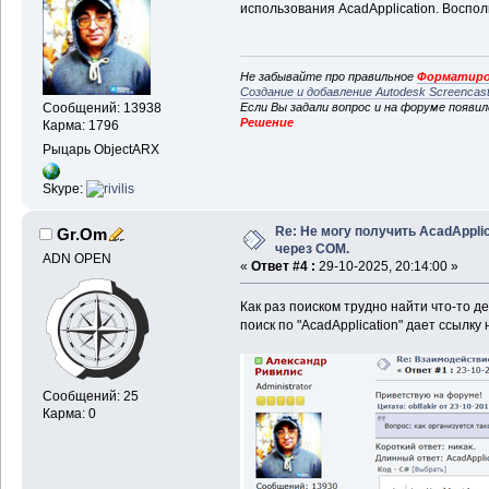
использования AcadApplication. Воспол
Не забывайте про правильное
Форматиро
Создание и добавление Autodesk Screencas
Если Вы задали вопрос и на форуме появи
Сообщений: 13938
Решение
Карма: 1796
Рыцарь ObjectARX
Skype:
Re: Не могу получить AcadApplic
Gr.Om
через COM.
ADN OPEN
«
Ответ #4 :
29-10-2025, 20:14:00 »
Как раз поиском трудно найти что-то д
поиск по "AcadApplication" дает ссылку
Сообщений: 25
Карма: 0