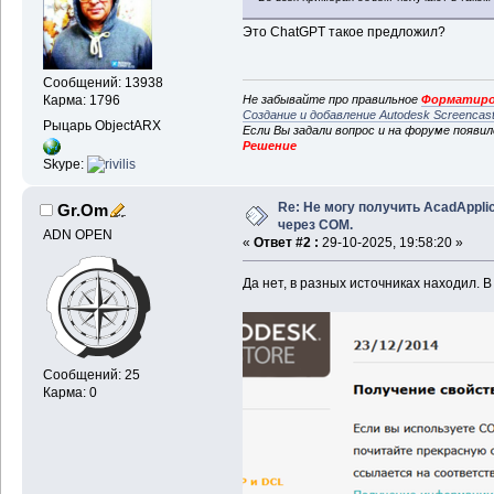
<Reference Include="Autodesk.Auto
<HintPath>..\..\..\CAD\NET\OARX\CD
Это ChatGPT такое предложил?
</Reference>
<Reference Include="Autodesk.Auto
<HintPath>..\..\..\CAD\NET\OARX\CD
Сообщений: 13938
</Reference>
Не забывайте про правильное
Форматиро
Карма: 1796
</ItemGroup>
Создание и добавление Autodesk Screencas
Рыцарь ObjectARX
Если Вы задали вопрос и на форуме появи
</Project>
Решение
Skype:
Re: Не могу получить AcadApplic
Gr.Om
через COM.
ADN OPEN
«
Ответ #2 :
29-10-2025, 19:58:20 »
Да нет, в разных источниках находил. В 
Сообщений: 25
Карма: 0