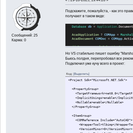
Подскажите, пожалуйста, - как это пра
получают в таком виде:
Сообщений: 25
Карма: 0
Но VS стабильно пишет ошибку "Marshal
Бьюсь полдня, перепробовал все реко
Подключил уже кучу всего в проект:
Код:
[Выделить]
<Project Sdk="Microsoft.NET.Sdk">
<PropertyGroup>
<TargetFramework>net8.0</TargetFr
<ImplicitUsings>enable</ImplicitU
<Nullable>enable</Nullable>
</PropertyGroup>
<ItemGroup>
<COMReference Include="AutoCAD">
<WrapperTool>tlbimp</WrapperTo
<VersionMinor>0</VersionMinor>