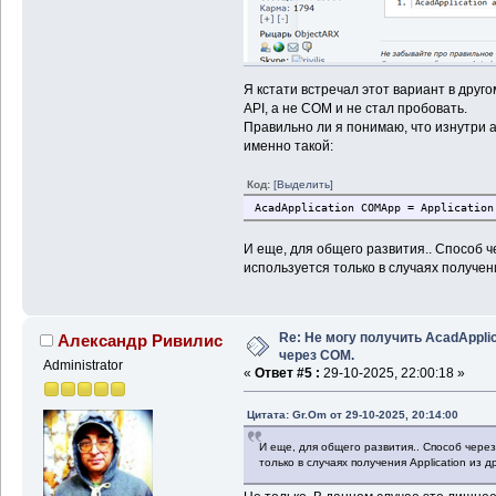
Я кстати встречал этот вариант в друго
API, а не COM и не стал пробовать.
Правильно ли я понимаю, что изнутри 
именно такой:
Код:
[Выделить]
AcadApplication COMApp = Application
И еще, для общего развития.. Способ 
используется только в случаях получен
Re: Не могу получить AcadApplic
Александр Ривилис
через COM.
Administrator
«
Ответ #5 :
29-10-2025, 22:00:18 »
Цитата: Gr.Om от 29-10-2025, 20:14:00
И еще, для общего развития.. Способ через 
только в случаях получения Application из 