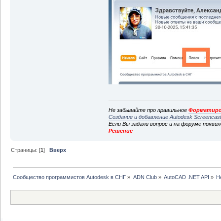
Не забывайте про правильное
Форматиро
Создание и добавление Autodesk Screencas
Если Вы задали вопрос и на форуме появи
Решение
Страницы: [
1
]
Вверх
Сообщество программистов Autodesk в СНГ
»
ADN Club
»
AutoCAD .NET API
»
Н