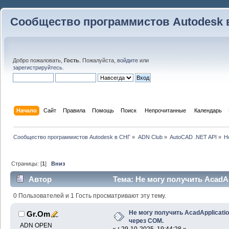
Сообщество программистов Autodesk 
Добро пожаловать,
Гость
. Пожалуйста,
войдите
или
зарегистрируйтесь
.
Начало
Сайт
Правила
Помощь
Поиск
 Непрочитанные 
Календарь
Сообщество программистов Autodesk в СНГ
»
ADN Club
»
AutoCAD .NET API
»
Н
Страницы: [
1
]
Вниз
Автор
Тема: Не могу получить AcadA
17844 раз)
0 Пользователей и 1 Гость просматривают эту тему.
Не могу получить AcadApplicati
Gr.Om
через COM.
ADN OPEN
«
:
29-10-2025, 19:44:28 »