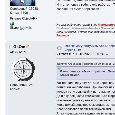
Не только. В данном случае это лишне
И что-то поиск у тебя плохо работает. 
Сообщений: 13938
сообщения с AcadApplication.
Карма: 1796
Рыцарь ObjectARX
Не забывайте про правильное
Форматиро
Skype:
Создание и добавление Autodesk Screencas
Если Вы задали вопрос и на форуме появи
Решение
Re: Не могу получить AcadApplic
Gr.Om
через COM.
ADN OPEN
«
Ответ #6 :
30-10-2025, 16:07:46 »
Цитата: Александр Ривилис от 29-10-2025, 2
И что-то поиск у тебя плохо работает. Тол
AcadApplication.
Как правило ищу в гугле, а не через по
Сообщений: 25
понял, как он работает. При поиске из
Карма: 0
почему-то. А если выйти из темы, то но
Да и в целом, когда сталкиваешься с п
ключевые слова нужно использовать.
Когда целый день проковырялся, выясн
AcadApplication является ключевым:)
А так - куча разных вариантов (учитыва