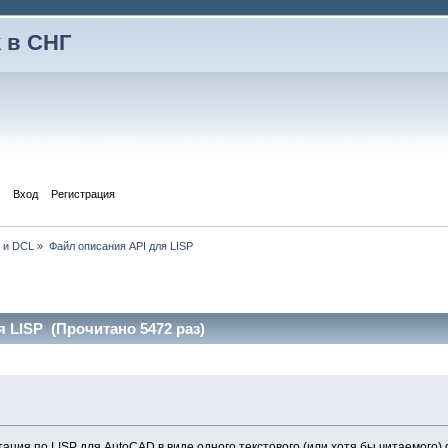
 в СНГ
Вход
Регистрация
P и DCL
»
Файл описания API для LISP
 LISP (Прочитано 5472 раз)
ация по LISP для AutoCAD в виде одного текстового (или хотя бы читаемого)