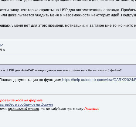
сети пишу некоторые скрипты на LISP для автоматизации автокада. Проблема
или даже пытается убедить меня в невозможности некоторых идей. Подгрузк
ваю, у меня нет для этого времени, мотивации, и за такое мне точно никто н
SP
9 »
 по LISP для AutoCAD в виде одного текстового (или хотя бы читаемого) файла?
. Полная документация по функциям
https://help.autodesk.com/view/OARX/20
рование кода на форуме
ast видео в сообщение на форуме
вился
правильный ответ
, то не забудьте про кнопку
Решение