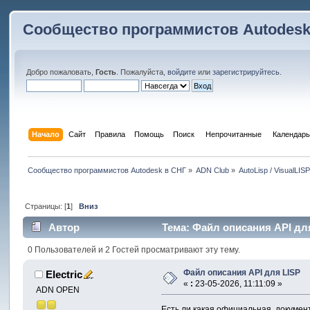
Сообщество программистов Autodesk
Добро пожаловать,
Гость
. Пожалуйста,
войдите
или
зарегистрируйтесь
.
Начало
Сайт
Правила
Помощь
Поиск
 Непрочитанные 
Календарь
Сообщество программистов Autodesk в СНГ
»
ADN Club
»
AutoLisp / VisualLIS
Страницы: [
1
]
Вниз
Автор
Тема: Файл описания API для
0 Пользователей и 2 Гостей просматривают эту тему.
Файл описания API для LISP
Electric
«
:
23-05-2026, 11:11:09 »
ADN OPEN
Есть ли какая официальная документ