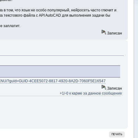
 в том, что язык не особо популярный, нейросеть часто глючит и
а текстового файла с API AutoCAD для выполнения задачи бы
е заплатит.
Записан
24/ENU/?guid=GUID-4CEE5072-8817-4920-8A2D-7060F5E16547
Записан
+1/-0 к карме за данное сообщение
ПЕЧАТЬ