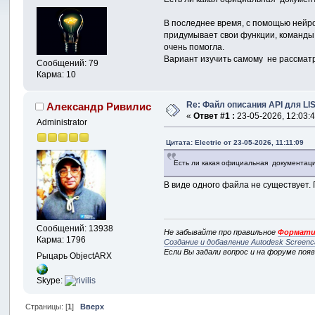
В последнее время, с помощью нейро
придумывает свои функции, команды 
очень помогла.
Вариант изучить самому не рассматри
Сообщений: 79
Карма: 10
Re: Файл описания API для LI
Александр Ривилис
«
Ответ #1 :
23-05-2026, 12:03:4
Administrator
Цитата: Electric от 23-05-2026, 11:11:09
Есть ли какая официальная документация
В виде одного файла не существует
Сообщений: 13938
Не забывайте про правильное
Формати
Карма: 1796
Создание и добавление Autodesk Screenc
Если Вы задали вопрос и на форуме поя
Рыцарь ObjectARX
Skype:
Страницы: [
1
]
Вверх