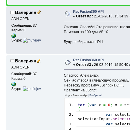
Re: Fusion360 API
Валериян
«
Ответ #2 :
21-02-2016, 15:34:39 
ADN OPEN
Сообщений: 37
Отлично. Спасибо! Это решение. (не зн
Карма: 0
Поменял на 100 для VS 10.
Skype:
Буду разбираться с DLL.
Re: Fusion360 API
Валериян
«
Ответ #3 :
26-02-2016, 15:50:40 
ADN OPEN
Сообщений: 37
Спасибо, Александр.
Карма: 0
Сейчас уперся в следующую проблему.
Перевожу программу JScript на С++.
Skype:
Фрагмент на JScript
Код - Javascript
[Выбрать]
for
(
var
 x 
=
0
;
 x 
<
 se
{
var
 select
selectionInput.
selecti
var
 select