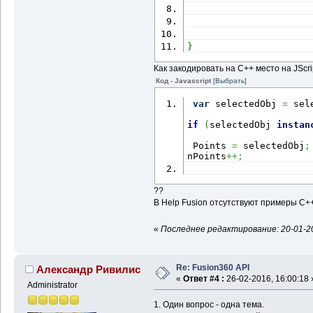
}
Как закодировать на С++ место на JScri
Код - Javascript
[Выбрать]
var
 selectedObj 
=
 sel
if
(
selectedObj 
instan
 Points 
=
 selectedObj
;
nPoints
++;
??
В Help Fusion отсутствуют примеры С+
«
Последнее редактирование: 20-01-20
Re: Fusion360 API
Александр Ривилис
«
Ответ #4 :
26-02-2016, 16:00:18 
Administrator
1. Один вопрос - одна тема.