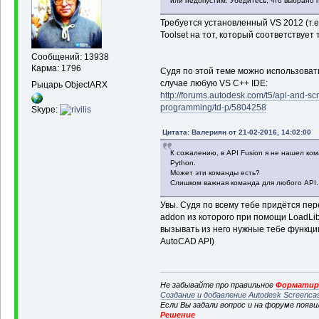
или недопустим. Убедитесь, что выбрано 
Требуется установленный VS 2012 (т.е.
Toolset на тот, который соответствует т
Сообщений: 13938
Карма: 1796
Судя по этой теме можно использоват
случае любую VS C++ IDE:
Рыцарь ObjectARX
http://forums.autodesk.com/t5/api-and-scr
programming/td-p/5804258
Skype:
Цитата: Валериян от 21-02-2016, 14:02:00
К сожалению, в API Fusion я не нашел ком
Python.
Может эти команды есть?
Слишком важная команда для любого API.
Увы. Судя по всему тебе придётся пе
addon из которого при помощи LoadLibra
вызывать из него нужные тебе функции
AutoCAD API)
Не забывайте про правильное
Форматиро
Создание и добавление Autodesk Screenca
Если Вы задали вопрос и на форуме появ
Решение