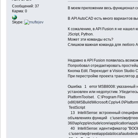
Сообщений: 37
В моем приложении весь функционал с
Карма: 0
В API AutoCAD есть много вариантов в
Skype:
К сожалению, в API Fusion я не нашел 
JScript, Python.
Может эти команды есть?
Слишком важная команда для любого A
Недавно в API Fusion появилась возмо
Попробовал отредактировать простейши
Кнопка Edit. Переходит в Vision Studio 
При перестройке проекта транслятор 
Ошибка 1 error MSB8008: указанный н
установлен или недопустим. Убедитес
PlatformToolset. C:\Program Files
(x86)\MSBuild\Microsoft.Cpp\v4.0\Platfo
TestScript
13 IntelliSense: встроенный специфик
объявлениях функций c:\users\муфтеев\
360\api\cpp\include\core\application\ap
40 IntelliSense: идентификатор "BOO
c:\users\муфтеев\appdata\local\autodes