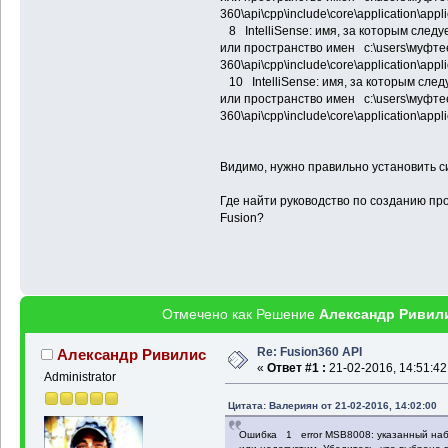
360\api\cpp\include\core\application\ap
8 IntelliSense: имя, за которым следу
или пространство имен c:\users\муфтее
360\api\cpp\include\core\application\ap
10 IntelliSense: имя, за которым след
или пространство имен c:\users\муфтее
360\api\cpp\include\core\application\ap
Видимо, нужно правильно установить 
Где найти руководство по созданию прое
Fusion?
Отмечено как Решение
Александр Ривил
Re: Fusion360 API
Александр Ривилис
«
Ответ #1 :
21-02-2016, 14:51:42
Administrator
Цитата: Валериян от 21-02-2016, 14:02:00
Ошибка 1 error MSB8008: указанный набо