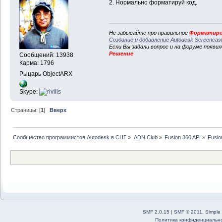
2. Нормально форматируй код.
Не забывайте про правильное
Форматиро
Создание и добавление Autodesk Screencas
Если Вы задали вопрос и на форуме появи
Решение
Сообщений: 13938
Карма: 1796
Рыцарь ObjectARX
Skype:
Страницы: [
1
]
Вверх
Сообщество программистов Autodesk в СНГ
»
ADN Club
»
Fusion 360 API
»
Fusio
SMF 2.0.15
|
SMF © 2011
,
Simple
Политика конфиденциальн