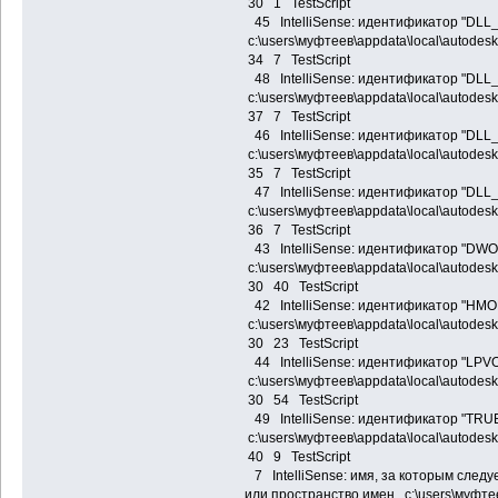
30 1 TestScript
45 IntelliSense: идентификатор "D
c:\users\муфтеев\appdata\local\autodes
34 7 TestScript
48 IntelliSense: идентификатор "D
c:\users\муфтеев\appdata\local\autodes
37 7 TestScript
46 IntelliSense: идентификатор "DL
c:\users\муфтеев\appdata\local\autodes
35 7 TestScript
47 IntelliSense: идентификатор "D
c:\users\муфтеев\appdata\local\autodes
36 7 TestScript
43 IntelliSense: идентификатор "DW
c:\users\муфтеев\appdata\local\autodes
30 40 TestScript
42 IntelliSense: идентификатор "HM
c:\users\муфтеев\appdata\local\autodes
30 23 TestScript
44 IntelliSense: идентификатор "LPV
c:\users\муфтеев\appdata\local\autodes
30 54 TestScript
49 IntelliSense: идентификатор "TRU
c:\users\муфтеев\appdata\local\autodes
40 9 TestScript
7 IntelliSense: имя, за которым следу
или пространство имен c:\users\муфтее