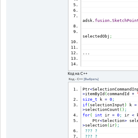
adsk.
fusion
.
SketchPoin
                      
selectedObj
;
                      
...
Код на С++
Код - C++
[Выбрать]
Ptr
<
SelectionCommandIn
>
itemById
(
commandId 
+
size_t
 k 
=
0
;
if
(
selectionInput
)
 k 
=
>
selectionCount
(
)
;
for
(
int
 ir 
=
0
;
 ir 
<
 
    Ptr
<
Selection
>
 sel
>
selection
(
ir
)
;
???
?
???
?