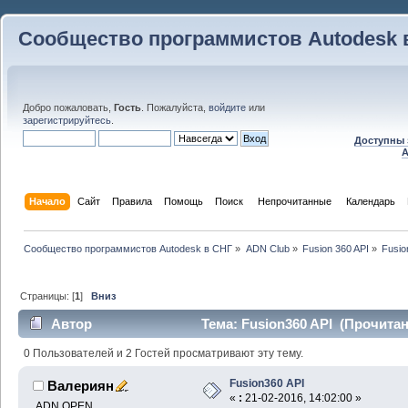
Сообщество программистов Autodesk 
Добро пожаловать,
Гость
. Пожалуйста,
войдите
или
зарегистрируйтесь
.
Доступны 
A
Начало
Сайт
Правила
Помощь
Поиск
 Непрочитанные 
Календарь
Сообщество программистов Autodesk в СНГ
»
ADN Club
»
Fusion 360 API
»
Fusio
Страницы: [
1
]
Вниз
Автор
Тема: Fusion360 API (Прочитан
0 Пользователей и 2 Гостей просматривают эту тему.
Fusion360 API
Валериян
«
:
21-02-2016, 14:02:00 »
ADN OPEN