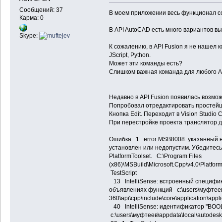
Сообщений: 37
В моем приложении весь функционал с
Карма: 0
В API AutoCAD есть много вариантов в
Skype:
К сожалению, в API Fusion я не нашел 
JScript, Python.
Может эти команды есть?
Слишком важная команда для любого A
Недавно в API Fusion появилась возмо
Попробовал отредактировать простейши
Кнопка Edit. Переходит в Vision Studio 
При перестройке проекта транслятор 
Ошибка 1 error MSB8008: указанный н
установлен или недопустим. Убедитес
PlatformToolset. C:\Program Files
(x86)\MSBuild\Microsoft.Cpp\v4.0\Platfo
TestScript
13 IntelliSense: встроенный специфик
объявлениях функций c:\users\муфтеев\
360\api\cpp\include\core\application\ap
40 IntelliSense: идентификатор "BOO
c:\users\муфтеев\appdata\local\autodes