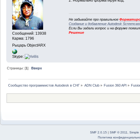
2. Нормально форматируй код.
Не забывайте про правильное
Форматиро
Создание и добавление Autodesk Screencas
Если Вы задали вопрос и на форуме появи
Решение
Сообщений: 13938
Карма: 1796
Рыцарь ObjectARX
Skype:
Страницы: [
1
]
Вверх
Сообщество программистов Autodesk в СНГ
»
ADN Club
»
Fusion 360 API
»
Fusio
SMF 2.0.15
|
SMF © 2011
,
Simple
Политика конфиденциальн