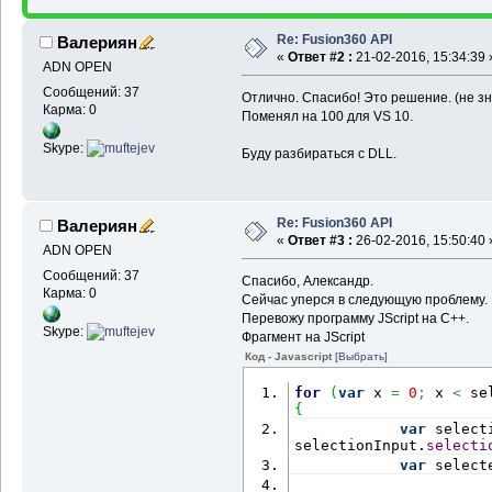
Re: Fusion360 API
Валериян
«
Ответ #2 :
21-02-2016, 15:34:39 
ADN OPEN
Сообщений: 37
Отлично. Спасибо! Это решение. (не зн
Карма: 0
Поменял на 100 для VS 10.
Skype:
Буду разбираться с DLL.
Re: Fusion360 API
Валериян
«
Ответ #3 :
26-02-2016, 15:50:40 
ADN OPEN
Сообщений: 37
Спасибо, Александр.
Карма: 0
Сейчас уперся в следующую проблему.
Перевожу программу JScript на С++.
Skype:
Фрагмент на JScript
Код - Javascript
[Выбрать]
for
(
var
 x 
=
0
;
 x 
<
 se
{
var
 select
selectionInput.
selecti
var
 select