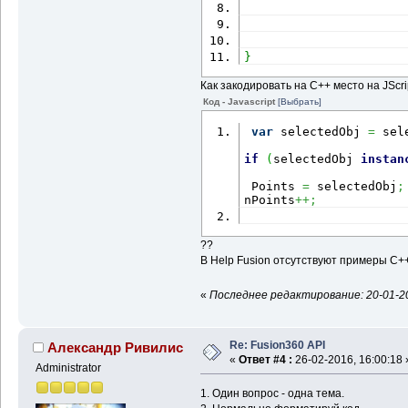
}
Как закодировать на С++ место на JScri
Код - Javascript
[Выбрать]
var
 selectedObj 
=
 sel
if
(
selectedObj 
instan
 Points 
=
 selectedObj
;
nPoints
++;
??
В Help Fusion отсутствуют примеры С+
«
Последнее редактирование: 20-01-20
Re: Fusion360 API
Александр Ривилис
«
Ответ #4 :
26-02-2016, 16:00:18 
Administrator
1. Один вопрос - одна тема.