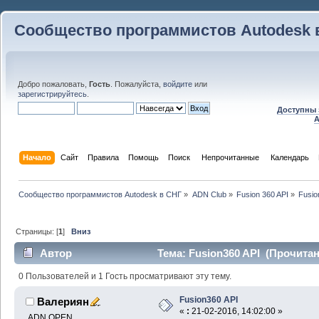
Сообщество программистов Autodesk 
Добро пожаловать,
Гость
. Пожалуйста,
войдите
или
зарегистрируйтесь
.
Доступны 
A
Начало
Сайт
Правила
Помощь
Поиск
 Непрочитанные 
Календарь
Сообщество программистов Autodesk в СНГ
»
ADN Club
»
Fusion 360 API
»
Fusio
Страницы: [
1
]
Вниз
Автор
Тема: Fusion360 API (Прочитан
0 Пользователей и 1 Гость просматривают эту тему.
Fusion360 API
Валериян
«
:
21-02-2016, 14:02:00 »
ADN OPEN