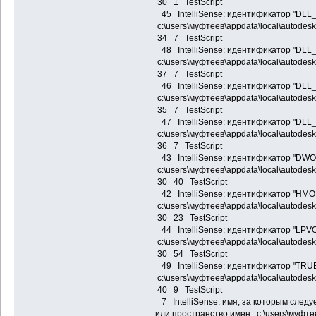
30 1 TestScript
45 IntelliSense: идентификатор "D
c:\users\муфтеев\appdata\local\autodes
34 7 TestScript
48 IntelliSense: идентификатор "D
c:\users\муфтеев\appdata\local\autodes
37 7 TestScript
46 IntelliSense: идентификатор "DL
c:\users\муфтеев\appdata\local\autodes
35 7 TestScript
47 IntelliSense: идентификатор "D
c:\users\муфтеев\appdata\local\autodes
36 7 TestScript
43 IntelliSense: идентификатор "DW
c:\users\муфтеев\appdata\local\autodes
30 40 TestScript
42 IntelliSense: идентификатор "HM
c:\users\муфтеев\appdata\local\autodes
30 23 TestScript
44 IntelliSense: идентификатор "LPV
c:\users\муфтеев\appdata\local\autodes
30 54 TestScript
49 IntelliSense: идентификатор "TRU
c:\users\муфтеев\appdata\local\autodes
40 9 TestScript
7 IntelliSense: имя, за которым следу
или пространство имен c:\users\муфтее