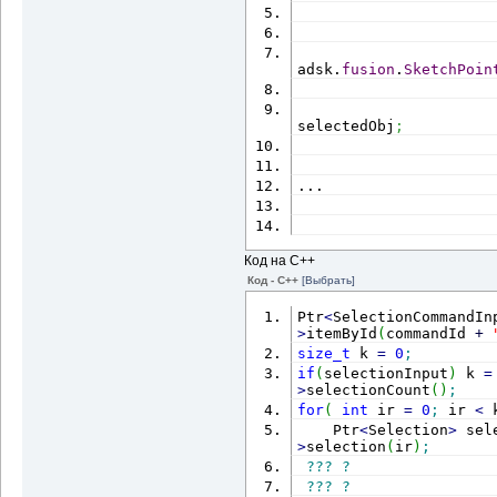
adsk.
fusion
.
SketchPoin
                      
selectedObj
;
                      
...
Код на С++
Код - C++
[Выбрать]
Ptr
<
SelectionCommandIn
>
itemById
(
commandId 
+
size_t
 k 
=
0
;
if
(
selectionInput
)
 k 
=
>
selectionCount
(
)
;
for
(
int
 ir 
=
0
;
 ir 
<
 
    Ptr
<
Selection
>
 sel
>
selection
(
ir
)
;
???
?
???
?