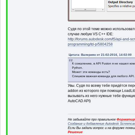
Судя по этой теме можно использоват
случае любую VS C++ IDE:
http://forums.autodesk.com/t5/api-and-scr
programming/td-p/5804258
Цитата: Валериян от 21-02-2016, 14:02:00
К сожалению, в API Fusion я не нашел ком
Python.
Может эти команды есть?
Слишком важная команда для любого API.
Увы. Судя по всему тебе придётся пе
addon из которого при помощи LoadLibra
вызывать из него нужные тебе функции
AutoCAD API)
Не забывайте про правильное
Форматиро
Создание и добавление Autodesk Screenca
Если Вы задали вопрос и на форуме появ
Решение