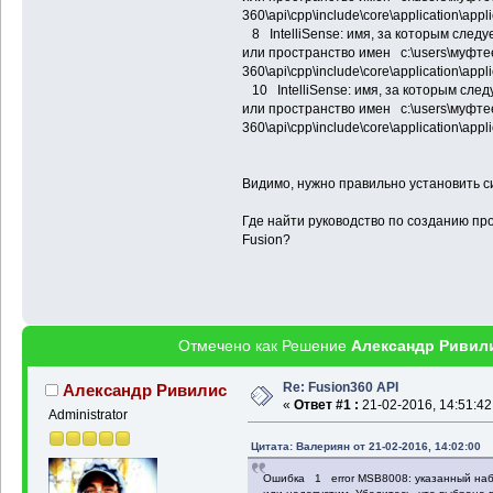
360\api\cpp\include\core\application\ap
8 IntelliSense: имя, за которым следу
или пространство имен c:\users\муфтее
360\api\cpp\include\core\application\ap
10 IntelliSense: имя, за которым след
или пространство имен c:\users\муфтее
360\api\cpp\include\core\application\ap
Видимо, нужно правильно установить 
Где найти руководство по созданию прое
Fusion?
Отмечено как Решение
Александр Ривил
Re: Fusion360 API
Александр Ривилис
«
Ответ #1 :
21-02-2016, 14:51:42
Administrator
Цитата: Валериян от 21-02-2016, 14:02:00
Ошибка 1 error MSB8008: указанный набо