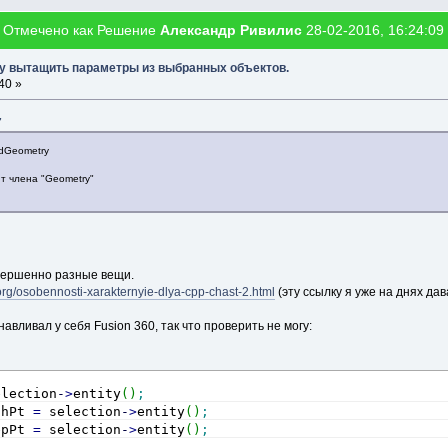
Отмечено как Решение
Александр Ривилис
28-02-2016, 16:24:09
огу вытащить параметры из выбранных объектов.
40 »
7
ldGeometry
жит члена "Geometry"
овершенно разные вещи.
.org/osobennosti-xarakternyie-dlya-cpp-chast-2.html
(эту ссылку я уже на днях дав
навливал у себя Fusion 360, так что проверить не могу:
election
-
>
entity
(
)
;
chPt 
=
 selection
-
>
entity
(
)
;
epPt 
=
 selection
-
>
entity
(
)
;