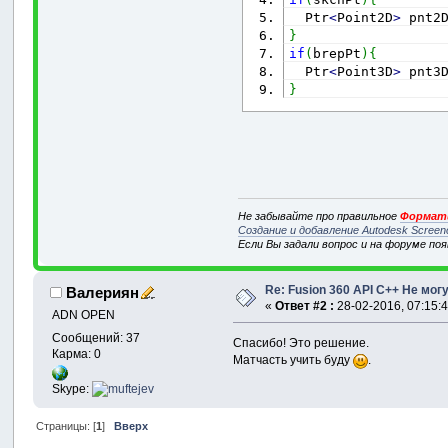
  Ptr
<
Point2D
>
 pnt2
}
if
(
brepPt
)
{
  Ptr
<
Point3D
>
 pnt3
}
Не забывайте про правильное
Формати
Создание и добавление Autodesk Screen
Если Вы задали вопрос и на форуме по
Re: Fusion 360 API C++ Не мо
Валериян
«
Ответ #2 :
28-02-2016, 07:15:4
ADN OPEN
Сообщений: 37
Спасибо! Это решение.
Карма: 0
Матчасть учить буду
.
Skype:
Страницы: [
1
]
Вверх