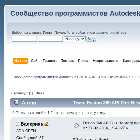
Сообщество программистов Autodesk
Добро пожаловать,
Гость
. Пожалуйста,
войдите
или
зарегистрируйтесь
.
Начало
Сайт
Правила
Помощь
Поиск
 Непрочитанные 
Календарь
Сообщество программистов Autodesk в СНГ
»
ADN Club
»
Fusion 360 API
»
Fu
Страницы: [
1
]
Вниз
Автор
Тема: Fusion 360 API C++ Не
0 Пользователей и 1 Гость просматривают эту тему.
Fusion 360 API C++ Не могу 
Валериян
«
:
27-02-2016, 19:48:27 »
ADN OPEN
Сообщений: 37
// Работает в JScript