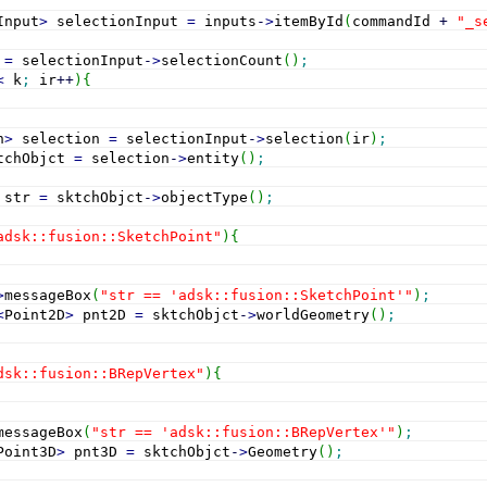
Input
>
 selectionInput 
=
 inputs
-
>
itemById
(
commandId 
+
"_s
 
=
 selectionInput
-
>
selectionCount
(
)
;
<
 k
;
 ir
++
)
{
n
>
 selection 
=
 selectionInput
-
>
selection
(
ir
)
;
tchObjct 
=
 selection
-
>
entity
(
)
;
 str 
=
 sktchObjct
-
>
objectType
(
)
;
adsk::fusion::SketchPoint"
)
{
>
messageBox
(
"str == 'adsk::fusion::SketchPoint'"
)
;
<
Point2D
>
 pnt2D 
=
 sktchObjct
-
>
worldGeometry
(
)
;
dsk::fusion::BRepVertex"
)
{
messageBox
(
"str == 'adsk::fusion::BRepVertex'"
)
;
Point3D
>
 pnt3D 
=
 sktchObjct
-
>
Geometry
(
)
;