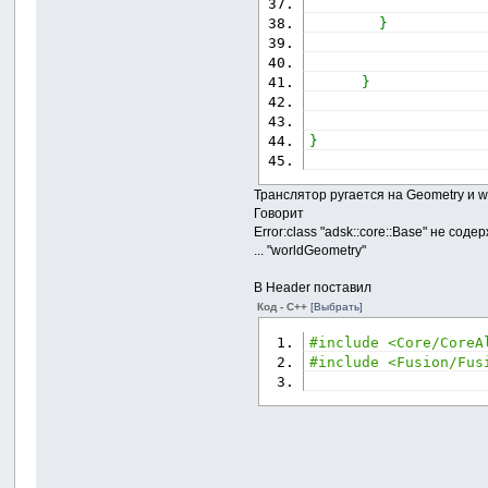
}
}
}
Транслятор ругается на Geometry и 
Говорит
Error:class "adsk::core::Base" не сод
... "worldGeometry"
В Header поставил
Код - C++
[Выбрать]
#include <Core/CoreA
#include <Fusion/Fus