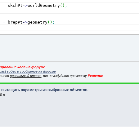
D 
=
 skchPt
-
>
worldGeometry
(
)
;
D 
=
 brepPt
-
>
geometry
(
)
;
рование кода на форуме
cast видео в сообщение на форуме
явился
правильный ответ
, то не забудьте про кнопку
Решение
гу вытащить параметры из выбранных объектов.
0 »