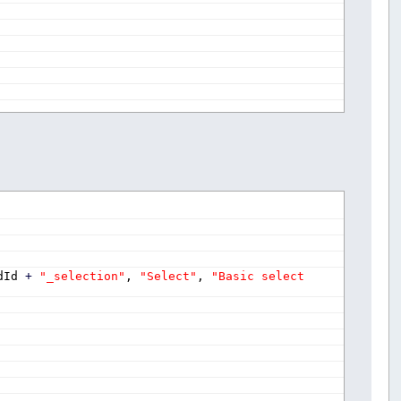
dId 
+
"_selection"
, 
"Select"
, 
"Basic select 