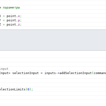
м параметры        
X 
=
 point.
x
;
Y 
=
 point.
y
;
Z 
=
 point.
z
;
input
Input
>
 selectionInput 
=
 inputs
-
>
addSelectionInput
(
comman
electionLimits
(
0
)
;