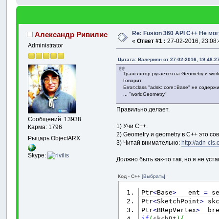
Re: Fusion 360 API C++ Не м
Александр Ривилис
«
Ответ #1 :
27-02-2016, 23:08:
Administrator
Цитата: Валериян от 27-02-2016, 19:48:2
Транслятор ругается на Geometry и wor
Говорит
Error:class "adsk::core::Base" не содер
... "worldGeometry"
Правильно делает.
Сообщений: 13938
1) Учи C++.
Карма: 1796
2) Geometry и geometry в C++ это с
Рыцарь ObjectARX
3) Читай внимательно:
http://adn-cis
Skype:
Должно быть как-то так, но я не уста
Код - C++
[Выбрать]
Ptr
<
Base
>
   ent 
=
 s
Ptr
<
SketchPoint
>
 sk
Ptr
<
BRepVertex
>
  br
if
(
skchPt
)
{