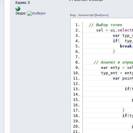
Карма: 0
Skype:
Код - Javascript
[Выбрать]
// Выбор точек
     sel 
=
 ui.
select
var
 typ_
if
(
  typ
break
}
// Анализ и опре
var
 enty 
=
 se
       typ_ent 
=
 ent
var
 poin
if
(
                    
}
if
(
t
                    