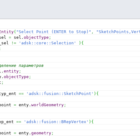
Entity
(
"Select Point (ENTER to Stop)"
,
"SketchPoints,Ver
sel 
=
 sel.
objectType
;
_sel 
!=
'adsk::core::Selection'
)
{
;
деление параметров
l.
entity
;
y.
objectType
;
t
;
typ_ent 
==
'adsk::fusion::SketchPoint'
)
{
point 
=
 enty.
worldGeometry
;
yp_ent 
==
'adsk::fusion::BRepVertex'
)
{
point 
=
 enty.
geometry
;