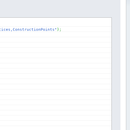
tices,ConstructionPoints"
)
;