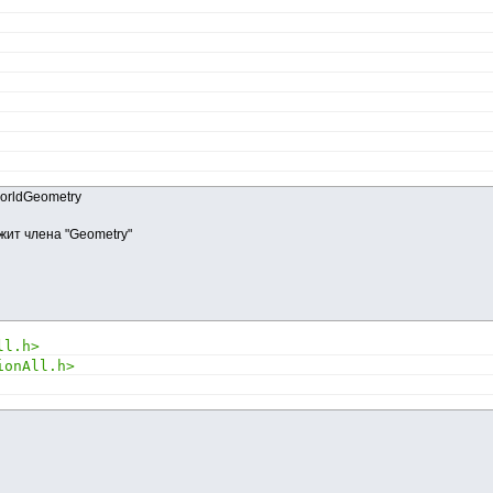
worldGeometry
ержит члена "Geometry"
ll.h>
ionAll.h>