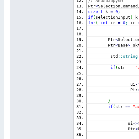
// Анализируем
Ptr
<
SelectionCommand
size_t
 k 
=
0
;
if
(
selectionInput
)
 k
for
(
int
 ir 
=
0
;
 ir 
        Ptr
<
Selectio
        Ptr
<
Base
>
 sk
         std
::
string
if
(
str 
==
"
                 ui
-
                 Ptr
}
if
(
str 
==
"a
                ui
-
>
                Ptr
<