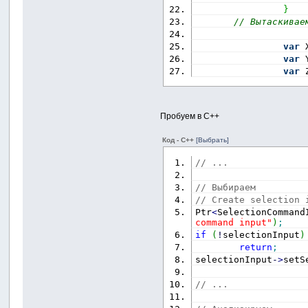
}
// Вытаскивае
var
 
var
 
var
 
Пробуем в С++
Код - C++
[Выбрать]
// ...
// Выбираем
// Create selection 
Ptr
<
SelectionCommand
command input"
)
;
if
(
!
selectionInput
)
return
;
selectionInput
-
>
setS
// ...