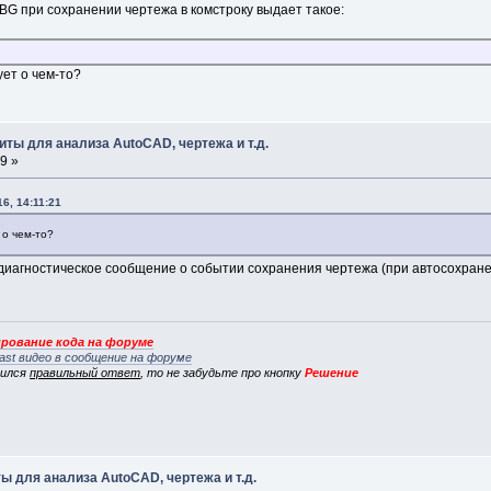
G при сохранении чертежа в комстроку выдает такое:
ует о чем-то?
ты для анализа AutoCAD, чертежа и т.д.
9 »
6, 14:11:21
 о чем-то?
о диагностическое сообщение о событии сохранения чертежа (при автосохране
рование кода на форуме
ast видео в сообщение на форуме
вился
правильный ответ
, то не забудьте про кнопку
Решение
 для анализа AutoCAD, чертежа и т.д.