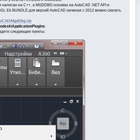
и написан на C++, а MGDDBG основан на AutoCAD .NET API и
BG). Её BUNDLE для версий AutoCAD начиная с 2012 можно скачать
/AutoCAD/MgdDbg.zip
desk\ApplicationPlugins
видите следующие пункты: