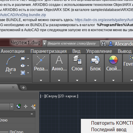
но есть и различия. ARXDBG создан с использованием технологии ObjectARX 
ы ARXDBG есть в составе ObjectARX SDK (в каталоге samples\database\ARXD
ery/AutoCAD/ArxDbg.bundle.zip
аве BUNDLE, который можно скачать здесь:
https://adn-cis.org/assets/gallery
 необходимо их BUNDLE'ы разархивировать в каталог
%ProgramFiles%\Auto
 приложений в AutoCAD при следующем запуске его в контекстном меню вы у