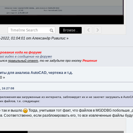
2022, 01:04:01 от Александр Ривилис
»
рование кода на форуме
ast видео в сообщение на форуме
вился
правильный ответ
, то не забудьте про кнопку
Решение
ты для анализа AutoCAD, чертежа и т.д.
0 »
, 16:27:08
риложения как загруженные из интернета, заблокирует их и не захочет загружать в AutoC
их файлов, т.е. следующее:
 так и вышло.
Тогда, учитывая тот факт, что файлов в MGDDBG побольше, 
ив. Соответственно, если разблокировать его, то все извлеченные файлы буд