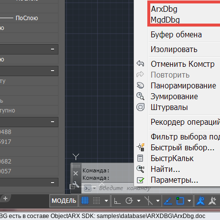
G есть в составе ObjectARX SDK: samples\database\ARXDBG\ArxDbg.doc