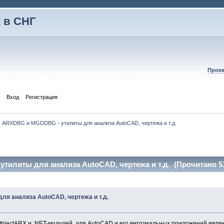
 в СНГ
Проек
Вход
Регистрация
ARXDBG и MGDDBG - утилиты для анализа AutoCAD, чертежа и т.д.
илиты для анализа AutoCAD, чертежа и т.д. (Прочитано 51
я анализа AutoCAD, чертежа и т.д.
ObjectARX и .NET-модулей для AutoCAD и его вертикальных приложений яв