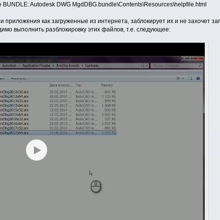
BUNDLE: Autodesk DWG MgdDBG.bundle\Contents\Resources\helpfile.html
и приложения как загруженные из интернета, заблокирует их и не захочет заг
мо выполнить разблокировку этих файлов, т.е. следующее: