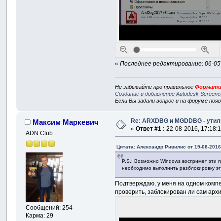
«
Последнее редактирование: 06-05-
Не забывайте про правильное
Формати
Создание и добавление Autodesk Screenc
Если Вы задали вопрос и на форуме поя
Re: ARXDBG и MGDDBG - утили
Максим Маркевич
«
Ответ #1 :
22-08-2016, 17:18:1
ADN Club
Цитата: Александр Ривилис от 19-08-2016
P.S.: Возможно Windows воспримет эти п
необходимо выполнить разблокировку эт
Подтверждаю, у меня на одном компе
проверить, заблокирован ли сам арх
Сообщений: 254
Карма: 29