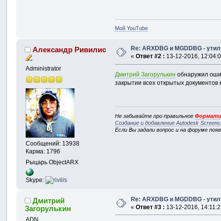
Мой YouTube
Re: ARXDBG и MGDDBG - утили
Александр Ривилис
«
Ответ #2 :
13-12-2016, 12:04:0
Administrator
Дмитрий Загорулькин
обнаружил ошиб
закрытии всех открытых документов 
Не забывайте про правильное
Формати
Создание и добавление Autodesk Screenc
Если Вы задали вопрос и на форуме поя
Сообщений: 13938
Карма: 1796
Рыцарь ObjectARX
Skype:
Re: ARXDBG и MGDDBG - утили
Дмитрий
«
Ответ #3 :
13-12-2016, 14:11:2
Загорулькин
ADN