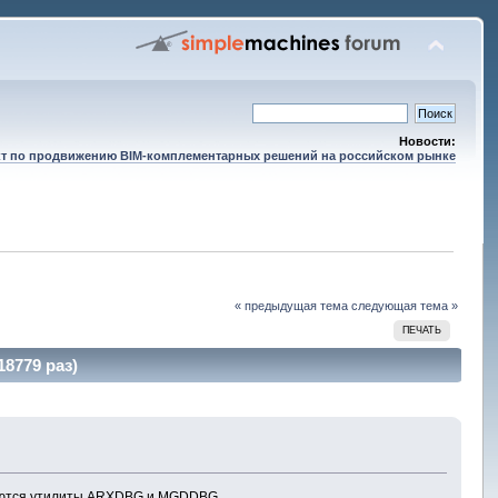
Новости:
т по продвижению BIM-комплементарных решений на российском рынке
« предыдущая тема
следующая тема »
ПЕЧАТЬ
8779 раз)
ляются утилиты ARXDBG и MGDDBG.