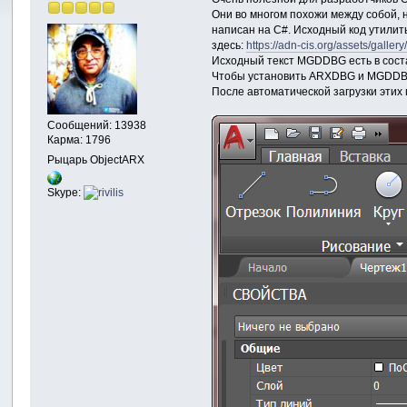
Они во многом похожи между собой, 
написан на C#. Исходный код утилит
здесь:
https://adn-cis.org/assets/gall
Исходный текст MGDDBG есть в сост
Чтобы установить ARXDBG и MGDDBG
После автоматической загрузки этих
Сообщений: 13938
Карма: 1796
Рыцарь ObjectARX
Skype: