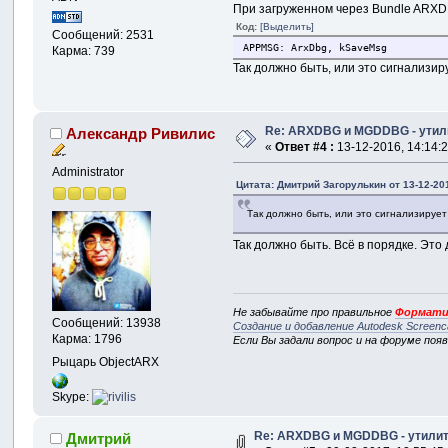
При загруженном через Bundle ARXDB
Код:
[Выделить]
Сообщений: 2531
APPMSG: ArxDbg, kSaveMsg
Карма: 739
Так должно быть, или это сигнализир
Re: ARXDBG и MGDDBG - утили
Александр Ривилис
«
Ответ #4 :
13-12-2016, 14:14:2
Administrator
Цитата: Дмитрий Загорулькин от 13-12-201
Так должно быть, или это сигнализирует
Так должно быть. Всё в порядке. Эт
Не забывайте про правильное
Формати
Сообщений: 13938
Создание и добавление Autodesk Screenc
Карма: 1796
Если Вы задали вопрос и на форуме поя
Рыцарь ObjectARX
Skype:
Re: ARXDBG и MGDDBG - утилиты
Дмитрий