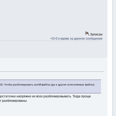
Записан
+5/-0 к карме за данное сообщение
AD. Чтобы разблокировать arx/dll-файлы (да и другие исполняемые файлы)
достаточно напряжно их всех разблокировывать. Тогда проще
ут разблокированы.