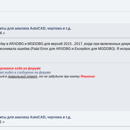
ты для анализа AutoCAD, чертежа и т.д.
6 »
ку в ARXDBG и MGDDBG для версий 2015...2017, когда при включенных докуме
возникала ошибка (Fatal Error для ARXDBG и Exception для MGDDBG). Я испр
рование кода на форуме
ast видео в сообщение на форуме
вился
правильный ответ
, то не забудьте про кнопку
Решение
ты для анализа AutoCAD, чертежа и т.д.
1 »