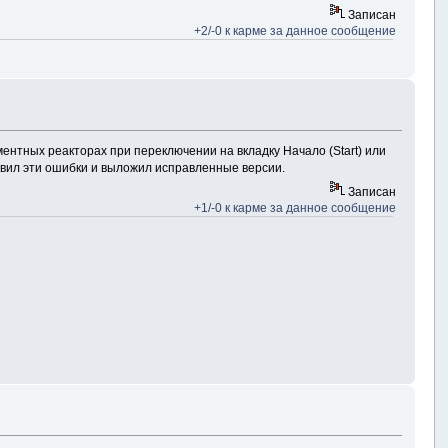
Записан
+2/-0 к карме за данное сообщение
нтных реакторах при переключении на вкладку Начало (Start) или
авил эти ошибки и выложил исправленные версии.
Записан
+1/-0 к карме за данное сообщение