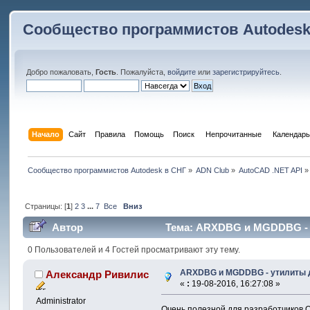
Сообщество программистов Autodesk
Добро пожаловать,
Гость
. Пожалуйста,
войдите
или
зарегистрируйтесь
.
Начало
Сайт
Правила
Помощь
Поиск
 Непрочитанные 
Календарь
Сообщество программистов Autodesk в СНГ
»
ADN Club
»
AutoCAD .NET API
»
Страницы: [
1
]
2
3
...
7
Все
Вниз
Автор
Тема: ARXDBG и MGDDBG - ут
0 Пользователей и 4 Гостей просматривают эту тему.
ARXDBG и MGDDBG - утилиты дл
Александр Ривилис
«
:
19-08-2016, 16:27:08 »
Administrator
Очень полезной для разработчиков 