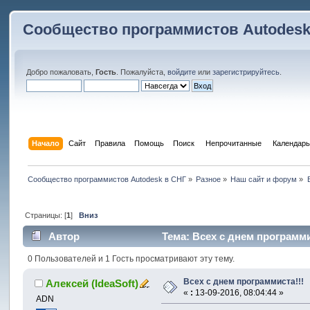
Сообщество программистов Autodesk
Добро пожаловать,
Гость
. Пожалуйста,
войдите
или
зарегистрируйтесь
.
Начало
Сайт
Правила
Помощь
Поиск
 Непрочитанные 
Календарь
Сообщество программистов Autodesk в СНГ
»
Разное
»
Наш сайт и форум
»
Страницы: [
1
]
Вниз
Автор
Тема: Всех с днем программи
0 Пользователей и 1 Гость просматривают эту тему.
Всех с днем программиста!!!
Алексей (IdeaSoft)
«
:
13-09-2016, 08:04:44 »
ADN