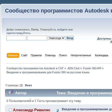
Сообщество программистов Autodesk 
Добро пожаловать,
Гость
. Пожалуйста,
войдите
или
зарегистрируйтесь
.
Доступны 
A
Начало
Сайт
Правила
Помощь
Поиск
 Непрочитанные 
Календарь
Сообщество программистов Autodesk в СНГ
»
ADN Club
»
Fusion 360 API
»
Введение в программирование для Fusion 360 на русском языке.
Страницы: [
1
]
Вниз
Автор
Тема: Введение в программир
языке. (Прочитано 83856 раз)
0 Пользователей и 1 Гость просматривают эту тему.
Введение в программирование д
Александр Ривилис