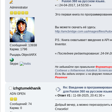
Fusion 360 на русском языке.
«
:
24-04-2017, 14:53:50 »
Administrator
Это первая книга по программированию 
Вы можете скачать её здесь:
http://amcbridge.com.ua/images/files/Au
P.S.: Книга охватывает введение в API н
Inventor.
Сообщений: 13938
Карма: 1796
«
Последнее редактирование: 24-04-20
Рыцарь ObjectARX
Skype:
Не забывайте про правильное
Форматиро
Создание и добавление Autodesk Screencas
Если Вы задали вопрос и на форуме появи
Решение
Re: Введение в программирован
izhgtumekhanik
для Fusion 360 на русском языке
ADN OPEN
«
Ответ #1 :
11-08-2025, 20:41:30 »
Сообщений: 74
Добрый вечер, а можно перезагрузить кн
Карма: 0
Спасибо!