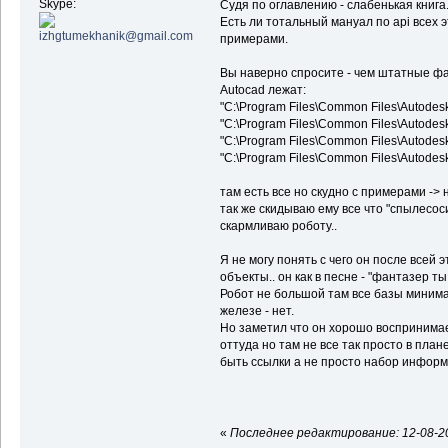
Skype:
Судя по оглавлению - слабенькая книга.
Есть ли тотальный мануал по api всех э
примерами.
Вы наверно спросите - чем штатные ф
Autocad лежат:
"C:\Program Files\Common Files\Autodes
"C:\Program Files\Common Files\Autodes
"C:\Program Files\Common Files\Autode
"C:\Program Files\Common Files\Autode
там есть все но скудно с примерами ->
так же скидываю ему все что "cпылесос
скармливаю роботу..
Я не могу понять с чего он после все
объекты.. он как в песне - "фантазер т
Робот не большой там все базы миним
железе - нет.
Но заметил что он хорошо воспринимае
оттуда но там не все так просто в план
быть ссылки а не просто набор информ
«
Последнее редактирование: 12-08-202