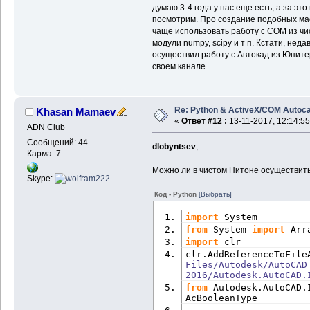
думаю 3-4 года у нас еще есть, а за эт
посмотрим. Про создание подобных мас
чаще использовать работу с СОМ из чис
модули numpy, scipy и т п. Кстати, не
осуществил работу с Автокад из Юпите
своем канале.
Re: Python & ActiveX/COM Autoc
Khasan Mamaev
«
Ответ #12 :
13-11-2017, 12:14:55
ADN Club
Сообщений: 44
dlobyntsev
,
Карма: 7
Можно ли в чистом Питоне осуществить 
Skype:
Код - Python
[Выбрать]
import
 System
from
 System 
import
 Arr
import
 clr
clr.
AddReferenceToFile
Files/Autodesk/AutoCAD 
2016/Autodesk.AutoCAD.
from
 Autodesk.
AutoCAD
.
AcBooleanType