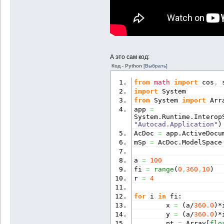
А это сам код:
Код - Python
[Выбрать]
from
math
import
 cos
,
 
import
 System
from
 System 
import
 Arr
app 
=
System.
Runtime
.
Interop
"Autocad.Application"
)
AcDoc 
=
 app.
ActiveDocu
mSp 
=
 AcDoc.
ModelSpace
a 
=
100
fi 
=
range
(
0
,
360
,
10
)
r 
=
4
for
 i 
in
 fi:
        x 
=
(
a/
360.0
)
*
        y 
=
(
a/
360.0
)
*
        pt 
=
 Array
[
flo