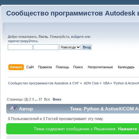
Сообщество программистов Autodesk 
Добро пожаловать,
Гость
. Пожалуйста,
войдите
или
зарегистрируйтесь
.
Начало
Сайт
Правила
Помощь
Поиск
 Непрочитанные 
Календарь
Сообщество программистов Autodesk в СНГ
»
ADN Club
»
VBA
»
Python & Activ
Страницы: [
1
]
2
3
...
37
Все
Вниз
Автор
Тема: Python & ActiveX/COM A
0 Пользователей и 3 Гостей просматривают эту тему.
Тема содержит сообщение с Решением.
Нажмите 