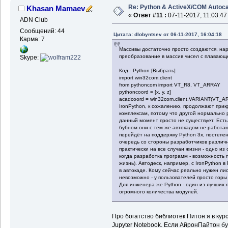
Re: Python & ActiveX/COM Autoc
Khasan Mamaev
«
Ответ #11 :
07-11-2017, 11:03:47
ADN Club
Сообщений: 44
Цитата: dlobyntsev от 06-11-2017, 16:04:18
Карма: 7
Массивы достаточно просто создаются, на
преобразование в массив чисел с плавающей 
Skype:
Код - Python [Выбрать]
import win32com.client
from pythoncom import VT_R8, VT_ARRAY
pythoncoord = [x, y, z]
acadcoord = win32com.client.VARIANT(VT_AR
IronPython, к сожалению, продолжают при
комплексам, потому что другой нормально
данный момент просто не существует. Есть 
бубном они с тем же автокадом не работаю
перейдёт на поддержку Python 3x, постепен
очередь со стороны разработчиков различ
практически на все случаи жизни - одно и
когда разработка программ - возможность 
жизнь). Автодеск, например, с IronPython в 
в автокаде. Кому сейчас реально нужен лис
невозможно - у пользователей просто горы 
Для инженера же Python - один из лучших 
огромного количества модулей.
Про богатство библиотек Питон я в кур
Jupyter Notebook. Если АйронПайтон буд