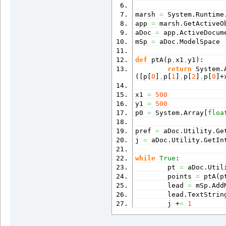
marsh 
=
 System.
Runtime
app 
=
 marsh.
GetActiveO
aDoc 
=
 app.
ActiveDocum
mSp 
=
 aDoc.
ModelSpace
def
 ptA
(
p
,
x1
,
y1
)
:
return
 System.
(
[
p
[
0
]
,
p
[
1
]
,
p
[
2
]
,
p
[
0
]
+
x1 
=
500
y1 
=
500
p0 
=
 System.
Array
[
floa
pref 
=
 aDoc.
Utility
.
Ge
j 
=
 aDoc.
Utility
.
GetIn
while
True
:
        pt 
=
 aDoc.
Util
        points 
=
 ptA
(
p
        lead 
=
 mSp.
Add
        lead.
TextStrin
        j +
=
1