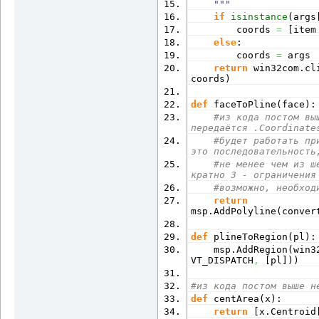
    """
if
isinstance
(
args
        coords 
=
[
item
else
:
        coords 
=
 args
return
 win32com.
cl
coords
)
def
 faceToPline
(
face
)
:
#из кода постом вы
передаётся .Coordinate
#будет работать пр
это последовательность
#не менее чем из ш
кратно 3 - ограничения
#возможно, необход
return
msp.
AddPolyline
(
conver
def
 plineToRegion
(
pl
)
:
    msp.
AddRegion
(
win3
VT_DISPATCH
,
[
pl
]
)
)
#из кода постом выше н
def
 centArea
(
x
)
:
return
[
x.
Centroid