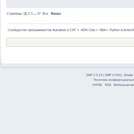
Страницы: [
1
]
2
3
...
37
Все
Вверх
Сообщество программистов Autodesk в СНГ
»
ADN Club
»
VBA
»
Python & Activ
SMF 2.0.15
|
SMF © 2011
,
Simple
Политика конфиденциальн
XHTML
RSS
Мобильная ве