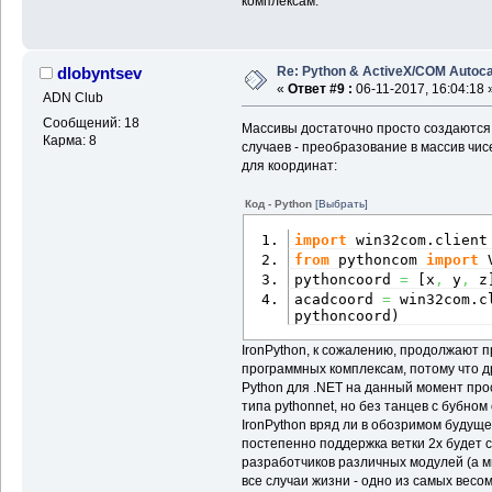
комплексам.
Re: Python & ActiveX/COM Autoc
dlobyntsev
«
Ответ #9 :
06-11-2017, 16:04:18 
ADN Club
Сообщений: 18
Массивы достаточно просто создаются
Карма: 8
случаев - преобразование в массив чисе
для координат:
Код - Python
[Выбрать]
import
 win32com.
client
from
 pythoncom 
import
 
pythoncoord 
=
[
x
,
 y
,
 z
acadcoord 
=
 win32com.
c
pythoncoord
)
IronPython, к сожалению, продолжают 
программных комплексам, потому что 
Python для .NET на данный момент прос
типа pythonnet, но без танцев с бубном
IronPython вряд ли в обозримом будуще
постепенно поддержка ветки 2х будет 
разработчиков различных модулей (а м
все случаи жизни - одно из самых весо