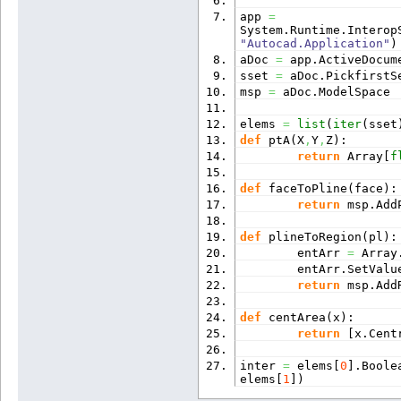
app 
=
System.
Runtime
.
Interop
"Autocad.Application"
)
aDoc 
=
 app.
ActiveDocum
sset 
=
 aDoc.
PickfirstS
msp 
=
 aDoc.
ModelSpace
elems 
=
list
(
iter
(
sset
def
 ptA
(
X
,
Y
,
Z
)
:
return
 Array
[
f
def
 faceToPline
(
face
)
:
return
 msp.
Add
def
 plineToRegion
(
pl
)
:
        entArr 
=
 Array
        entArr.
SetValu
return
 msp.
Add
def
 centArea
(
x
)
:
return
[
x.
Cent
inter 
=
 elems
[
0
]
.
Boole
elems
[
1
]
)