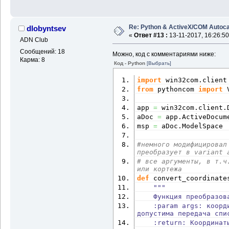
Re: Python & ActiveX/COM Autoc
dlobyntsev
«
Ответ #13 :
13-11-2017, 16:26:50
ADN Club
Сообщений: 18
Можно, код с комментариями ниже:
Карма: 8
Код - Python
[Выбрать]
import
 win32com.
client
from
 pythoncom 
import
 
app 
=
 win32com.
client
.
aDoc 
=
 app.
ActiveDocum
msp 
=
 aDoc.
ModelSpace
#немного модифицировал
преобразует в variant 
# все аргументы, в т.ч
или кортежа
def
 convert_coordinate
"""
    Функция преобразо
    :param args: координаты для преобразования, 
допустима передача спи
    :return: Координат