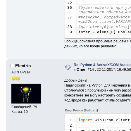
#будет работать при ус
содержаться объекты Au
#возможно, потребуется 
win32com.client.VARIAN
#для elems[0] и elems[
inter 
=
 elems
[
0
]
.
Boole
Вообще, основная проблема работы с 
данных, но всё вроде решаемо.
Re: Python & ActiveX/COM Autoc
Electric
«
Ответ #14 :
22-11-2017, 16:49:58
ADN OPEN
Добрый день!
Пишу скрипт на Python для черчения в 
Столкнулся с проблемой - не могу раз
конкретнее, не могу настроить создав
Код вроде как работает, стиль создает
Сообщений: 79
Код - Python
[Выбрать]
Карма: 10
import
 win32com.
client
app 
=
 win32com.
client
.