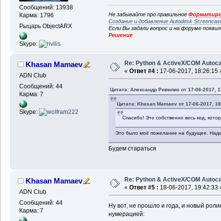
Сообщений: 13938
Не забывайте про правильное
Форматиро
Карма: 1796
Создание и добавление Autodesk Screencas
Рыцарь ObjectARX
Если Вы задали вопрос и на форуме появи
Решение
Skype:
Re: Python & ActiveX/COM Autoc
Khasan Mamaev
«
Ответ #4 :
17-06-2017, 18:26:15 
ADN Club
Сообщений: 44
Цитата: Александр Ривилис от 17-06-2017, 1
Карма: 7
Цитата: Khasan Mamaev от 17-06-2017, 18
Skype:
Спасибо! Это собственно весь код, кото
Это было моё пожелание на будущее. Наде
Будем стараться
Re: Python & ActiveX/COM Autoc
Khasan Mamaev
«
Ответ #5 :
18-06-2017, 19:42:33 
ADN Club
Сообщений: 44
Ну вот, не прошло и года, и новый роли
Карма: 7
нумерацией: