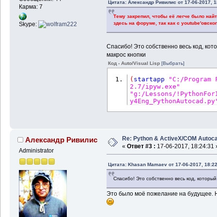
Цитата: Александр Ривилис от 17-06-2017, 1
Карма: 7
Тему закрепил, чтобы её легче было на
здесь на форуме, так как с youtube'овск
Skype:
Спасибо! Это собственно весь код, кот
макрос кнопки
Код - Auto/Visual Lisp
[Выбрать]
(
startapp
"C:/Program 
2.7/ipyw.exe"
"g:/Lessons/!PythonFor
y4Eng_PythonAutocad.py
Re: Python & ActiveX/COM Autoc
Александр Ривилис
«
Ответ #3 :
17-06-2017, 18:24:31 
Administrator
Цитата: Khasan Mamaev от 17-06-2017, 18:22
Спасибо! Это собственно весь код, который
Это было моё пожелание на будущее. Н