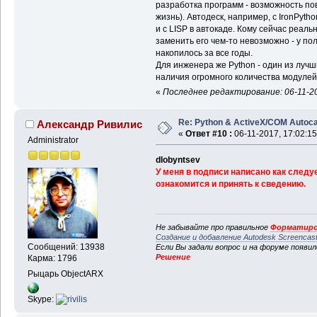
разработка программ - возможность по
жизнь). Автодеск, например, с IronPytho
и с LISP в автокаде. Кому сейчас реаль
заменить его чем-то невозможно - у по
накопилось за все годы.
Для инженера же Python - один из лучш
наличия огромного количества модулей
«
Последнее редактирование: 06-11-201
Re: Python & ActiveX/COM Autoc
Александр Ривилис
«
Ответ #10 :
06-11-2017, 17:02:15
Administrator
dlobyntsev
У меня в подписи написано как след
ознакомится и принять к сведению.
Не забывайте про правильное
Форматиро
Создание и добавление Autodesk Screencas
Сообщений: 13938
Если Вы задали вопрос и на форуме появи
Решение
Карма: 1796
Рыцарь ObjectARX
Skype: