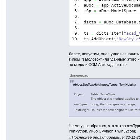
aDoc 
=
 app.
ActiveDocum
mSp 
=
 aDoc.
ModelSpace
dicts 
=
 aDoc.
Database
.
ts 
=
 dicts.
Item
(
"acad_
ts.
AddObject
(
"NewStyle
Далее, допустим, мне нужно назначить 
типом "заголовок" или "данные" этого 
по модели COM Автокада читаю:
Цитировать
object.SetTextHeight(rowTypes, TextHeight)
Object
Table, TableStyle
The object this method applies to.
rowTypes
Long; the row types to change.
TextHeight
Double; the text height to use for 
Не могу разобраться, что это за rowTyp
IronPython, либо CPython + win32com)
«
Последнее редактирование: 22-11-20