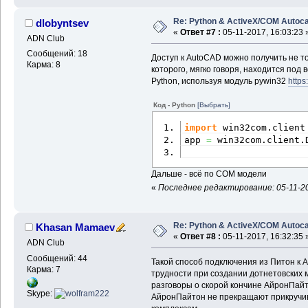
Re: Python & ActiveX/COM Autoc
dlobyntsev
«
Ответ #7 :
05-11-2017, 16:03:23 
ADN Club
Сообщений: 18
Доступ к AutoCAD можно получить не то
Карма: 8
которого, мягко говоря, находится под
Python, используя модуль pywin32
https
Код - Python
[Выбрать]
import
 win32com.
client
app 
=
 win32com.
client
.
Дальше - всё по COM модели
«
Последнее редактирование: 05-11-20
Re: Python & ActiveX/COM Autoc
Khasan Mamaev
«
Ответ #8 :
05-11-2017, 16:32:35 
ADN Club
Сообщений: 44
Такой способ подключения из Питон к А
Карма: 7
трудности при создании дотнетовских 
разговоры о скорой кончине АйронПай
Skype:
АйронПайтон не прекращают прикручи