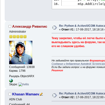
        mSp.
AddCircle
(
Re: Python & ActiveX/COM Autoc
Александр Ривилис
«
Ответ #1 :
17-06-2017, 18:18:16 
Administrator
Тему закрепил, чтобы её легче было
выкладывать здесь на форуме, так ка
его не слишком удобно.
Не забывайте про правильное
Форматиро
Создание и добавление Autodesk Screencas
Сообщений: 13938
Если Вы задали вопрос и на форуме появи
Решение
Карма: 1796
Рыцарь ObjectARX
Skype:
Re: Python & ActiveX/COM Autoc
Khasan Mamaev
«
Ответ #2 :
17-06-2017, 18:22:00 
ADN Club
Сообщений: 44