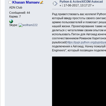
Python & ActiveX/COM Autocad
Khasan Mamaev
«
:
17-06-2017, 13:17:27 »
ADN Club
Сообщений: 44
Рад приветствовать вас коллеги! Pytho
Карма: 7
который ввиду простоты своего синтак
армию пользователей и помогает решат
Skype:
нашей жизни. Проектирование также не 
делиться с читателями своим опытом и
использовать Питон для Автокад коне
соотечественником Романом Харитоно
pyautocad(
https://pypi.python.org/pypi/py
подключения к Автокад. Начну пожалуй с
Engineers", который посвящен подключ