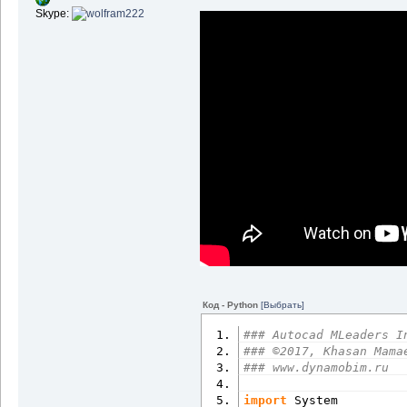
Skype:
Код - Python
[Выбрать]
### Autocad MLeaders I
### ©2017, Khasan Mama
### www.dynamobim.ru
import
 System