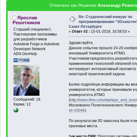
Отмечено как Решение
Александр Ривил
Re: Студенческий конкурс по
Ярослав
программированию “3Dхакатон
Решетников
Санкт-Петербурге
Старший специалист,
«
Ответ #2 :
15-01-2018, 16:58:53 »
Партнерские программы
для разработчиков
Здравствуйте,
Autodesk Forge и Autodesk
Данное событие прошло 24-26 ноября 
Developer Network
инноваций Университета ИТМО.
ADN DevHelp
Участникам предлагалось разработать
применением технологий облачной пл
интегрирует интерактивный просмотр
некоторой практической задачи.
Более подробную информацию вы може
университетов, которые принимали уча
университета ИТМО
Сообщений: 18
(
http://news.ifmo.ru/ru/startups_and_bus
Карма: 12
Московского Политехнического Универ
id=10046
).
По результатам 3D хакатона были от
призовые места.
1ое место ПИК:
Прототип системы упр