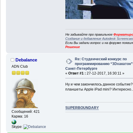
Не забывайте про правильное
Форматиро
Создание и добавление Autodesk Screencas
Если Вы задали вопрос и на форуме появи
Решение
Re: Студенческий конкурс по
Debalance
программированию “3Dхакатон”
ADN Club
Санкт-Петербурге
«
Ответ #1 :
27-12-2017, 16:30:11 »
Ну и чем закончилось данное событие? 
планшеты Apple iPad mini? Интересно..
SUPERBOUNDARY
Сообщений: 421
Карма: 16
Skype: