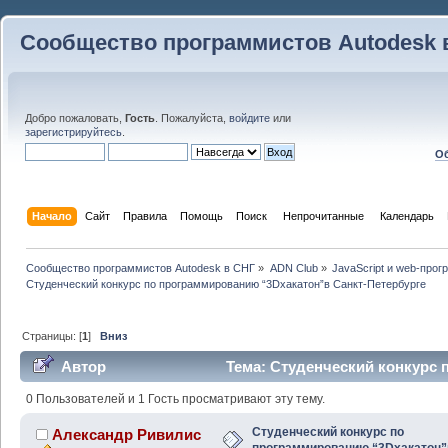
Сообщество программистов Autodesk 
Добро пожаловать,
Гость
. Пожалуйста,
войдите
или
зарегистрируйтесь
.
Об
Начало
Сайт
Правила
Помощь
Поиск
 Непрочитанные 
Календарь
Сообщество программистов Autodesk в СНГ
»
ADN Club
»
JavaScript и web-про
Студенческий конкурс по программированию “3Dхакатон”в Санкт-Петербурге
Страницы: [
1
]
Вниз
Автор
Тема: Студенческий конкурс 
Санкт-Петербурге (Прочитано 46200 раз)
0 Пользователей и 1 Гость просматривают эту тему.
Студенческий конкурс по
Александр Ривилис
программированию “3Dхакатон”