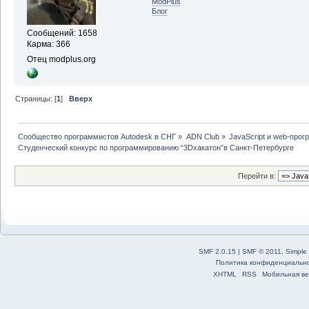
ModPlus
Блог
Сообщений: 1658
Карма: 366
Отец modplus.org
Страницы: [
1
]
Вверх
Сообщество программистов Autodesk в СНГ
»
ADN Club
»
JavaScript и web-про
Студенческий конкурс по программированию “3Dхакатон”в Санкт-Петербурге
Перейти в:
SMF 2.0.15
|
SMF © 2011
,
Simple
Политика конфиденциальн
XHTML
RSS
Мобильная ве