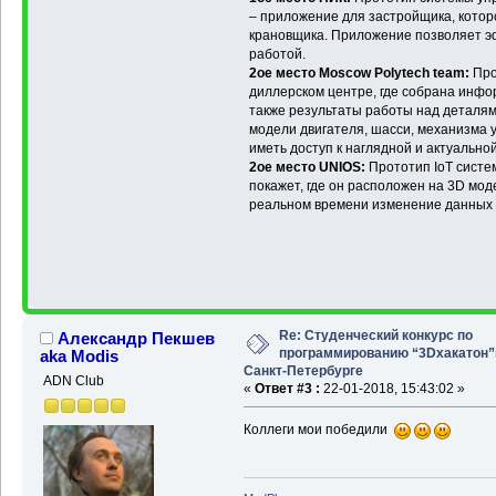
– приложение для застройщика, котор
крановщика. Приложение позволяет э
работой.
2ое место Moscow Polytech team:
Про
диллерском центре, где собрана инфо
также результаты работы над деталям
модели двигателя, шасси, механизма у
иметь доступ к наглядной и актуальн
2ое место UNIOS:
Прототип IoT систе
покажет, где он расположен на 3D мод
реальном времени изменение данных с
Re: Студенческий конкурс по
Александр Пекшев
программированию “3Dхакатон”
aka Modis
Санкт-Петербурге
ADN Club
«
Ответ #3 :
22-01-2018, 15:43:02 »
Коллеги мои победили