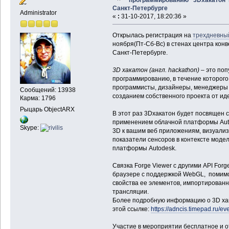
Санкт-Петербурге
Administrator
«
:
31-10-2017, 18:20:36 »
Открылась регистрация на
трехдневны
ноября(Пт-Сб-Вс) в стенах центра кон
Санкт-Петербурге.
3
D
хакатон (англ. hackathon)
– это поп
программированию, в течение которого
программисты, дизайнеры, менеджеры
Сообщений: 13938
созданием собственного проекта от ид
Карма: 1796
Рыцарь ObjectARX
В этот раз 3Dхакатон будет посвящен 
применением облачной платформы Aut
Skype:
3D к вашим веб приложениям, визуали
показатели сенсоров в контексте моде
платформы Autodesk.
Связка Forge Viewer c другими API For
браузере с поддержкой WebGL, помимо
свойства ее элементов, импортирован
трансляции.
Более подробную информацию о 3D хак
этой ссылке:
https://adncis.timepad.ru/e
Участие в мероприятии бесплатное и 