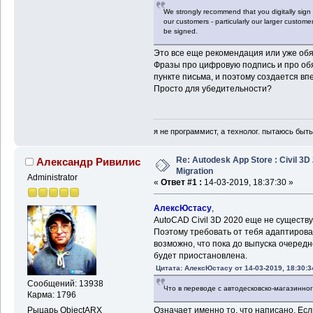
We strongly recommend that you digitally sign 
our customers - particularly our larger customer
be signed.
Это все еще рекомендация или уже об
Фразы про цифровую подпись и про обя
пункте письма, и поэтому создается впе
Просто для убедительности?
я не программист, а технолог. пытаюсь быт
Re: Autodesk App Store : Civil 3D
Александр Ривилис
Migration
Administrator
«
Ответ #1 :
14-03-2019, 18:37:30 »
АлексЮстасу
,
AutoCAD Civil 3D 2020 еще не существу
Поэтому требовать от тебя адаптирова
возможно, что пока до выпуска очеред
будет приостановлена.
Цитата: АлексЮстасу от 14-03-2019, 18:30:3
Сообщений: 13938
Что в переводе с автодесковско-магазинног
Карма: 1796
Рыцарь ObjectARX
Означает именно то, что написано. Есл