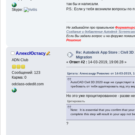
так бы и написали.
P.S.: Если у тебя возникли вопросы по п
Skype:
Не забывайте про правильное
Форматиро
Создание и добавление Autodesk Screencas
Если Вы задали вопрос и на форуме появи
Решение
Re: Autodesk App Store : Civil 3D
АлексЮстасу
Migration
ADN Club
«
Ответ #2 :
14-03-2019, 19:06:28 »
Сообщений: 123
Цитата: Александр Ривилис от 14-03-2019, 1
Карма: 0
AutoCAD Civil 3D 2020 еще не существует в
odclass-odedit.com
требовать от тебя адаптировать под эту в
Но это уже процитированное - разве не
Цитировать
Note: It is essential that you confirm that your
complete this step will result in your app not b
?