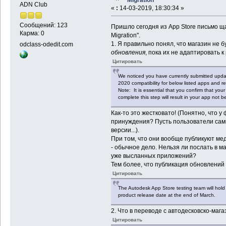
ADN Club
«
:
14-03-2019, 18:30:34 »
Сообщений: 123
Пришло сегодня из App Store письмо щас
Карма: 0
Migration".
1. Я правильно понял, что магазин не 
odclass-odedit.com
обновления
, пока их не адаптировать к
Цитировать
We noticed you have currently submitted updat
2020 compatibility for below listed apps and re
Note: It is essential that you confirm that your
complete this step will result in your app not b
Как-то это жестковато! (Понятно, что у 
принуждения? Пусть пользователи сами
версии...).
При том, что они вообще публикуют м
- обычное дело. Нельзя ли послать в м
уже высланных приложений?
Тем более, что публикация обновлений
Цитировать
The Autodesk App Store testing team will hold 
product release date at the end of March.
2. Что в переводе с автодесковско-мага
Цитировать