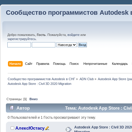
Сообщество программистов Autodesk 
Добро пожаловать,
Гость
. Пожалуйста,
войдите
или
зарегистрируйтесь
.
Начало
Сайт
Правила
Помощь
Поиск
 Непрочитанные 
Календарь
Сообщество программистов Autodesk в СНГ
»
ADN Club
»
Autodesk App Store (р
Autodesk App Store : Civil 3D 2020 Migration
Страницы: [
1
]
Вниз
Автор
Тема: Autodesk App Store : Civ
раз)
0 Пользователей и 1 Гость просматривают эту тему.
Autodesk App Store : Civil 3D 202
АлексЮстасу
Migration