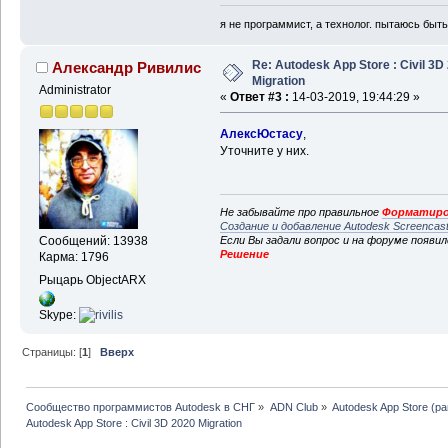
я не программист, а технолог. пытаюсь быт
Re: Autodesk App Store : Civil 3D
Александр Ривилис
Migration
Administrator
«
Ответ #3 :
14-03-2019, 19:44:29 »
АлексЮстасу
,
Уточните у них.
Не забывайте про правильное
Форматиро
Создание и добавление Autodesk Screencas
Если Вы задали вопрос и на форуме появи
Сообщений: 13938
Решение
Карма: 1796
Рыцарь ObjectARX
Skype:
Страницы: [
1
]
Вверх
Сообщество программистов Autodesk в СНГ
»
ADN Club
»
Autodesk App Store (р
Autodesk App Store : Civil 3D 2020 Migration