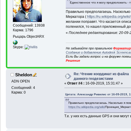
Единственное что я могу предположить - т
Правильно предполагаешь. Насколько 
Меркатора (
https://ru.wikipedia.org/w
желании поправят. Что касается описа
Сообщений: 13938
поленился, то нашел приложенный до
Карма: 1796
«
Последнее редактирование: 20-09-2
Рыцарь ObjectARX
Skype:
Не забывайте про правильное
Форматиро
Создание и добавление Autodesk Screenca
Если Вы задали вопрос и на форуме появ
Решение
Re: Чтение координат из файла
Sheldon
данного геодезистами
ADN OPEN
«
Ответ #4 :
16-09-2019, 15:31:47 »
Сообщений: 4
Карма: 0
Цитата: Александр Ривилис от 16-09-2019, 1
Правильно предполагаешь. Насколько я пом
https://ru.wikipedia.org/wiki/
Проекция_Меркато
Т.е. у них есть данные GPS и они могут