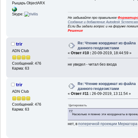
Рыцарь ObjectARX
Skype:
Не забывайте про правильное
Форматиро
Создание и добавление Autodesk Screencas
Если Вы задали вопрос и на форуме появи
Решение
Re: Чтение координат из файла
trir
данного геодезистами
ADN Club
«
Ответ #10 :
20-09-2019, 18:44:59 »
Сообщений: 476
не увидел - читал без входа
Карма: 63
Re: Чтение координат из файла
trir
данного геодезистами
ADN Club
«
Ответ #11 :
26-09-2019, 13:11:54 »
Сообщений: 476
Цитировать
Карма: 63
Насколько я помню эти координаты в прое
нет, в
поперечной проекции Меркатора