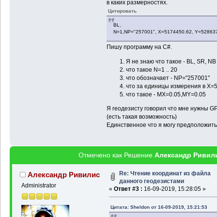
в каких размерностях.
Цитировать
BL,
N=1,NP="257001", X=5174450.62, Y=528637
Пишу программу на C#.
Я не знаю что такое - BL, SR, NB
что такое N=1 .. 20
что обозначает - NP="257001"
что за единицы измерения в X=
что такое - MX=0.05,MY=0.05
Я геодезисту говорил что мне нужны GP
(есть такая возможность)
Единственное что я могу предположить 
Отмечено как Решение
Александр Ривил
Re: Чтение координат из файла
Александр Ривилис
данного геодезистами
Administrator
«
Ответ #3 :
16-09-2019, 15:28:05 »
Цитата: Sheldon от 16-09-2019, 15:21:53