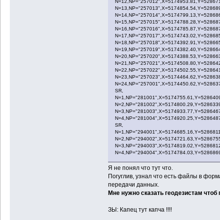
N=12,NP="257012",X=5174953.81,Y=528671
N=13,NP="257013",X=5174854.54,Y=528689
N=14,NP="257014",X=5174799.13,Y=528686
N=15,NP="257015",X=5174788.28,Y=528687
N=16,NP="257016",X=5174785.87,Y=528687
N=17,NP="257017",X=5174743.02,Y=528685
N=18,NP="257018",X=5174392.91,Y=528665
N=19,NP="257019",X=5174382.40,Y=528664
N=20,NP="257020",X=5174388.53,Y=528663
N=21,NP="257021",X=5174508.80,Y=528642
N=22,NP="257022",X=5174502.55,Y=528641
N=23,NP="257023",X=5174464.62,Y=528638
N=24,NP="257001",X=5174450.62,Y=52863
SR,
N=1,NP="281001",X=5174755.61,Y=5286409
N=2,NP="281002",X=5174800.29,Y=5286339
N=3,NP="281003",X=5174933.77,Y=5286467
N=4,NP="281004",X=5174920.25,Y=528648
SR,
N=1,NP="294001",X=5174685.16,Y=5286811
N=2,NP="294002",X=5174721.63,Y=5286755
N=3,NP="294003",X=5174819.02,Y=5286812
N=4,NP="294004",X=5174784.03,Y=528686
Я не понял что тут что.
Погуглив, узнал что есть файлы в форм
передачи данных.
Мне нужно сказать геодезистам чтоб
ЗЫ: Капец тут капча !!!!