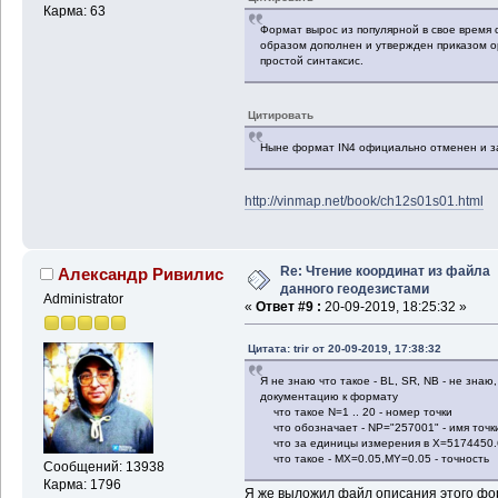
Карма: 63
Формат вырос из популярной в свое время
образом дополнен и утвержден приказом о
простой синтаксис.
Цитировать
Ныне формат IN4 официально отменен и 
http://vinmap.net/book/ch12s01s01.html
Re: Чтение координат из файла
Александр Ривилис
данного геодезистами
Administrator
«
Ответ #9 :
20-09-2019, 18:25:32 »
Цитата: trir от 20-09-2019, 17:38:32
Я не знаю что такое - BL, SR, NB - не зна
документацию к формату
что такое N=1 .. 20 - номер точки
что обозначает - NP="257001" - имя точк
что за единицы измерения в X=5174450.6
что такое - MX=0.05,MY=0.05 - точность
Сообщений: 13938
Карма: 1796
Я же выложил файл описания этого фо