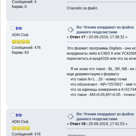
Сообщений: 4
Карма: 0
Спасибо за файл.
Re: Чтение координат из файла
trir
данного геодезистами
ADN Club
«
Ответ #7 :
20-09-2019, 17:38:32 »
Сообщений: 476
Это формат программы Digitals - она и
Карма: 63
координаты либо в СК63 X или УСК2000
пересчитать в epsg4326 или что за хочеш
Я не знаю что такое - BL, SR, NB - не
ищи документацию к формату
что такое N=1 .. 20 - номер точки
что обозначает - NP="257001" - имя т
что за единицы измерения в X=517445
что такое - MX=0.05,MY=0.05 - точнос
Re: Чтение координат из файла
trir
данного геодезистами
ADN Club
«
Ответ #8 :
20-09-2019, 17:41:53 »
Сообщений: 476
Цитировать