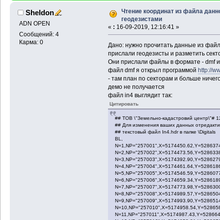
Чтение координат из файла данн
Sheldon
геодезистами
ADN OPEN
«
:
16-09-2019, 12:16:41 »
Сообщений: 4
Карма: 0
Дано: нужно прочитать данные из файл
прислали геодезисты и разметить секто
Они прислали файлы в формате - dmf и
файл dmf я открыл программой
http://
- там план по секторам и больше ничего
демо не получается
файл in4 выглядит так:
Цитировать
## ТОВ \"Земельно-кадастровий центр\"# 1
## Для изменения ваших данных отредакт
## текстовый файл In4.hdr в папке \Digitals
BL,
N=1,NP="257001",X=5174450.62,Y=5286374
N=2,NP="257002",X=5174473.56,Y=5286338
N=3,NP="257003",X=5174392.90,Y=5286279
N=4,NP="257004",X=5174461.64,Y=5286186
N=5,NP="257005",X=5174546.59,Y=5286077
N=6,NP="257006",X=5174659.34,Y=5286189
N=7,NP="257007",X=5174773.98,Y=5286300
N=8,NP="257008",X=5174989.57,Y=5286504
N=9,NP="257009",X=5174993.90,Y=5286514
N=10,NP="257010",X=5174958.54,Y=528658
N=11,NP="257011",X=5174987.43,Y=528664