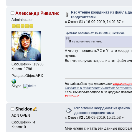
Re: Чтение координат из файла д
Александр Ривилис
геодезистами
Administrator
«
Ответ #1 :
16-09-2019, 14:01:37 »
Цитата: Sheldon от 16-09-2019, 12:16:41
Я не понял что тут что.
А что тут понимать? X и Y - это коорд
нужно.
Вот что получается, если этот файл и
Сообщений: 13938
Карма: 1796
Рыцарь ObjectARX
Не забывайте про правильное
Форматиро
Skype:
Создание и добавление Autodesk Screencas
Если Вы задали вопрос и на форуме появи
Решение
Re: Чтение координат из файла
Sheldon
данного геодезистами
ADN OPEN
«
Ответ #2 :
16-09-2019, 15:21:53 »
Сообщений: 4
Карма: 0
Мне нужно считать эти данные програм