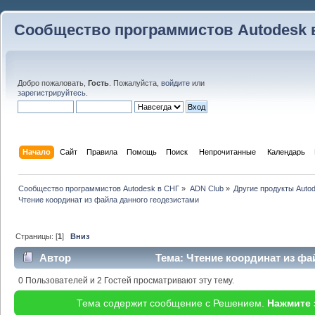
Сообщество программистов Autodesk 
Добро пожаловать,
Гость
. Пожалуйста,
войдите
или
зарегистрируйтесь
.
Начало
Сайт
Правила
Помощь
Поиск
 Непрочитанные 
Календарь
Сообщество программистов Autodesk в СНГ
»
ADN Club
»
Другие продукты Auto
Чтение координат из файла данного геодезистами
Страницы: [
1
]
Вниз
Автор
Тема: Чтение координат из фа
61045 раз)
0 Пользователей и 2 Гостей просматривают эту тему.
Тема содержит сообщение с Решением.
Нажмите 