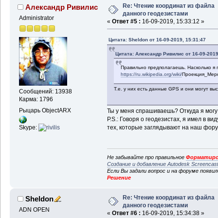
Re: Чтение координат из файла
Александр Ривилис
данного геодезистами
Administrator
«
Ответ #5 :
16-09-2019, 15:33:12 »
Цитата: Sheldon от 16-09-2019, 15:31:47
Цитата: Александр Ривилис от 16-09-2019
Правильно предполагаешь. Насколько я 
https://ru.wikipedia.org/wiki/
Проекция_Мерк
Т.е. у них есть данные GPS и они могут вы
Сообщений: 13938
Карма: 1796
Рыцарь ObjectARX
Ты у меня спрашиваешь? Откуда я могу 
P.S.: Говоря о геодезистах, я имел в ви
тех, которые заглядывают на наш фору
Skype:
Не забывайте про правильное
Форматиро
Создание и добавление Autodesk Screencas
Если Вы задали вопрос и на форуме появи
Решение
Re: Чтение координат из файла
Sheldon
данного геодезистами
ADN OPEN
«
Ответ #6 :
16-09-2019, 15:34:38 »