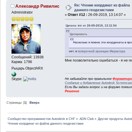
Re: Чтение координат из файла
Александр Ривилис
данного геодезистами
Administrator
«
Ответ #12 :
26-09-2019, 13:14:07 »
Цитата: trir от 26-09-2019, 13:11:54
Цитировать
Насколько я помню эти координаты в пр
нет, в
поперечной проекции Меркатора
Сообщений: 13938
Мне позволительно ошибаться - я не г
Карма: 1796
Рыцарь ObjectARX
Не забывайте про правильное
Форматиро
Skype:
Создание и добавление Autodesk Screencas
Если Вы задали вопрос и на форуме появи
Решение
Страницы: [
1
]
Вверх
Сообщество программистов Autodesk в СНГ
»
ADN Club
»
Другие продукты Auto
Чтение координат из файла данного геодезистами