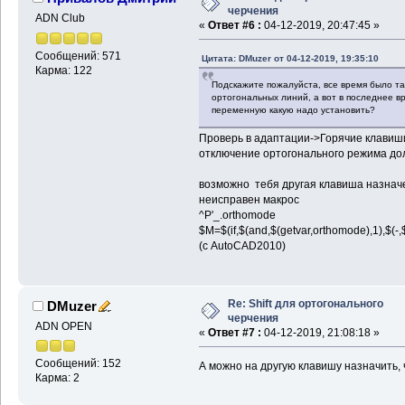
черчения
ADN Club
«
Ответ #6 :
04-12-2019, 20:47:45 »
Сообщений: 571
Цитата: DMuzer от 04-12-2019, 19:35:10
Карма: 122
Подскажите пожалуйста, все время было так
ортогональных линий, а вот в последнее в
переменную какую надо установить?
Проверь в адаптации->Горячие клави
отключение ортогонального режима до
возможно тебя другая клавиша назначе
неисправен макрос
^P'_.orthomode
$M=$(if,$(and,$(getvar,orthomode),1),$(-,
(с AutoCAD2010)
Re: Shift для ортогонального
DMuzer
черчения
ADN OPEN
«
Ответ #7 :
04-12-2019, 21:08:18 »
Сообщений: 152
А можно на другую клавишу назначить, ч
Карма: 2