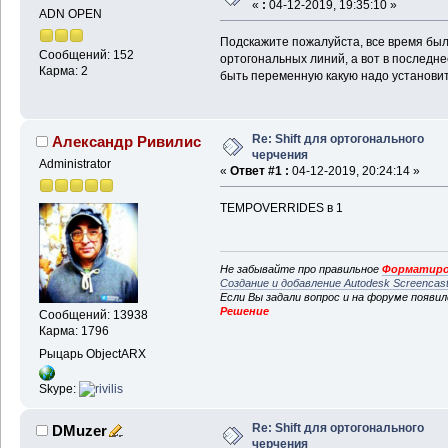
«
:
04-12-2019, 19:35:10 »
ADN OPEN
Подскажите пожалуйста, все время было
Сообщений: 152
ортогональных линий, а вот в последне
Карма: 2
быть переменную какую надо установи
Re: Shift для ортогонального
Александр Ривилис
черчения
Administrator
«
Ответ #1 :
04-12-2019, 20:24:14 »
TEMPOVERRIDES в 1
Не забывайте про правильное
Форматиро
Создание и добавление Autodesk Screencas
Если Вы задали вопрос и на форуме появи
Решение
Сообщений: 13938
Карма: 1796
Рыцарь ObjectARX
Skype:
Re: Shift для ортогонального
DMuzer
черчения