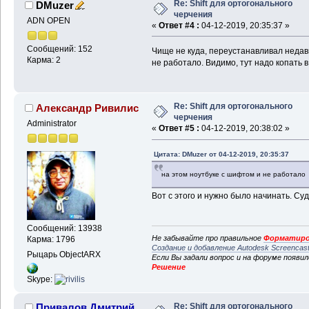
Re: Shift для ортогонального
DMuzer
черчения
ADN OPEN
«
Ответ #4 :
04-12-2019, 20:35:37 »
Сообщений: 152
Чище не куда, переустанавливал недавн
Карма: 2
не работало. Видимо, тут надо копать 
Re: Shift для ортогонального
Александр Ривилис
черчения
Administrator
«
Ответ #5 :
04-12-2019, 20:38:02 »
Цитата: DMuzer от 04-12-2019, 20:35:37
на этом ноутбуке с шифтом и не работало
Вот с этого и нужно было начинать. Суд
Сообщений: 13938
Не забывайте про правильное
Форматиро
Карма: 1796
Создание и добавление Autodesk Screencas
Рыцарь ObjectARX
Если Вы задали вопрос и на форуме появи
Решение
Skype:
Re: Shift для ортогонального
Привалов Дмитрий