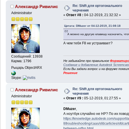
Re: Shift для ортогонального
Александр Ривилис
черчения
Administrator
«
Ответ #8 :
04-12-2019, 21:32:32 »
Цитата: DMuzer от 04-12-2019, 21:08:18
А можно на другую клавишу назначить, чтоб
А чем тебя F8 не устраивает?
Сообщений: 13938
Не забывайте про правильное
Форматиро
Карма: 1796
Создание и добавление Autodesk Screencas
Рыцарь ObjectARX
Если Вы задали вопрос и на форуме появи
Решение
Skype:
Re: Shift для ортогонального
Александр Ривилис
черчения
Administrator
«
Ответ #9 :
05-12-2019, 01:27:55 »
DMuzer
,
А ноутбук случайно не HP? По их поводу
https://knowledge.autodesk.com/support/
lt/troubleshooting/caas/sfdcarticles/sfdcar
between-ortho.html