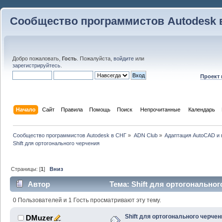
Сообщество программистов Autodesk 
Добро пожаловать,
Гость
. Пожалуйста,
войдите
или
зарегистрируйтесь
.
Проект
Начало
Сайт
Правила
Помощь
Поиск
 Непрочитанные 
Календарь
Сообщество программистов Autodesk в СНГ
»
ADN Club
»
Адаптация AutoCAD и
Shift для ортогонального черчения
Страницы: [
1
]
Вниз
Автор
Тема: Shift для ортогональног
0 Пользователей и 1 Гость просматривают эту тему.
Shift для ортогонального черчен
DMuzer