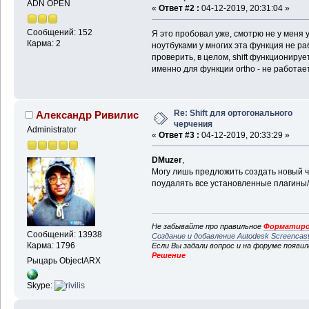
ADN OPEN
«
Ответ #2 :
04-12-2019, 20:31:04 »
Сообщений: 152
Я это пробовал уже, смотрю не у меня у
Карма: 2
ноутбуками у многих эта функция не раб
проверить, в целом, shift функционирует
именно для функции ortho - не работает.
Re: Shift для ортогонального
Александр Ривилис
черчения
Administrator
«
Ответ #3 :
04-12-2019, 20:33:29 »
DMuzer
,
Могу лишь предложить создать новый ч
поудалять все установленные плагины
Не забывайте про правильное
Форматиро
Сообщений: 13938
Создание и добавление Autodesk Screencas
Карма: 1796
Если Вы задали вопрос и на форуме появи
Решение
Рыцарь ObjectARX
Skype: