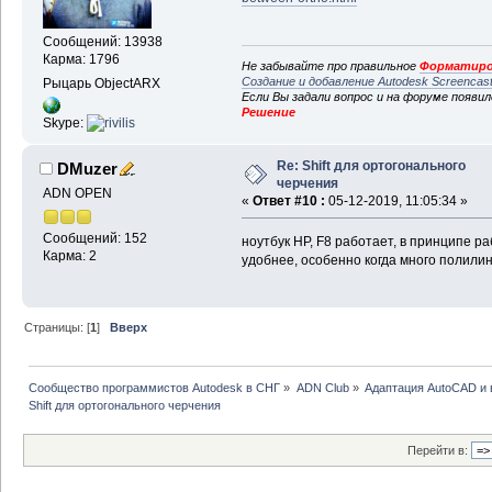
Сообщений: 13938
Карма: 1796
Не забывайте про правильное
Форматиро
Создание и добавление Autodesk Screencas
Рыцарь ObjectARX
Если Вы задали вопрос и на форуме появи
Решение
Skype:
Re: Shift для ортогонального
DMuzer
черчения
ADN OPEN
«
Ответ #10 :
05-12-2019, 11:05:34 »
Сообщений: 152
ноутбук HP, F8 работает, в принципе ра
Карма: 2
удобнее, особенно когда много полилин
Страницы: [
1
]
Вверх
Сообщество программистов Autodesk в СНГ
»
ADN Club
»
Адаптация AutoCAD и
Shift для ортогонального черчения
Перейти в: