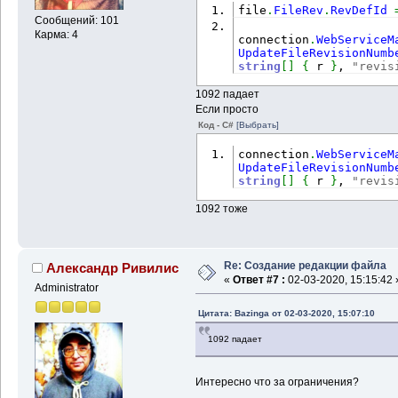
file
.
FileRev
.
RevDefId
Сообщений: 101
Карма: 4
connection
.
WebServiceM
UpdateFileRevisionNumb
string
[
]
{
 r 
}
, 
"revis
1092 падает
Если просто
Код - C#
[Выбрать]
connection
.
WebServiceM
UpdateFileRevisionNumb
string
[
]
{
 r 
}
, 
"revis
1092 тоже
Re: Создание редакции файла
Александр Ривилис
«
Ответ #7 :
02-03-2020, 15:15:42 
Administrator
Цитата: Bazinga от 02-03-2020, 15:07:10
1092 падает
Интересно что за ограничения?