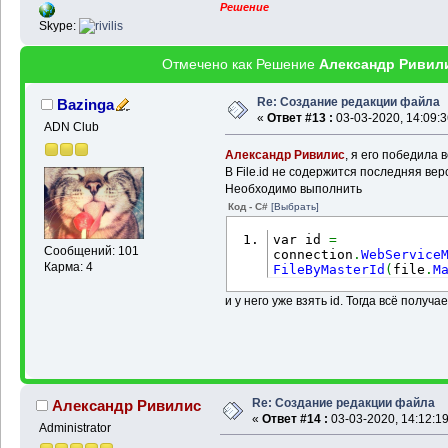
Решение
Skype:
Отмечено как Решение
Александр Ривил
Re: Создание редакции файла
Bazinga
«
Ответ #13 :
03-03-2020, 14:09:3
ADN Club
Александр Ривилис
, я его победила 
В File.id не содержится последняя ве
Необходимо выполнить
Код - C#
[Выбрать]
var id 
=
Сообщений: 101
connection
.
WebService
Карма: 4
FileByMasterId
(
file
.
M
и у него уже взять id. Тогда всё получа
Re: Создание редакции файла
Александр Ривилис
«
Ответ #14 :
03-03-2020, 14:12:19
Administrator