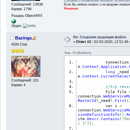
Создание и добавление Autodesk Screencas
Сообщений: 13938
Если Вы задали вопрос и на форуме появи
Решение
Карма: 1796
Рыцарь ObjectARX
Skype:
Re: Создание редакции файла
Bazinga
«
Ответ #2 :
02-03-2020, 12:51:49 
ADN Club
Код - C#
[Выбрать]
            Connection
e
.
Context
.
Application
.
long
 _need
e
.
Context
.
CurrentSelec
Сообщений: 101
Карма: 4
//try revi
            File file 
connection
.
WebServiceM
MasterId
(
_need
)
.
First
(
            var s 
=
connection
.
WebServiceM
sionDefinitionInfo
(
)
.
R
itm
.
Descr
.
Contains
(
"По
с 1"
)
)
;