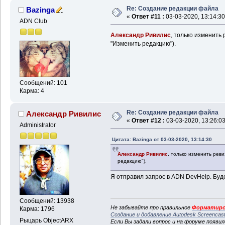
Re: Создание редакции файла
Bazinga
«
Ответ #11 :
03-03-2020, 13:14:30
ADN Club
Александр Ривилис
, только изменить 
"Изменить редакцию").
Сообщений: 101
Карма: 4
Re: Создание редакции файла
Александр Ривилис
«
Ответ #12 :
03-03-2020, 13:26:03
Administrator
Цитата: Bazinga от 03-03-2020, 13:14:30
Александр Ривилис
, только изменить реви
редакцию").
Я отправил запрос в ADN DevHelp. Буд
Сообщений: 13938
Не забывайте про правильное
Форматиро
Карма: 1796
Создание и добавление Autodesk Screencas
Рыцарь ObjectARX
Если Вы задали вопрос и на форуме появи