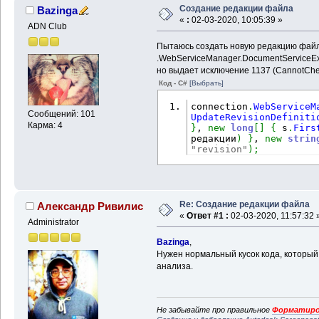
Создание редакции файла
Bazinga
«
:
02-03-2020, 10:05:39 »
ADN Club
Пытаюсь создать новую редакцию файл
.WebServiceManager.DocumentServiceEx
но выдает исключение 1137 (CannotChec
Код - C#
[Выбрать]
connection
.
WebServiceM
Сообщений: 101
UpdateRevisionDefiniti
Карма: 4
}
, 
new
long
[
]
{
 s
.
Firs
редакции
)
}
, 
new
strin
"revision"
)
;
Re: Создание редакции файла
Александр Ривилис
«
Ответ #1 :
02-03-2020, 11:57:32 
Administrator
Bazinga
,
Нужен нормальный кусок кода, который
анализа.
Не забывайте про правильное
Форматиро