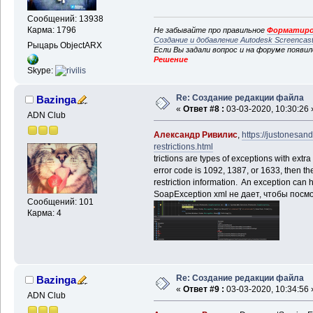
Сообщений: 13938
Карма: 1796
Не забывайте про правильное
Форматиро
Создание и добавление Autodesk Screencas
Рыцарь ObjectARX
Если Вы задали вопрос и на форуме появи
Решение
Skype:
Re: Создание редакции файла
Bazinga
«
Ответ #8 :
03-03-2020, 10:30:26 
ADN Club
Александр Ривилис
,
https://justonesan
restrictions.html
trictions are types of exceptions with extr
error code is 1092, 1387, or 1633, then the
restriction information. An exception can 
SoapException xml не дает, чтобы посм
Сообщений: 101
Карма: 4
Re: Создание редакции файла
Bazinga
«
Ответ #9 :
03-03-2020, 10:34:56 
ADN Club