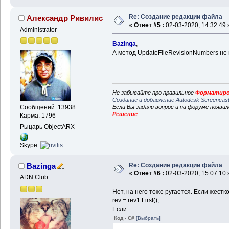
Re: Создание редакции файла
Александр Ривилис
«
Ответ #5 :
02-03-2020, 14:32:49 
Administrator
Bazinga
,
А метод UpdateFileRevisionNumbers н
Не забывайте про правильное
Форматиро
Создание и добавление Autodesk Screencas
Сообщений: 13938
Если Вы задали вопрос и на форуме появи
Решение
Карма: 1796
Рыцарь ObjectARX
Skype:
Re: Создание редакции файла
Bazinga
«
Ответ #6 :
02-03-2020, 15:07:10 
ADN Club
Нет, на него тоже ругается. Если жестко
rev = rev1.First();
Если
Код - C#
[Выбрать]