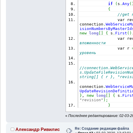
if
(
s
.
Any
(
{
//get 
                var re
connection
.
WebServiceM
isionNumbersByMasterId
new
long
[
]
{
 s
.
First
(
)
                var re
вложенности
                var r 
уровень
//connection.WebServic
s.UpdateFileRevisionNu
string[] { r }, "revis
connection
.
WebServiceM
UpdateRevisionDefiniti
}
, 
new
long
[
]
{
 s
.
Firs
"revision"
)
;
}
«
Последнее редактирование: 02-03-20
Re: Создание редакции файла
Александр Ривилис