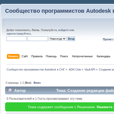
Сообщество программистов Autodesk 
Добро пожаловать,
Гость
. Пожалуйста,
войдите
или
зарегистрируйтесь
.
Проект
Начало
Сайт
Правила
Помощь
Поиск
 Непрочитанные 
Календарь
Сообщество программистов Autodesk в СНГ
»
ADN Club
»
Vault API
»
Создание р
Страницы:
1
2
[
Все
]
Вниз
Автор
Тема: Создание редакции файл
0 Пользователей и 1 Гость просматривают эту тему.
Тема содержит сообщение с Решением.
Нажмите 