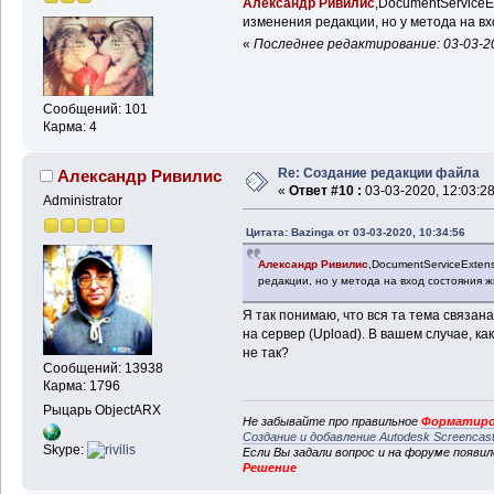
Александр Ривилис
,DocumentServiceEx
изменения редакции, но у метода на в
«
Последнее редактирование: 03-03-20
Сообщений: 101
Карма: 4
Re: Создание редакции файла
Александр Ривилис
«
Ответ #10 :
03-03-2020, 12:03:28
Administrator
Цитата: Bazinga от 03-03-2020, 10:34:56
Александр Ривилис
,DocumentServiceExtensi
редакции, но у метода на вход состояния 
Я так понимаю, что вся та тема связан
на сервер (Upload). В вашем случае, ка
не так?
Сообщений: 13938
Карма: 1796
Рыцарь ObjectARX
Не забывайте про правильное
Форматиро
Создание и добавление Autodesk Screencas
Skype:
Если Вы задали вопрос и на форуме появи
Решение