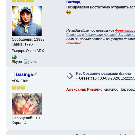
Bazinga
,
Поздравляю! Достаточно отправить во
Не забывайте про правильное
Форматиро
Создание и добавление Autodesk Screencas
Если Вы задали вопрос и на форуме появи
Сообщений: 13938
Решение
Карма: 1796
Рыцарь ObjectARX
Skype:
Re: Создание редакции файла
Bazinga
«
Ответ #15 :
03-03-2020, 15:22:55
ADN Club
Александр Ривилис
, спасибо! Так все
Сообщений: 101
Карма: 4