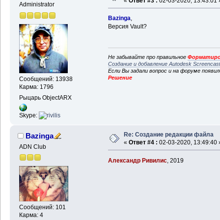
«
Ответ #3 :
02-03-2020, 13:43:01 
Administrator
Bazinga
,
Версия Vault?
Не забывайте про правильное
Форматиро
Создание и добавление Autodesk Screencas
Если Вы задали вопрос и на форуме появи
Решение
Сообщений: 13938
Карма: 1796
Рыцарь ObjectARX
Skype:
Re: Создание редакции файла
Bazinga
«
Ответ #4 :
02-03-2020, 13:49:40 
ADN Club
Александр Ривилис
, 2019
Сообщений: 101
Карма: 4