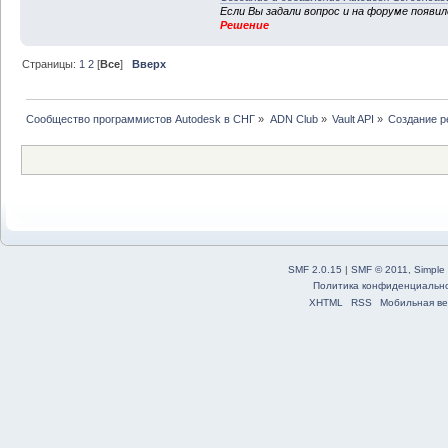
Если Вы задали вопрос и на форуме появи
Решение
Страницы:
1
2
[
Все
]
Вверх
Сообщество программистов Autodesk в СНГ
»
ADN Club
»
Vault API
»
Создание р
SMF 2.0.15
|
SMF © 2011
,
Simple
Политика конфиденциальн
XHTML
RSS
Мобильная ве