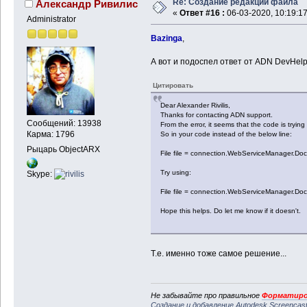
Re: Создание редакции файла
Александр Ривилис
«
Ответ #16 :
06-03-2020, 10:19:17
Administrator
Bazinga
,
А вот и подоспел ответ от ADN DevHelp
Цитировать
Dear Alexander Rivilis,
Thanks for contacting ADN support.
Сообщений: 13938
From the error, it seems that the code is trying 
Карма: 1796
So in your code instead of the below line:
Рыцарь ObjectARX
File file = connection.WebServiceManager.Doc
Try using:
Skype:
File file = connection.WebServiceManager.Do
Hope this helps. Do let me know if it doesn't.
Т.е. именно тоже самое решение...
Не забывайте про правильное
Форматиро
Создание и добавление Autodesk Screencas