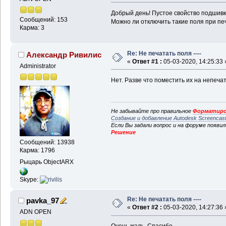
Добрый день! Пустое свойство подшивки
Сообщений: 153
Можно ли отключить такие поля при пе
Карма: 3
Re: Не печатать поля ----
Александр Ривилис
«
Ответ #1 :
05-03-2020, 14:25:33 
Administrator
Нет. Разве что поместить их на непеча
Не забывайте про правильное
Форматиро
Создание и добавление Autodesk Screencas
Если Вы задали вопрос и на форуме появи
Решение
Сообщений: 13938
Карма: 1796
Рыцарь ObjectARX
Skype:
Re: Не печатать поля ----
pavka_97
«
Ответ #2 :
05-03-2020, 14:27:36 
ADN OPEN