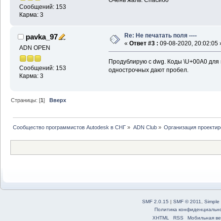
Очень жаль. Спасибо
Сообщений: 153
Карма: 3
Re: Не печатать поля ----
pavka_97
«
Ответ #3 :
09-08-2020, 20:02:05 
ADN OPEN
Продублирую с dwg. Коды \U+00A0 для 
Сообщений: 153
однострочных дают пробел.
Карма: 3
Страницы: [
1
]
Вверх
Сообщество программистов Autodesk в СНГ
»
ADN Club
»
Организация проекти
SMF 2.0.15
|
SMF © 2011
,
Simple
Политика конфиденциальн
XHTML
RSS
Мобильная ве