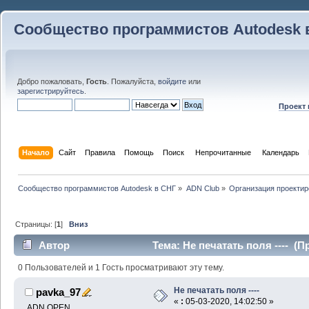
Сообщество программистов Autodesk 
Добро пожаловать,
Гость
. Пожалуйста,
войдите
или
зарегистрируйтесь
.
Проект
Начало
Сайт
Правила
Помощь
Поиск
 Непрочитанные 
Календарь
Сообщество программистов Autodesk в СНГ
»
ADN Club
»
Организация проекти
Страницы: [
1
]
Вниз
Автор
Тема: Не печатать поля ---- (П
0 Пользователей и 1 Гость просматривают эту тему.
Не печатать поля ----
pavka_97
«
:
05-03-2020, 14:02:50 »
ADN OPEN