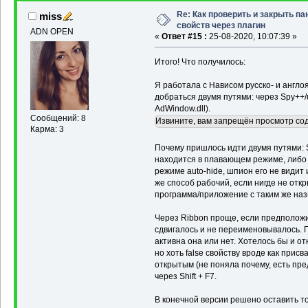
Re: Как проверить и закрыть па
miss
свойств через плагин
ADN OPEN
«
Ответ #15 :
25-08-2020, 10:07:39 »
Итого! Что получилось:
Я работала с Нависом русско- и англо
добраться двумя путями: через Spy++/u
AdWindow.dll).
Сообщений: 8
Извините, вам запрещён просмотр со
Карма: 3
Почему пришлось идти двумя путями: 
находится в плавающем режиме, либо з
режиме auto-hide, шпион его не видит
же способ рабочий, если нигде не отк
программа/приложение с таким же наз
Через Ribbon проще, если предположит
сдвигалось и не переименовывалось. 
активна она или нет. Хотелось бы и отк
но хоть false свойству вроде как присв
открытым (не поняла почему, есть пр
через Shift + F7.
В конечной версии решено оставить то