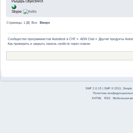
Рыцарь ObjectARX
Skype:
Страницы:
1
[
2
]
Все
Вверх
Сообщество программистов Autodesk в СНГ
»
ADN Club
»
Другие продукты Auto
Как проверить и закрыть панель свойств через плагин
SMF 2.0.15
|
SMF © 2011
,
Simple
Политика конфиденциальн
XHTML
RSS
Мобильная ве