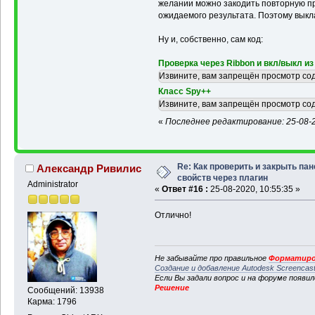
желании можно закодить повторную про
ожидаемого результата. Поэтому выкла
Ну и, собственно, сам код:
Проверка через Ribbon и вкл/выкл из
Извините, вам запрещён просмотр со
Класс Spy++
Извините, вам запрещён просмотр со
«
Последнее редактирование: 25-08-20
Re: Как проверить и закрыть па
Александр Ривилис
свойств через плагин
Administrator
«
Ответ #16 :
25-08-2020, 10:55:35 »
Отлично!
Не забывайте про правильное
Форматиро
Создание и добавление Autodesk Screencas
Если Вы задали вопрос и на форуме появи
Решение
Сообщений: 13938
Карма: 1796