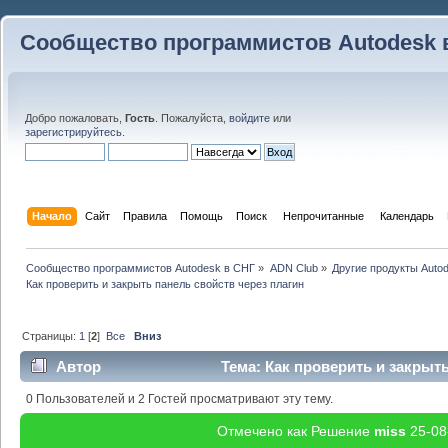
Сообщество программистов Autodesk 
Добро пожаловать,
Гость
. Пожалуйста,
войдите
или
зарегистрируйтесь
.
Начало
Сайт
Правила
Помощь
Поиск
 Непрочитанные 
Календарь
Сообщество программистов Autodesk в СНГ
»
ADN Club
»
Другие продукты Auto
Как проверить и закрыть панель свойств через плагин
Страницы:
1
[
2
]
Все
Вниз
Автор
Тема: Как проверить и закрыть
(Прочитано 63950 раз)
0 Пользователей и 2 Гостей просматривают эту тему.
Отмечено как Решение
miss
25-08