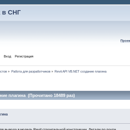
 в СНГ
Проек
Вход
Регистрация
истов
»
Работа для разработчиков
»
Revit API VB.NET создание плагина
ание плагина (Прочитано 18489 раз)
агина
ля вывода в модель Revit строительной конструкции. Детали по почте.