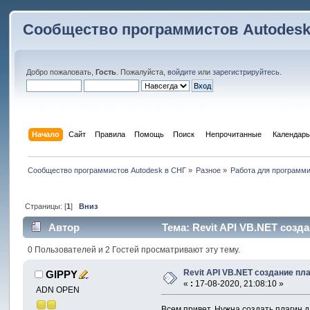
Сообщество программистов Autodesk
Добро пожаловать,
Гость
. Пожалуйста,
войдите
или
зарегистрируйтесь
.
Начало
Сайт
Правила
Помощь
Поиск
 Непрочитанные 
Календарь
Сообщество программистов Autodesk в СНГ
»
Разное
»
Работа для программ
Страницы: [
1
]
Вниз
Автор
Тема: Revit API VB.NET созд
0 Пользователей и 2 Гостей просматривают эту тему.
Revit API VB.NET создание пл
GIPPY
«
:
17-08-2020, 21:08:10 »
ADN OPEN
Всем привет. Нужна создать плагин д