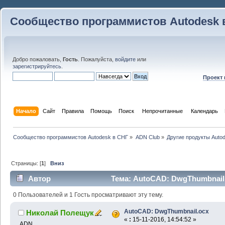
Сообщество программистов Autodesk 
Добро пожаловать,
Гость
. Пожалуйста,
войдите
или
зарегистрируйтесь
.
Проект
Начало
Сайт
Правила
Помощь
Поиск
 Непрочитанные 
Календарь
Сообщество программистов Autodesk в СНГ
»
ADN Club
»
Другие продукты Auto
Страницы: [
1
]
Вниз
Автор
Тема: AutoCAD: DwgThumbnail.
0 Пользователей и 1 Гость просматривают эту тему.
AutoCAD: DwgThumbnail.ocx
Николай Полещук
«
:
15-11-2016, 14:54:52 »
ADN