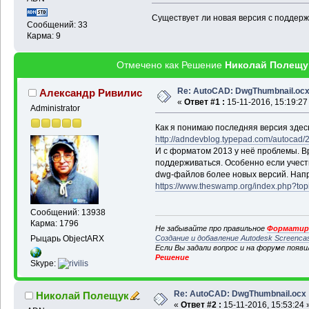
Существует ли новая версия с поддер
Сообщений: 33
Карма: 9
Отмечено как Решение
Николай Полещу
Re: AutoCAD: DwgThumbnail.oc
Александр Ривилис
«
Ответ #1 :
15-11-2016, 15:19:27
Administrator
Как я понимаю последняя версия здес
http://adndevblog.typepad.com/autocad/20
И с форматом 2013 у неё проблемы. Вр
поддерживаться. Особенно если учесть
dwg-файлов более новых версий. Напр
https://www.theswamp.org/index.php?to
Сообщений: 13938
Карма: 1796
Не забывайте про правильное
Форматиро
Создание и добавление Autodesk Screenca
Рыцарь ObjectARX
Если Вы задали вопрос и на форуме появ
Решение
Skype:
Re: AutoCAD: DwgThumbnail.ocx
Николай Полещук
«
Ответ #2 :
15-11-2016, 15:53:24 