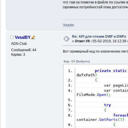
что там за пометки в файле по ссылке в п
скромных потребностей пока достаточно
Youtube
Re: API для чтения DWF и DWFx
VetalBY
«
Ответ #9 :
05-02-2019, 16:12:39 
ADN Club
Сообщений: 44
Вот примерный код по извлечению листо
Карма: 3
Код - C#
[Выбрать]
private
static
dwfxPath
)
{
            var pageLi
            var contai
FileMode
.
Open
)
;
try
{
foreac
container
.
GetParts
(
)
)
{