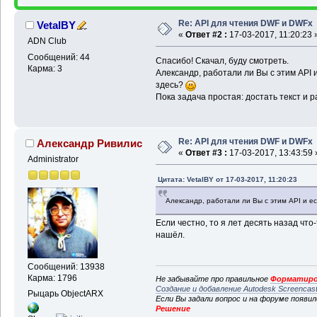
Re: API для чтения DWF и DWFx
VetalBY
«
Ответ #2 :
17-03-2017, 11:20:23 
ADN Club
Сообщений: 44
Спасибо! Скачал, буду смотреть.
Карма: 3
Александр, работали ли Вы с этим API 
здесь?
Пока задача простая: достать текст и р
Re: API для чтения DWF и DWFx
Александр Ривилис
«
Ответ #3 :
17-03-2017, 13:43:59 
Administrator
Цитата: VetalBY от 17-03-2017, 11:20:23
Александр, работали ли Вы с этим API и е
Если честно, то я лет десять назад что
нашёл.
Сообщений: 13938
Карма: 1796
Не забывайте про правильное
Форматиро
Создание и добавление Autodesk Screencas
Рыцарь ObjectARX
Если Вы задали вопрос и на форуме появи
Решение