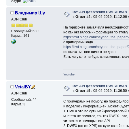
Skype:
Re: API для чтения DWF и DWFx
Владимир Шу
«
Ответ #4 :
05-02-2019, 11:12:06 
ADN Club
На горизонте замаячила необходимость
Сообщений: 630
но как оказалось информации по этому 
Карма: 161
https://dwf.blogs.com/beyond_the_paper/2
с примерами кода
https://dwf.blogs.com/beyond_the_paper
но скачать с нее ничего не дают.
Есть ли у кого ни будь возможность ск
Youtube
Re: API для чтения DWF и DWFx
VetalBY
«
Ответ #5 :
05-02-2019, 11:36:50 
ADN Club
Сообщений: 44
С примерами не помогу, но приходилось 
Карма: 3
и поделюсь информацией, может будет
1. DWFX это по сути майкрософтоский X
мне это не помогло, так как DWFX - это
читается с помощью его API
2. DWFX (он же XPS) по сути своей ест