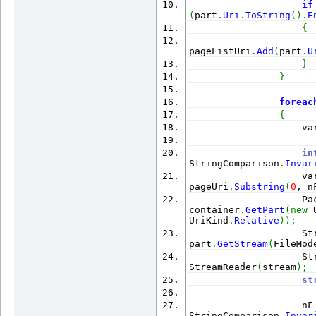
if
(
part
.
Uri
.
ToString
(
)
.
E
{
pageListUri
.
Add
(
part
.
U
}
}
foreac
{
                    va
in
StringComparison
.
Invar
                    va
pageUri
.
Substring
(
0
, n
                    Pa
container
.
GetPart
(
new
 
UriKind
.
Relative
)
)
;
                    St
part
.
GetStream
(
FileMod
                    St
StreamReader
(
stream
)
;
st
                    nF
StringComparison
.
Invar