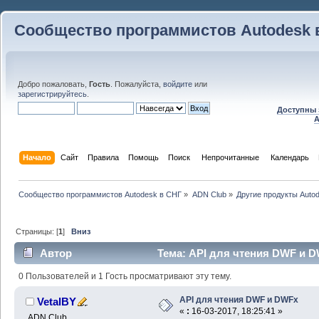
Сообщество программистов Autodesk 
Добро пожаловать,
Гость
. Пожалуйста,
войдите
или
зарегистрируйтесь
.
Доступны 
A
Начало
Сайт
Правила
Помощь
Поиск
 Непрочитанные 
Календарь
Сообщество программистов Autodesk в СНГ
»
ADN Club
»
Другие продукты Auto
Страницы: [
1
]
Вниз
Автор
Тема: API для чтения DWF и D
0 Пользователей и 1 Гость просматривают эту тему.
API для чтения DWF и DWFx
VetalBY
«
:
16-03-2017, 18:25:41 »
ADN Club