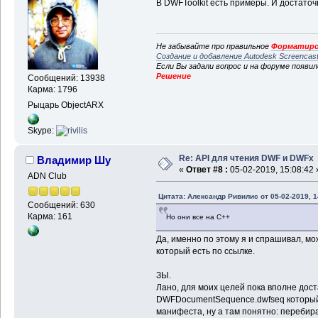
В DWFToolkit есть примеры. И достаточн
Не забывайте про правильное
Форматиро
Создание и добавление Autodesk Screencas
Если Вы задали вопрос и на форуме появи
Решение
Сообщений: 13938
Карма: 1796
Рыцарь ObjectARX
Skype:
Re: API для чтения DWF и DWFx
Владимир Шу
«
Ответ #8 :
05-02-2019, 15:08:42 
ADN Club
Цитата: Александр Ривилис от 05-02-2019, 1
Сообщений: 630
Карма: 161
Но они все на С++
Да, именно по этому я и спрашивал, мож
который есть по ссылке.
ЗЫ.
Лано, для моих целей пока вполне дос
DWFDocumentSequence.dwfseq который 
манифеста, ну а там понятно: перебира