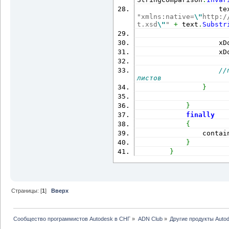
                    te
"xmlns:native=
\"
http:/
t.xsd
\"
"
+
 text
.
Substr
                    xD
                    xD
//
листов
}
}
finally
{
                contai
}
}
Страницы: [
1
]
Вверх
Сообщество программистов Autodesk в СНГ
»
ADN Club
»
Другие продукты Auto