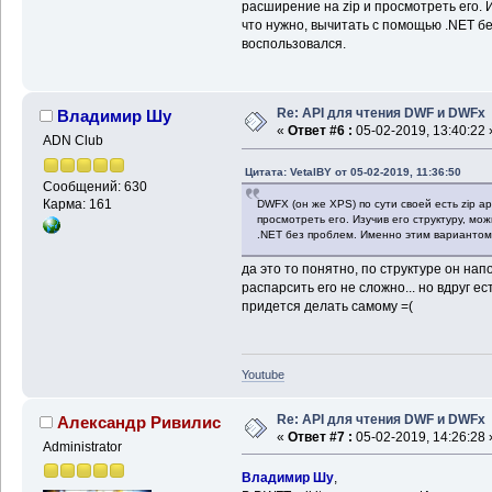
расширение на zip и просмотреть его. И
что нужно, вычитать с помощью .NET б
воспользовался.
Re: API для чтения DWF и DWFx
Владимир Шу
«
Ответ #6 :
05-02-2019, 13:40:22 
ADN Club
Цитата: VetalBY от 05-02-2019, 11:36:50
Сообщений: 630
Карма: 161
DWFX (он же XPS) по сути своей есть zip а
просмотреть его. Изучив его структуру, мо
.NET без проблем. Именно этим вариантом 
да это то понятно, по структуре он на
распарсить его не сложно... но вдруг ес
придется делать самому =(
Youtube
Re: API для чтения DWF и DWFx
Александр Ривилис
«
Ответ #7 :
05-02-2019, 14:26:28 
Administrator
Владимир Шу
,