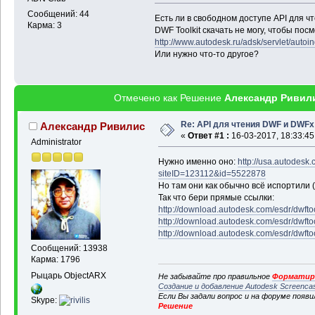
Сообщений: 44
Есть ли в свободном доступе API для 
Карма: 3
DWF Toolkit скачать не могу, чтобы пос
http://www.autodesk.ru/adsk/servlet/aut
Или нужно что-то другое?
Отмечено как Решение
Александр Ривил
Re: API для чтения DWF и DWFx
Александр Ривилис
«
Ответ #1 :
16-03-2017, 18:33:45
Administrator
Нужно именно оно:
http://usa.autodesk.
siteID=123112&id=5522878
Но там они как обычно всё испортили 
Так что бери прямые ссылки:
http://download.autodesk.com/esdr/dwftoo
http://download.autodesk.com/esdr/dwftoo
http://download.autodesk.com/esdr/dwftoo
Сообщений: 13938
Карма: 1796
Рыцарь ObjectARX
Не забывайте про правильное
Форматиро
Создание и добавление Autodesk Screenca
Если Вы задали вопрос и на форуме появ
Skype:
Решение