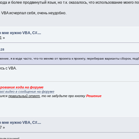
ода и более продвинутый язык, но т.к. оказалось, что использование моего по
ор VBA исчерпал себя, очень неудобно.
 мне нужно VBA, C#....
1 »
:28
жение, я в коде часто, что-то меняю от проекта к проекту, перебираю варианты сборок, п
есь с VBA.
рование кода на форуме
ast видео в сообщение на форуме
вился
правильный ответ
, то не забудьте про кнопку
Решение
 мне нужно VBA, C#....
7 »
нсультацию!