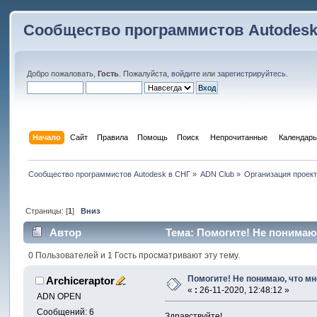
Сообщество программистов Autodesk
Добро пожаловать,
Гость
. Пожалуйста,
войдите
или
зарегистрируйтесь
.
Начало
Сайт
Правила
Помощь
Поиск
 Непрочитанные 
Календарь
Сообщество программистов Autodesk в СНГ
»
ADN Club
»
Организация проек
Страницы: [
1
]
Вниз
Автор
Тема: Помогите! Не понимаю, 
0 Пользователей и 1 Гость просматривают эту тему.
Помогите! Не понимаю, что мне
Archiceraptor
«
:
26-11-2020, 12:48:12 »
ADN OPEN
Сообщений: 6
Здравствуйте!