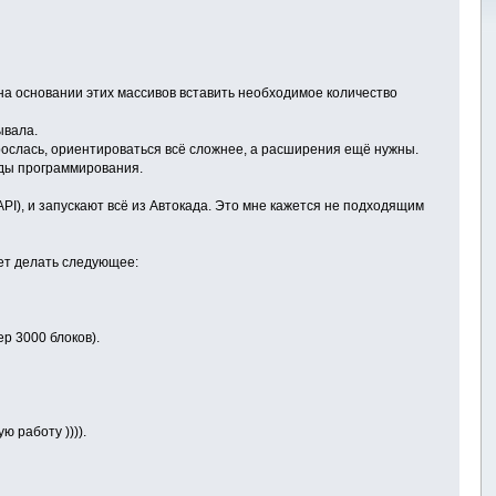
на основании этих массивов вставить необходимое количество
ывала.
зрослась, ориентироваться всё сложнее, а расширения ещё нужны.
оды программирования.
PI), и запускают всё из Автокада. Это мне кажется не подходящим
дет делать следующее:
р 3000 блоков).
ю работу )))).