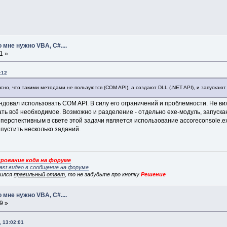
 мне нужно VBA, C#....
1 »
:12
но, что такими методами не пользуются (COM API), а создают DLL (.NET API), и запускают
ендовал использовать COM API. В силу его ограничений и проблемности. Не в
ать всё необходимое. Возможно и разделение - отдельно exe-модуль, запус
 перспективным в свете этой задачи является использование accoreconsole.e
пустить несколько заданий.
рование кода на форуме
ast видео в сообщение на форуме
вился
правильный ответ
, то не забудьте про кнопку
Решение
 мне нужно VBA, C#....
9 »
 13:02:01