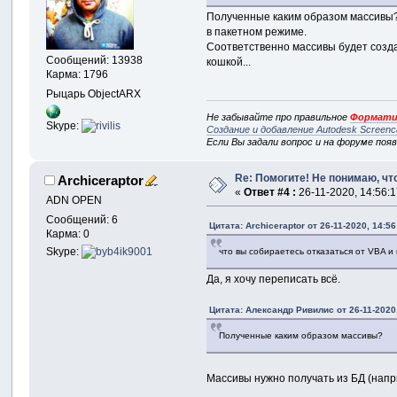
Полученные каким образом массивы? Я
в пакетном режиме.
Соответственно массивы будет создав
Сообщений: 13938
кошкой...
Карма: 1796
Рыцарь ObjectARX
Не забывайте про правильное
Формати
Skype:
Создание и добавление Autodesk Screenc
Если Вы задали вопрос и на форуме поя
Re: Помогите! Не понимаю, что
Archiceraptor
«
Ответ #4 :
26-11-2020, 14:56:1
ADN OPEN
Сообщений: 6
Цитата: Archiceraptor от 26-11-2020, 14:56
Карма: 0
Skype:
что вы собираетесь отказаться от VBA и п
Да, я хочу переписать всё.
Цитата: Александр Ривилис от 26-11-2020,
Полученные каким образом массивы?
Массивы нужно получать из БД (нап