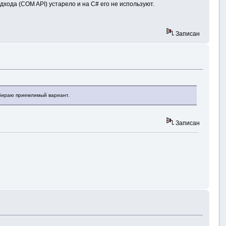
дхода (COM API) устарело и на C# его не используют.
Записан
одбираю приемлимый вариант.
Записан