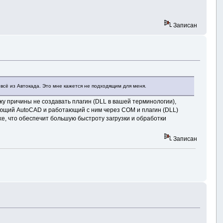
Записан
 всё из Автокада. Это мне кажется не подходящим для меня.
ижу причины не создавать плагин (DLL в вашей терминологии),
кающий AutoCAD и работающий с ним через COM и плагин (DLL)
xe, что обеспечит большую быстроту загрузки и обработки
Записан