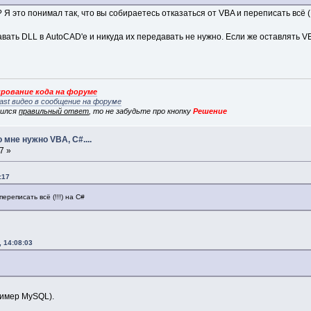
 это понимал так, что вы собираетесь отказаться от VBA и переписать всё (!
ать DLL в AutoCAD'е и никуда их передавать не нужно. Если же оставлять VBA
рование кода на форуме
ast видео в сообщение на форуме
вился
правильный ответ
, то не забудьте про кнопку
Решение
 мне нужно VBA, C#....
7 »
:17
ереписать всё (!!!) на C#
 14:08:03
ример MySQL).