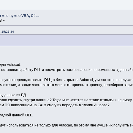
 мне нужно VBA, C#....
8 »
 15:25:34
для Autocad.
у остановить работу DLL и посмотреть, какие значения переменных в данный 
 нужно переподставлять DLL, а без закрытия Autocad, у меня это не получае
иложение, я в коде часто, что-то меняю от проекта к проекту, перебираю ва
ь данные из БД.
но сделать, внутри плагина? Тогда мне кажется на этапе отладки я не смогу 
ем ПО написанном на С#, я смогу их передать в плагин Autocad?
тладкой данной DLL.
дут использоваться не только для Autocad, по этому мне лучше их получить 