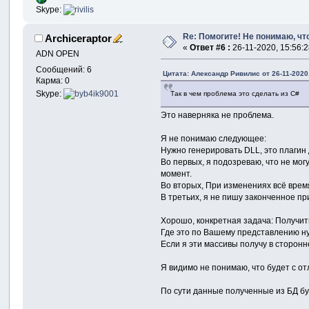
Skype:
Re: Помогите! Не понимаю, что
Archiceraptor
«
Ответ #6 :
26-11-2020, 15:56:2
ADN OPEN
Сообщений: 6
Цитата: Александр Ривилис от 26-11-2020,
Карма: 0
Skype:
Так в чем проблема это сделать из C#
Это наверняка не проблема.
Я не понимаю следующее:
Нужно генерировать DLL, это плагин 
Во первых, я подозреваю, что не мог
момент.
Во вторых, При изменениях всё время
В третьих, я не пишу законченное пр
Хорошо, конкретная задача: Получит
Где это по Вашему представлению нуж
Если я эти массивы получу в сторонн
Я видимо не понимаю, что будет с о
По сути данные полученные из БД бу