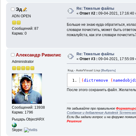
Re: Тяжелые файлы
Эд
«
Ответ #2 :
09-04-2021, 17:16:40 
ADN OPEN
Больше не знаю куда обратиться, излаз
Сообщений: 87
словари почистить, может быть ответом
Карма: 0
пожалуйста, как эти словари почистить
Re: Тяжелые файлы
Александр Ривилис
«
Ответ #3 :
09-04-2021, 17:55:09 
Administrator
Код - Auto/Visual Lisp
[Выбрать]
(
dictremove
(
namedobjd
После этого сохранить файл. Желатель
Сообщений: 13938
Не забывайте про правильное
Форматиро
Карма: 1796
Создание и добавление Autodesk Screencas
Если Вы задали вопрос и на форуме появи
Рыцарь ObjectARX
Решение
Skype: