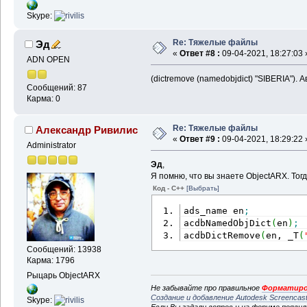
Skype:
Re: Тяжелые файлы
Эд
«
Ответ #8 :
09-04-2021, 18:27:03 
ADN OPEN
(dictremove (namedobjdict) "SIBERIA").
Сообщений: 87
Карма: 0
Re: Тяжелые файлы
Александр Ривилис
«
Ответ #9 :
09-04-2021, 18:29:22 
Administrator
Эд
,
Я помню, что вы знаете ObjectARX. Тогд
Код - C++
[Выбрать]
ads_name en
;
acdbNamedObjDict
(
en
)
;
acdbDictRemove
(
en, _T
(
Сообщений: 13938
Карма: 1796
Рыцарь ObjectARX
Не забывайте про правильное
Форматиро
Создание и добавление Autodesk Screencas
Skype:
Если Вы задали вопрос и на форуме появи