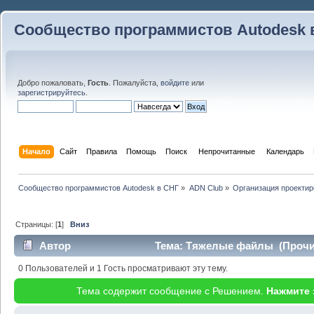
Сообщество программистов Autodesk 
Добро пожаловать,
Гость
. Пожалуйста,
войдите
или
зарегистрируйтесь
.
Начало
Сайт
Правила
Помощь
Поиск
 Непрочитанные 
Календарь
Сообщество программистов Autodesk в СНГ
»
ADN Club
»
Организация проекти
Страницы: [
1
]
Вниз
Автор
Тема: Тяжелые файлы (Прочит
0 Пользователей и 1 Гость просматривают эту тему.
Тема содержит сообщение с Решением.
Нажмите 