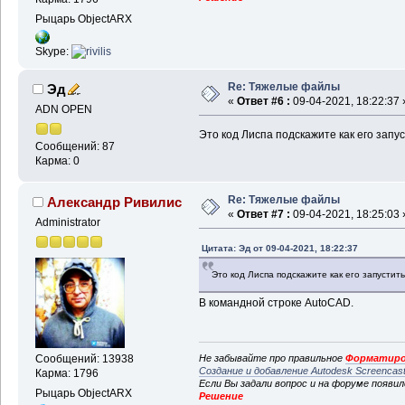
Рыцарь ObjectARX
Skype:
Re: Тяжелые файлы
Эд
«
Ответ #6 :
09-04-2021, 18:22:37 
ADN OPEN
Это код Лиспа подскажите как его запу
Сообщений: 87
Карма: 0
Re: Тяжелые файлы
Александр Ривилис
«
Ответ #7 :
09-04-2021, 18:25:03 
Administrator
Цитата: Эд от 09-04-2021, 18:22:37
Это код Лиспа подскажите как его запустит
В командной строке AutoCAD.
Не забывайте про правильное
Форматиро
Сообщений: 13938
Создание и добавление Autodesk Screencas
Карма: 1796
Если Вы задали вопрос и на форуме появи
Рыцарь ObjectARX
Решение