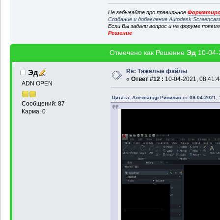
Не забывайте про правильное
Форматиро
Создание и добавление Autodesk Screencas
Если Вы задали вопрос и на форуме появи
Решение
Отмечено как Решение
Эд
10-04-
Re: Тяжелые файлы
Эд
«
Ответ #12 :
10-04-2021, 08:41:4
ADN OPEN
Цитата: Александр Ривилис от 09-04-2021, 
Сообщений: 87
Карма: 0