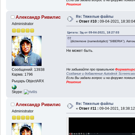
Решение
Re: Тяжелые файлы
Александр Ривилис
«
Ответ #10 :
09-04-2021, 18:30:04
Administrator
Цитата: Эд от 09-04-2021, 18:27:03
(dictremove (namedobjdict) "SIBERIA"). Авт
Не может быть.
Не забывайте про правильное
Форматиро
Сообщений: 13938
Создание и добавление Autodesk Screencas
Карма: 1796
Если Вы задали вопрос и на форуме появи
Рыцарь ObjectARX
Решение
Skype:
Re: Тяжелые файлы
Александр Ривилис
«
Ответ #11 :
09-04-2021, 18:38:12
Administrator