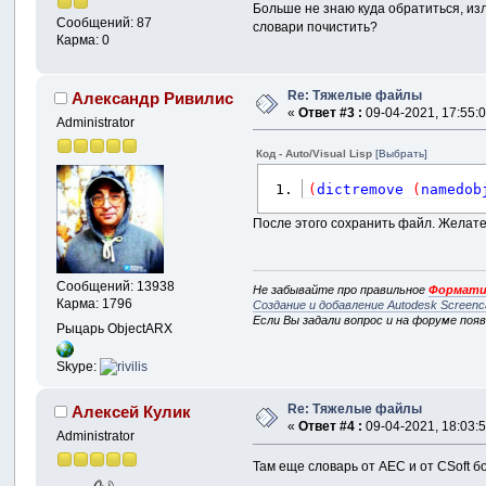
Больше не знаю куда обратиться, изл
Сообщений: 87
словари почистить?
Карма: 0
Re: Тяжелые файлы
Александр Ривилис
«
Ответ #3 :
09-04-2021, 17:55:0
Administrator
Код - Auto/Visual Lisp
[Выбрать]
(
dictremove
(
namedob
После этого сохранить файл. Желате
Сообщений: 13938
Не забывайте про правильное
Формати
Карма: 1796
Создание и добавление Autodesk Screenc
Если Вы задали вопрос и на форуме поя
Рыцарь ObjectARX
Skype:
Re: Тяжелые файлы
Алексей Кулик
«
Ответ #4 :
09-04-2021, 18:03:5
Administrator
Там еще словарь от AEC и от CSoft б