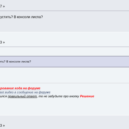
7 »
пустить? В консоли лиспа?
3 »
ить? В консоли лиспа?
рование кода на форуме
ast видео в сообщение на форуме
вился
правильный ответ
, то не забудьте про кнопку
Решение
3 »