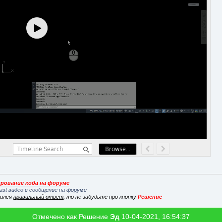
рование кода на форуме
ast видео в сообщение на форуме
вился
правильный ответ
, то не забудьте про кнопку
Решение
Отмечено как Решение
Эд
10-04-2021, 16:54:37