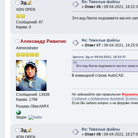
Re: Тяжелые файлы
Эд
«
Ответ #6 :
09-04-2021, 18:22:3
ADN OPEN
Это код Лиспа подскажите как его за
Сообщений: 87
Карма: 0
Re: Тяжелые файлы
Александр Ривилис
«
Ответ #7 :
09-04-2021, 18:25:0
Administrator
Цитата: Эд от 09-04-2021, 18:22:37
Это код Лиспа подскажите как его запуст
В командной строке AutoCAD.
Не забывайте про правильное
Формати
Сообщений: 13938
Создание и добавление Autodesk Screenc
Карма: 1796
Если Вы задали вопрос и на форуме поя
Рыцарь ObjectARX
Skype:
Re: Тяжелые файлы
Эд
«
Ответ #8 :
09-04-2021, 18:27:0
ADN OPEN