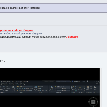
втокад не распознает этой команды.
рование кода на форуме
ast видео в сообщение на форуме
вился
правильный ответ
, то не забудьте про кнопку
Решение
12 »