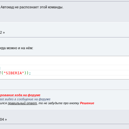
). Автокад не распознает этой команды.
2 »
огда можно и на нём:
;
T
(
"SIBERIA"
)
)
;
рование кода на форуме
ast видео в сообщение на форуме
вился
правильный ответ
, то не забудьте про кнопку
Решение
:04 »