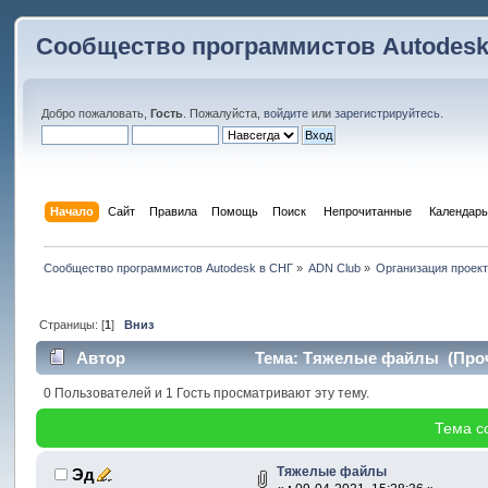
Сообщество программистов Autodesk
Добро пожаловать,
Гость
. Пожалуйста,
войдите
или
зарегистрируйтесь
.
Начало
Сайт
Правила
Помощь
Поиск
 Непрочитанные 
Календарь
Сообщество программистов Autodesk в СНГ
»
ADN Club
»
Организация проек
Страницы: [
1
]
Вниз
Автор
Тема: Тяжелые файлы (Прочи
0 Пользователей и 1 Гость просматривают эту тему.
Тема с
Тяжелые файлы
Эд