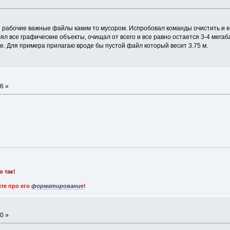
 рабочие важные файлы каким то мусором. Испробовал команды очистить и ex
ял все графические объекты, очищал от всего и все равно остается 3-4 мега
е. Для примера прилагаю вроде бы пустой файл который весит 3.75 м.
6 »
о так!
те про его
форматирование
!
0 »