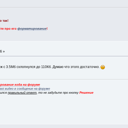
о так!
те про его
форматирование
!
6 »
ж с 3.5Мб схлопнулся до 110Кб. Думаю что этого достаточно.
рование кода на форуме
ast видео в сообщение на форуме
вился
правильный ответ
, то не забудьте про кнопку
Решение