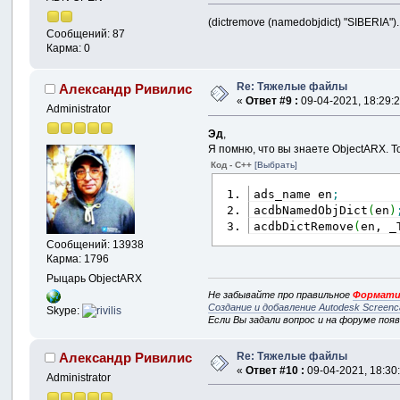
(dictremove (namedobjdict) "SIBERIA"
Сообщений: 87
Карма: 0
Re: Тяжелые файлы
Александр Ривилис
«
Ответ #9 :
09-04-2021, 18:29:2
Administrator
Эд
,
Я помню, что вы знаете ObjectARX. Т
Код - C++
[Выбрать]
ads_name en
;
acdbNamedObjDict
(
en
)
acdbDictRemove
(
en, _
Сообщений: 13938
Карма: 1796
Рыцарь ObjectARX
Не забывайте про правильное
Формати
Создание и добавление Autodesk Screenc
Skype:
Если Вы задали вопрос и на форуме поя
Re: Тяжелые файлы
Александр Ривилис
«
Ответ #10 :
09-04-2021, 18:30
Administrator