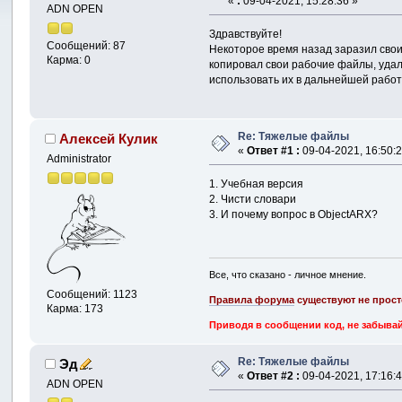
«
:
09-04-2021, 15:28:36 »
ADN OPEN
Здравствуйте!
Сообщений: 87
Некоторое время назад заразил свои
Карма: 0
копировал свои рабочие файлы, удал
использовать их в дальнейшей работ
Re: Тяжелые файлы
Алексей Кулик
«
Ответ #1 :
09-04-2021, 16:50:2
Administrator
1. Учебная версия
2. Чисти словари
3. И почему вопрос в ObjectARX?
Все, что сказано - личное мнение.
Сообщений: 1123
Правила форума
существуют не прост
Карма: 173
Приводя в сообщении код, не забывай
Re: Тяжелые файлы
Эд
«
Ответ #2 :
09-04-2021, 17:16:4
ADN OPEN