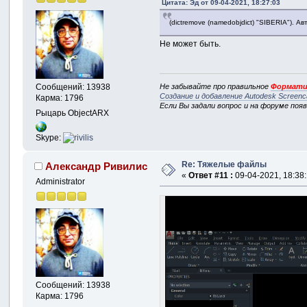
Цитата: Эд от 09-04-2021, 18:27:03
(dictremove (namedobjdict) "SIBERIA"). А
Не может быть.
Не забывайте про правильное
Формати
Сообщений: 13938
Создание и добавление Autodesk Screenc
Карма: 1796
Если Вы задали вопрос и на форуме поя
Рыцарь ObjectARX
Skype:
Re: Тяжелые файлы
Александр Ривилис
«
Ответ #11 :
09-04-2021, 18:38:
Administrator
Сообщений: 13938
Карма: 1796