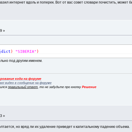
азил интернет вдоль и поперек. Вот от вас совет словари почистить, может б
9 »
jdict
)
"SIBERIA"
)
льно под другим именем.
рование кода на форуме
ast видео в сообщение на форуме
вился
правильный ответ
, то не забудьте про кнопку
Решение
3 »
олтается, но вряд ли их удаление приведет к капитальному падению объема.