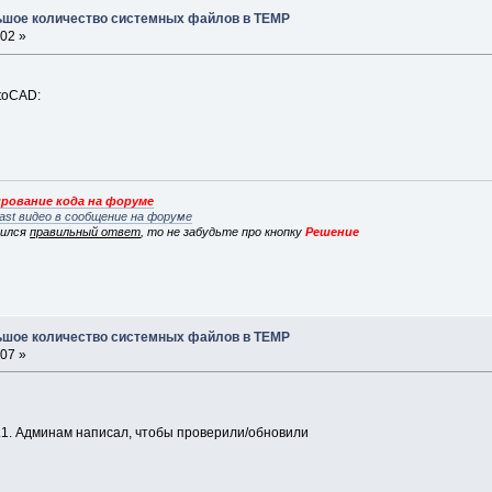
льшое количество системных файлов в TEMP
:02 »
toCAD:
рование кода на форуме
ast видео в сообщение на форуме
вился
правильный ответ
, то не забудьте про кнопку
Решение
льшое количество системных файлов в TEMP
:07 »
1.1. Админам написал, чтобы проверили/обновили