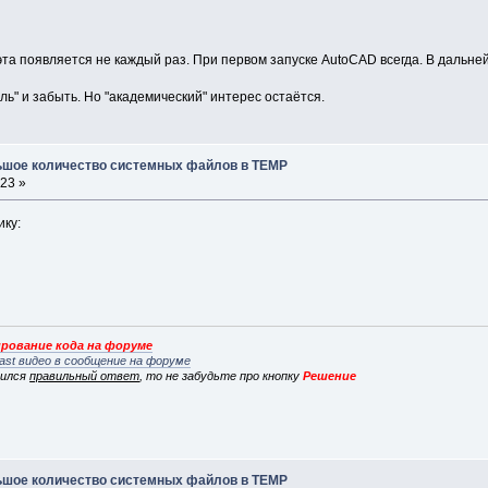
 эта появляется не каждый раз. При первом запуске AutoCAD всегда. В даль
ль" и забыть. Но "академический" интерес остаётся.
льшое количество системных файлов в TEMP
:23 »
ику:
рование кода на форуме
ast видео в сообщение на форуме
вился
правильный ответ
, то не забудьте про кнопку
Решение
льшое количество системных файлов в TEMP