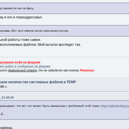
ставляется сие по фигу.
му я его и переадресовал.
тановка. Вот чего имеем после окончания сессии.
льной работы тоже самое.
 исполняемых файлов. Мой каталог выглядит так.
рование кода на форуме
ast видео в сообщение на форуме
вился
правильный ответ
, то не забудьте про кнопку
Решение
льшое количество системных файлов в TEMP
:48 »
, 21:35:29
дсказывает, что вот это может быть связанным с проблемой этой темы:
https://adndevblog.t
LE.
новлена.