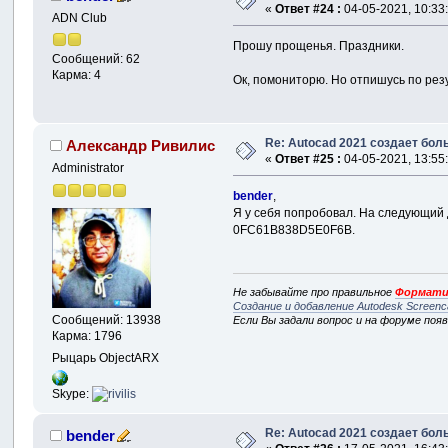
«
Ответ #24 :
04-05-2021, 10:33
ADN Club
Прошу прощенья. Праздники.
Сообщений: 62
Карма: 4
Ок, помониторю. Но отпишусь по резу
Re: Autocad 2021 создает бо
Александр Ривилис
«
Ответ #25 :
04-05-2021, 13:55
Administrator
bender
,
Я у себя попробовал. На следующий 
0FC61B838D5E0F6B.
Не забывайте про правильное
Формати
Создание и добавление Autodesk Screenc
Сообщений: 13938
Если Вы задали вопрос и на форуме поя
Карма: 1796
Рыцарь ObjectARX
Skype:
Re: Autocad 2021 создает бо
bender