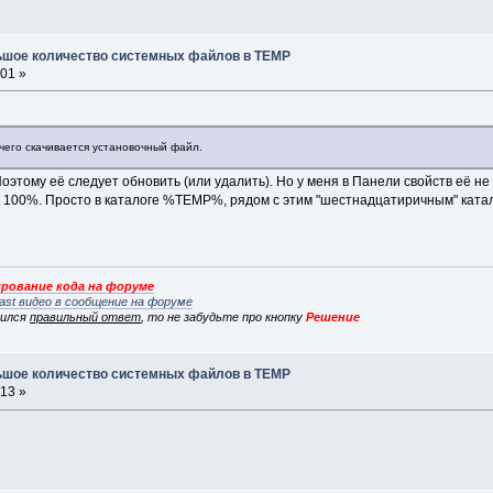
льшое количество системных файлов в TEMP
:01 »
 чего скачивается установочный файл.
оэтому её следует обновить (или удалить). Но у меня в Панели свойств её не
 на 100%. Просто в каталоге %TEMP%, рядом с этим "шестнадцатиричным" ката
рование кода на форуме
ast видео в сообщение на форуме
вился
правильный ответ
, то не забудьте про кнопку
Решение
льшое количество системных файлов в TEMP
:13 »