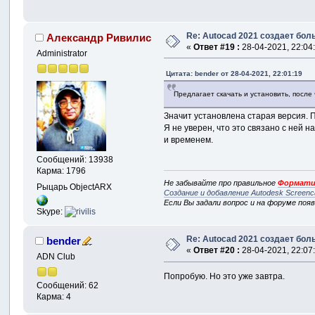
Re: Autocad 2021 создает бо
Александр Ривилис
«
Ответ #19 :
28-04-2021, 22:04
Administrator
Цитата: bender от 28-04-2021, 22:01:19
Предлагает скачать и установить, после
Значит установлена старая версия. П
Я не уверен, что это связано с ней
и временем.
Сообщений: 13938
Карма: 1796
Не забывайте про правильное
Формати
Рыцарь ObjectARX
Создание и добавление Autodesk Screenc
Если Вы задали вопрос и на форуме поя
Skype:
Re: Autocad 2021 создает бо
bender
«
Ответ #20 :
28-04-2021, 22:07
ADN Club
Попробую. Но это уже завтра.
Сообщений: 62
Карма: 4