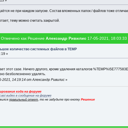
:13 »
аётся не при каждом запуске. Состав вложенных папок / файлов тоже отлича
ботает, тему можно считать закрытой.
Отмечено как Решение
Александр Ривилис
17-05-2021, 18:03:33
ольшое количество системных файлов в TEMP
:19 »
ает этот case. Ничего другого, кроме удаления каталогов %TEMP%\5E7775
но безболезненно удалять.
-2021, 14:19:14 от Александр Ривилис
»
рование кода на форуме
cast видео в сообщение на форуме
явился
правильный ответ
, то не забудьте про кнопку
Решение