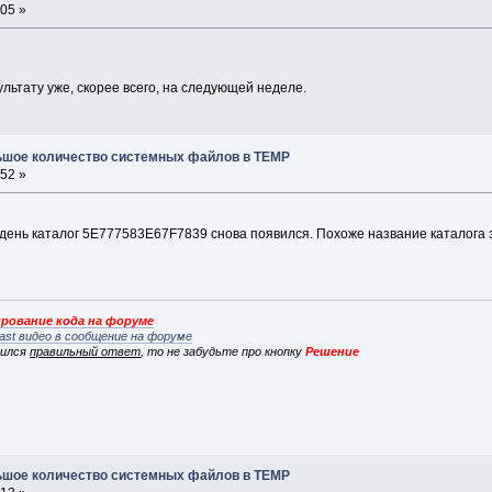
:05 »
льтату уже, скорее всего, на следующей неделе.
льшое количество системных файлов в TEMP
:52 »
день каталог 5E777583E67F7839 снова появился. Похоже название каталога 
рование кода на форуме
ast видео в сообщение на форуме
вился
правильный ответ
, то не забудьте про кнопку
Решение
льшое количество системных файлов в TEMP