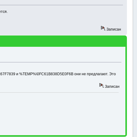
ется.
Записан
83E67F7839 и %TEMP%\0FC61B838D5E0F6B они не предлагают. Это
Записан