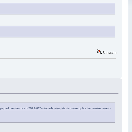
Записан
ypepad.com/autocad/2021/02/autocad-net-api-iextensionapplicationterminate-not-