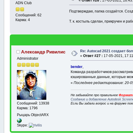
«
Ответ #26 :
17-05-2021, 16:43
ADN Club
Подтверждаю, папка создаётся. Созд
Сообщений: 62
Карма: 4
Т. к. костыль сделан, прикручен и ра
Re: Autocad 2021 создает б
Александр Ривилис
«
Ответ #27 :
17-05-2021, 17:11
Administrator
bender
,
Команда разработчиков рассматрив
кэшированные данные, которые мож
«
Последнее редактирование: 20-05
Не забывайте про правильное
Формати
Создание и добавление Autodesk Screen
Сообщений: 13938
Если Вы задали вопрос и на форуме по
Карма: 1796
Рыцарь ObjectARX
Skype: