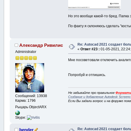
Но это вообще какой-то бред. Папка
По факту я склоняюсь сделать "косты
Re: Autocad 2021 создает бо
Александр Ривилис
«
Ответ #23 :
01-05-2021, 22:24
Administrator
Мне посоветовали отключить аналит
Попробуй и отпишись.
Не забывайте про правильное
Формати
Сообщений: 13938
Создание и добавление Autodesk Screenc
Карма: 1796
Если Вы задали вопрос и на форуме поя
Рыцарь ObjectARX
Skype:
Re: Autocad 2021 создает бо
bender