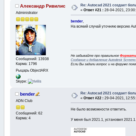
Re: Autocad 2021 создает бо
Александр Ривилис
«
Ответ #21 :
28-04-2021, 23:00
Administrator
bender
,
На всякий случай уточняю версию Au
Не забывайте про правильное
Формати
Сообщений: 13938
Создание и добавление Autodesk Screenc
Карма: 1796
Если Вы задали вопрос и на форуме поя
Рыцарь ObjectARX
Skype:
Re: Autocad 2021 создает бо
bender
«
Ответ #22 :
29-04-2021, 12:55
ADN Club
Не было возможности ответить.
Сообщений: 62
Карма: 4
У меня был 2021.1, установил 2021.