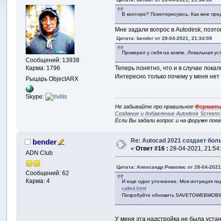
В конторе? Поинтересуюсь. Как мне пред
Мне задали вопрос в Autodesk, поэто
Цитата: bender от 28-04-2021, 21:34:08
Проверил у себя на компе. Локальная ус
Сообщений: 13938
Теперь понятно, что и в случае лока
Карма: 1796
Интересно только почему у меня нет
Рыцарь ObjectARX
Skype:
Не забывайте про правильное
Формати
Создание и добавление Autodesk Screenc
Если Вы задали вопрос и на форуме поя
Re: Autocad 2021 создает бо
bender
«
Ответ #16 :
28-04-2021, 21:54
ADN Club
Цитата: Александр Ривилис от 28-04-2021
Сообщений: 62
Карма: 4
И еще одно уточнение. Моя интуиция по
called.html
Попробуйте обновить SAVETOWEBMOBI
У меня эта надстройка не была уста