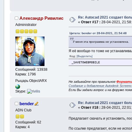
Re: Autocad 2021 создает бо
Александр Ривилис
«
Ответ #17 :
28-04-2021, 21:58
Administrator
Цитата: bender от 28-04-2021, 21:54:48
У меня эта программа не установлена.
Я её вообще-то тоже не устанавлива
Код:
[Выделить]
_SAVETOWEBMOBILE
Сообщений: 13938
Карма: 1796
Рыцарь ObjectARX
Не забывайте про правильное
Формати
Создание и добавление Autodesk Screenc
Если Вы задали вопрос и на форуме поя
Skype:
Re: Autocad 2021 создает бо
bender
«
Ответ #18 :
28-04-2021, 22:01
ADN Club
Предлагает скачать и установить, по
Сообщений: 62
Карма: 4
По ссылке предлагают, если не испол