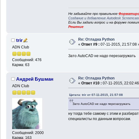
Не забывайте про правильное
Форматиро
Создание и добавление Autodesk Screencas
Если Вы задали вопрос и на форуме появи
Решение
Re: Отладка Python
trir
«
Ответ #9 :
07-11-2015, 21:57:08 
ADN Club
Зато AutoCAD не надо перезагружать
Сообщений: 476
Карма: 63
Re: Отладка Python
Андрей Бушман
«
Ответ #10 :
07-11-2015, 22:02:46
ADN Club
Цитата: trir от 07-11-2015, 21:57:08
Зато AutoCAD не надо перезагружать
ну тогда тебе самому с этим и разбира
специалисты по данным вопросам.
Сообщений: 2000
Карма: 163