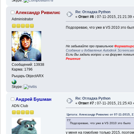
Skype:
Re: Отладка Python
Александр Ривилис
«
Ответ #6 :
07-11-2015, 21:21:39 
Administrator
Подозреваю, что уже в VS 2010 это бы
Не забывайте про правильное
Форматиро
Создание и добавление Autodesk Screencas
Если Вы задали вопрос и на форуме появи
Решение
Сообщений: 13938
Карма: 1796
Рыцарь ObjectARX
Skype:
Re: Отладка Python
Андрей Бушман
«
Ответ #7 :
07-11-2015, 21:25:43 
ADN Club
Цитата: Александр Ривилис от 07-11-2015, 2
Подозреваю, что уже в VS 2010 это было
у меня на гомобуке только 2015, поэтом