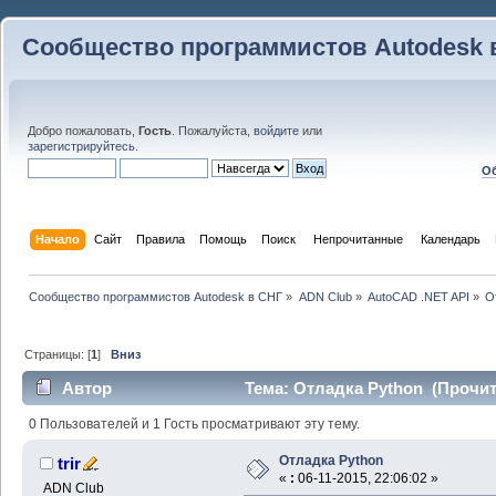
Сообщество программистов Autodesk 
Добро пожаловать,
Гость
. Пожалуйста,
войдите
или
зарегистрируйтесь
.
Об
Начало
Сайт
Правила
Помощь
Поиск
 Непрочитанные 
Календарь
Сообщество программистов Autodesk в СНГ
»
ADN Club
»
AutoCAD .NET API
»
О
Страницы: [
1
]
Вниз
Автор
Тема: Отладка Python (Прочит
0 Пользователей и 1 Гость просматривают эту тему.
Отладка Python
trir
«
:
06-11-2015, 22:06:02 »
ADN Club