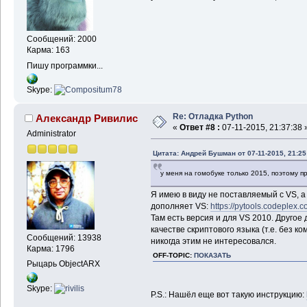
Сообщений: 2000
Карма: 163
Пишу программки...
Skype:
Re: Отладка Python
Александр Ривилис
«
Ответ #8 :
07-11-2015, 21:37:38 
Administrator
Цитата: Андрей Бушман от 07-11-2015, 21:25
у меня на гомобуке только 2015, поэтому п
Я имею в виду не поставляемый с VS, а
дополняет VS:
https://pytools.codeplex.
Там есть версия и для VS 2010. Другое 
качестве скриптового языка (т.е. без комп
Сообщений: 13938
никогда этим не интересовался.
Карма: 1796
OFF-TOPIC:
ПОКАЗАТЬ
Рыцарь ObjectARX
Skype:
P.S.: Нашёл еще вот такую инструкцию: