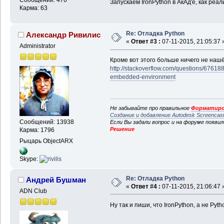
Сообщений: 476
Запускаем IronPython в АкАд'е, как реа
Карма: 63
Re: Отладка Python
Александр Ривилис
«
Ответ #3 :
07-11-2015, 21:05:37 
Administrator
Кроме вот этого больше ничего не нашё
http://stackoverflow.com/questions/676188
embedded-environment
Не забывайте про правильное
Форматиро
Создание и добавление Autodesk Screencas
Сообщений: 13938
Если Вы задали вопрос и на форуме появи
Решение
Карма: 1796
Рыцарь ObjectARX
Skype:
Re: Отладка Python
Андрей Бушман
«
Ответ #4 :
07-11-2015, 21:06:47 
ADN Club
Ну так и пиши, что IronPython, а не Pyt