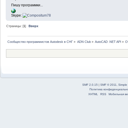
Пишу программки...
Skype:
Страницы: [
1
]
Вверх
Сообщество программистов Autodesk в СНГ
»
ADN Club
»
AutoCAD .NET API
»
О
SMF 2.0.15
|
SMF © 2011
,
Simple
Политика конфиденциальн
XHTML
RSS
Мобильная ве