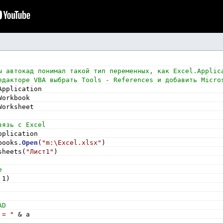
ы автокад понимал такой тип переменных, как Excel.Applic
едакторе VBA выбрать Tools - References и добавить Micro
Application
Workbook
Worksheet
вязь с Excel
pplication
books.
Open
(
"m:\Excel.xlsx"
)
sheets(
"Лист1"
)
е
 1)
AD
 = "
 & a