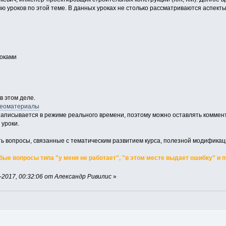
ю уроков по этой теме. В данных уроках не столько рассматриваются аспект
оками
в этом деле.
деоматериалы
рс записывается в режиме реального времени, поэтому можно оставлять комм
 уроки.
ть вопросы, связанные с тематическим развитием курса, полезной модифика
ые вопросы типа "у меня не работает", "в этом месте выдает ошибку" и 
2017, 00:32:06 от Александр Ривилис
»