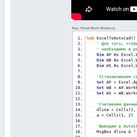
Код - Visual Basic
[Выбрать]
Sub
 ExcelToAutocad()
' Для того, чтоб
' необходимо в р
Dim
 AP 
As
 Excel.
Dim
 WB 
As
 Excel.
Dim
 WS 
As
 Excel.
'Устанавливаем с
Set
 AP = Excel.A
Set
 WB = AP.Work
Set
 WS = WB.Work
'Считываем данны
    dlina = Cells(1,
    a = Cells(1, 2)
'Выводим в AutoC
    MsgBox dlina & 
"