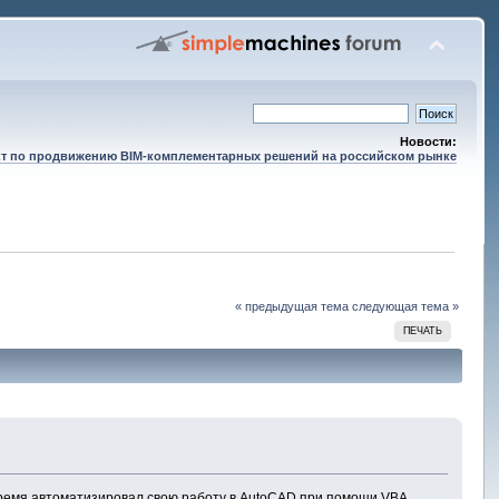
Новости:
т по продвижению BIM-комплементарных решений на российском рынке
« предыдущая тема
следующая тема »
ПЕЧАТЬ
время автоматизировал свою работу в AutoCAD при помощи VBA.