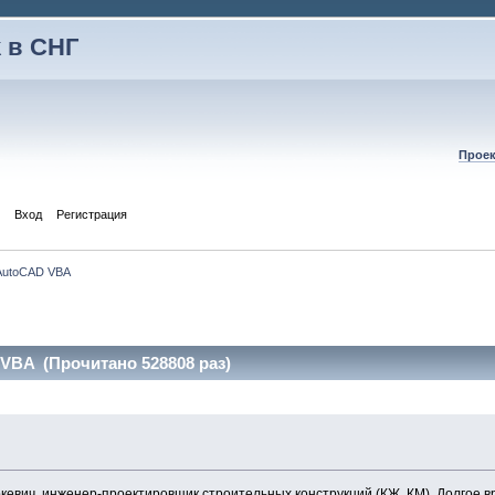
 в СНГ
Проек
Вход
Регистрация
AutoCAD VBA
VBA (Прочитано 528808 раз)
кевич, инженер-проектировщик строительных конструкций (КЖ, КМ). Долгое 