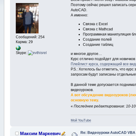
Поэтому сейчас решил записать сери
AutoCAD.
А именно:
Связка с Excel
Связка с Mathcad
Программная манипуляция бл
Сообщений: 254
Создание полей
Карма: 29
Создание таблиц
Skype:
и многое другое…
Курс отлично подойдет для новичков 
Плейлист курса, содержащий все ви
P.S.: Хотелось бы отметить, что ку
запросам будут записаны отдельные
В данной теме допускается поднима
видеоуроков.
А вот обсуждение видеоуроков (люб
основную тему.
«
Последнее редактирование: 10-10-
Мой YouTube
Re: Видеоуроки AutoCAD VBA
Максим Маркевич