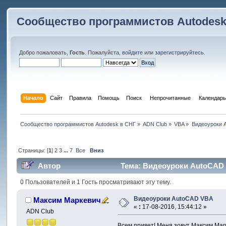
Сообщество программистов Autodesk
Добро пожаловать,
Гость
. Пожалуйста,
войдите
или
зарегистрируйтесь
.
Начало
Сайт
Правила
Помощь
Поиск
 Непрочитанные 
Календарь
Сообщество программистов Autodesk в СНГ
»
ADN Club
»
VBA
»
Видеоуроки 
Страницы: [
1
]
2
3
...
7
Все
Вниз
Автор
Тема: Видеоуроки AutoCAD 
0 Пользователей и 1 Гость просматривают эту тему.
Видеоуроки AutoCAD VBA
Максим Маркевич
«
:
17-08-2016, 15:44:12 »
ADN Club
Всем привет! Меня зовут Максим Мар