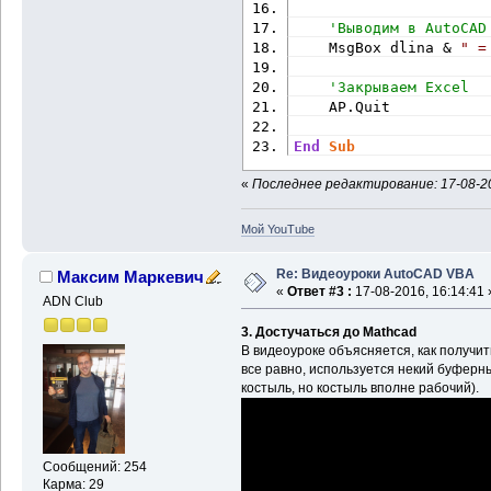
'Выводим в AutoCAD
    MsgBox dlina & 
" =
'Закрываем Excel
    AP.Quit
End
Sub
«
Последнее редактирование: 17-08-20
Мой YouTube
Re: Видеоуроки AutoCAD VBA
Максим Маркевич
«
Ответ #3 :
17-08-2016, 16:14:41 
ADN Club
3. Достучаться до Mathcad
В видеоуроке объясняется, как получи
все равно, используется некий буферн
костыль, но костыль вполне рабочий).
Сообщений: 254
Карма: 29