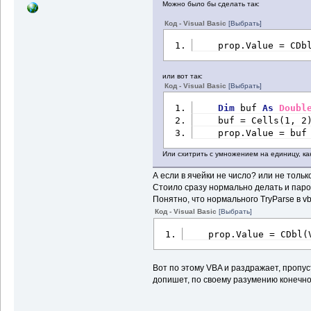
Можно было бы сделать так:
Код - Visual Basic
[Выбрать]
    prop.Value = CDb
или вот так:
Код - Visual Basic
[Выбрать]
Dim
 buf 
As
Doubl
    buf = Cells(1, 2
    prop.Value = buf
Или схитрить с умножением на единицу, ка
А если в ячейки не число? или не тольк
Стоило сразу нормально делать и паро
Понятно, что нормального TryParse в vb
Код - Visual Basic
[Выбрать]
    prop.Value = CDbl(
Вот по этому VBA и раздражает, пропус
допишет, по своему разумению конечно, 