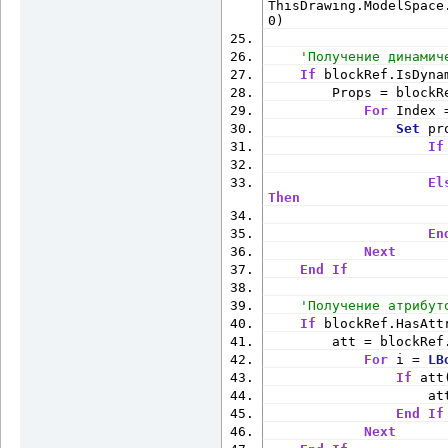
ThisDrawing.ModelSpace
0)
'Получение динамич
If
 blockRef.IsDyna
        Props = blockR
For
 Index 
Set
 pr
If
                      
El
Then
                      
En
Next
End
If
'Получение атрибут
If
 blockRef.HasAtt
        att = blockRef
For
 i = 
LB
If
 att
                    at
End
If
Next