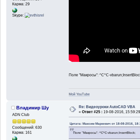
Карма: 29
Skype:
Поле "Макросы": ^C^C-vbarun;InsertBloc
Мой YouTube
Re: Видеоуроки AutoCAD VBA
Владимир Шу
«
Ответ #25 :
19-08-2016, 15:59:29
ADN Club
Цитата: Максим Маркевич от 18-08-2016, 18:
Сообщений: 630
Карма: 161
Поле "Макросы": ^C^C-vbarun;InsertBlock;