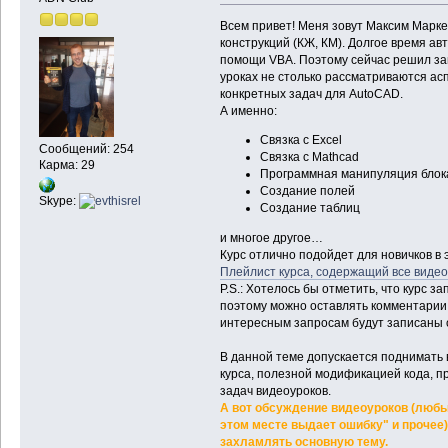
Всем привет! Меня зовут Максим Марк
конструкций (КЖ, КМ). Долгое время а
помощи VBA. Поэтому сейчас решил зап
уроках не столько рассматриваются ас
конкретных задач для AutoCAD.
А именно:
Связка с Excel
Сообщений: 254
Связка с Mathcad
Карма: 29
Программная манипуляция блок
Создание полей
Skype:
Создание таблиц
и многое другое…
Курс отлично подойдет для новичков в 
Плейлист курса, содержащий все виде
P.S.: Хотелось бы отметить, что курс 
поэтому можно оставлять комментарии
интересным запросам будут записаны 
В данной теме допускается поднимать 
курса, полезной модификацией кода, 
задач видеоуроков.
А вот обсуждение видеоуроков (любые
этом месте выдает ошибку" и прочее
захламлять основную тему.