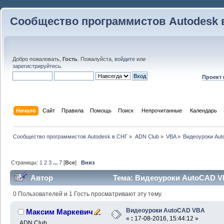
Сообщество программистов Autodesk 
Добро пожаловать,
Гость
. Пожалуйста,
войдите
или
зарегистрируйтесь
.
Проект
Начало
Сайт
Правила
Помощь
Поиск
 Непрочитанные 
Календарь
Сообщество программистов Autodesk в СНГ
»
ADN Club
»
VBA
»
Видеоуроки Au
Страницы:
1
2
3
...
7
[
Все
]
Вниз
Автор
Тема: Видеоуроки AutoCAD VB
0 Пользователей и 1 Гость просматривают эту тему.
Видеоуроки AutoCAD VBA
Максим Маркевич
«
:
17-08-2016, 15:44:12 »
ADN Club