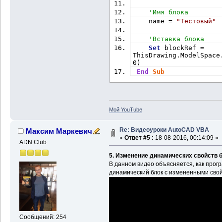
'Имя блока
    name = 
"Тестовый"
'Вставка блока
Set
 blockRef = 
ThisDrawing.ModelSpace
0)
End
Sub
Мой YouTube
Re: Видеоуроки AutoCAD VBA
Максим Маркевич
«
Ответ #5 :
18-08-2016, 00:14:09 »
ADN Club
5. Изменение динамических свойств 
В данном видео объясняется, как прог
динамический блок с измененными сво
Сообщений: 254