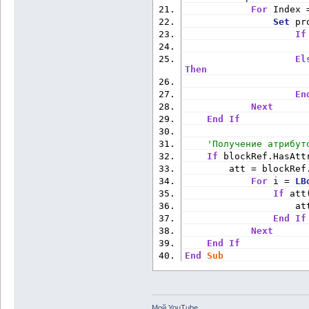
For
 Index 
Set
 pr
If
                      
El
Then
                      
En
Next
End
If
'Получение атрибут
If
 blockRef.HasAtt
        att = blockRef
For
 i = 
LB
If
 att
                    at
End
If
Next
End
If
End
Sub
Мой YouTube