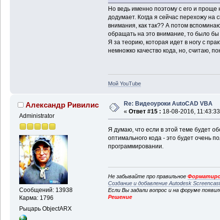
Но ведь именно поэтому с его и проще 
додумает. Когда я сейчас перехожу на c
внимания, как так?? А потом вспоминаю
обращать на это внимание, то было бы
Я за теорию, которая идет в ногу с прак
немножко качество кода, но, считаю, 
Мой YouTube
Re: Видеоуроки AutoCAD VBA
Александр Ривилис
«
Ответ #15 :
18-08-2016, 11:43:33
Administrator
Я думаю, что если в этой теме будет 
оптимального кода - это будет очень п
программировании.
Не забывайте про правильное
Форматиро
Создание и добавление Autodesk Screencas
Сообщений: 13938
Если Вы задали вопрос и на форуме появи
Решение
Карма: 1796
Рыцарь ObjectARX