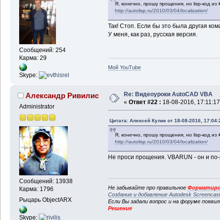
Я, конечно, прошу прощения, но lisp-код из
http://autolisp.ru/2010/03/04/localization/
Так! Стоп. Если бы это была другая кома
У меня, как раз, русская версия.
Сообщений: 254
Карма: 29
Мой YouTube
Skype:
Re: Видеоуроки AutoCAD VBA
Александр Ривилис
«
Ответ #22 :
18-08-2016, 17:11:17
Administrator
Цитата: Алексей Кулик от 18-08-2016, 17:04:
Я, конечно, прошу прощения, но lisp-код из
http://autolisp.ru/2010/03/04/localization/
Не проси прощения. VBARUN - он и по
Сообщений: 13938
Не забывайте про правильное
Форматиро
Карма: 1796
Создание и добавление Autodesk Screencas
Рыцарь ObjectARX
Если Вы задали вопрос и на форуме появи
Решение
Skype: