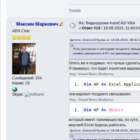
Youtube
Re: Видеоуроки AutoCAD VBA
Максим Маркевич
«
Ответ #14 :
18-08-2016, 11:40:03
ADN Club
Цитата: Алексей Кулик от 18-08-2016, 08:42:
Я бы рассказал о методике позднего связыв
неявно указанного в #7, ее преимуществах 
Опять же я подумал, что лучше сделат
Я прикинул, что будет понятнее вариан
Код - Visual Basic
[Выбрать]
Сообщений: 254
Карма: 29
Dim
 AP 
As
 Excel.Applic
чем вариант позднего связывания:
Skype:
Код - Visual Basic
[Выбрать]
Dim
 AP 
As
Object
который имеет преимущества, по сути, т
версией Excel будешь работать.
Цитата: Алексей Кулик от 18-08-2016, 08:42:
А также методе отладки и вариантах напис