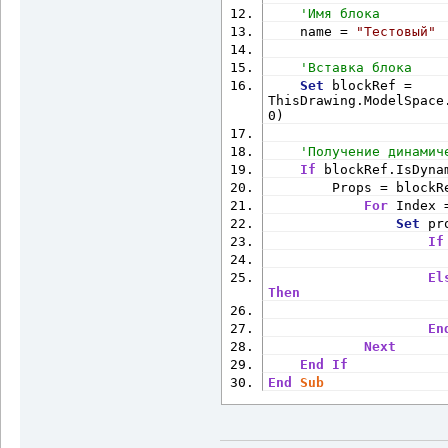
'Имя блока
    name = 
"Тестовый"
'Вставка блока
Set
 blockRef = 
ThisDrawing.ModelSpace
0)
'Получение динамич
If
 blockRef.IsDyna
        Props = blockR
For
 Index 
Set
 pr
If
                      
El
Then
                      
En
Next
End
If
End
Sub