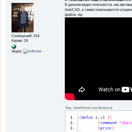
В данном видео поясняется, как автома
AutoCAD, а также показывается созда
файла .lsp.
Сообщений: 254
Карма: 29
Skype:
Код - Auto/Visual Lisp
[Выбрать]
(
defun
 c:
ib
(
)
(
command
"vbar
(
princ
)