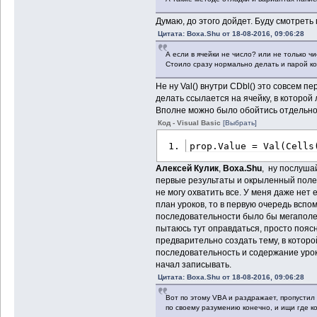
Думаю, до этого дойдет. Буду смотреть 
Цитата: Boxa.Shu от 18-08-2016, 09:06:28
А если в ячейки не число? или не только ч
Стоило сразу нормально делать и парой к
Не ну Val() внутри CDbl() это совсем п
делать ссылается на ячейку, в которой 
Вполне можно было обойтись отдельно V
Код - Visual Basic
[Выбрать]
prop.Value = Val(Cells
Алексей Кулик
,
Boxa.Shu
, ну послуша
первые результаты и окрыленный полезе
не могу охватить все. У меня даже нет
план уроков, то в первую очередь вспоми
последовательности было бы мегаполез
пытаюсь тут оправдаться, просто пояс
предварительно создать тему, в котор
последовательность и содержание уроко
начал записывать.
Цитата: Boxa.Shu от 18-08-2016, 09:06:28
Вот по этому VBA и раздражает, пропустил
по своему разумению конечно, и ищи где кос