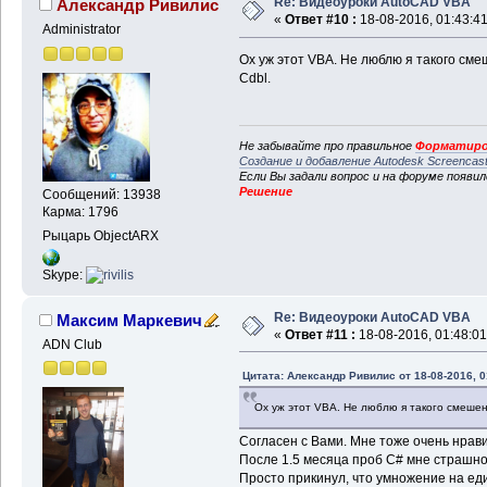
Re: Видеоуроки AutoCAD VBA
Александр Ривилис
«
Ответ #10 :
18-08-2016, 01:43:41
Administrator
Ох уж этот VBA. Не люблю я такого см
Cdbl.
Не забывайте про правильное
Форматиро
Создание и добавление Autodesk Screencas
Если Вы задали вопрос и на форуме появи
Решение
Сообщений: 13938
Карма: 1796
Рыцарь ObjectARX
Skype:
Re: Видеоуроки AutoCAD VBA
Максим Маркевич
«
Ответ #11 :
18-08-2016, 01:48:01
ADN Club
Цитата: Александр Ривилис от 18-08-2016, 0
Ох уж этот VBA. Не люблю я такого смешен
Согласен с Вами. Мне тоже очень нрави
После 1.5 месяца проб C# мне страшно
Просто прикинул, что умножение на ед