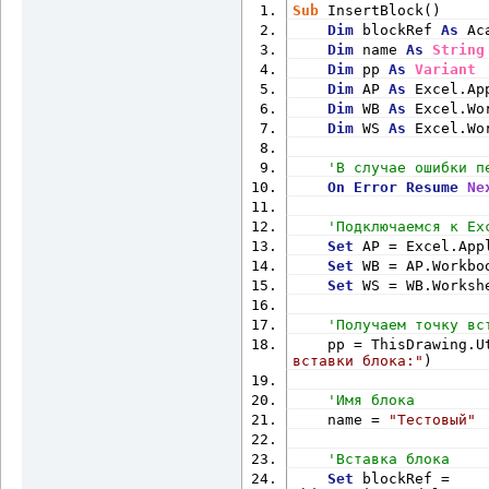
Sub
 InsertBlock()
Dim
 blockRef 
As
 Ac
Dim
 name 
As
String
Dim
 pp 
As
Variant
Dim
 AP 
As
 Excel.Ap
Dim
 WB 
As
 Excel.Wo
Dim
 WS 
As
 Excel.Wo
'В случае ошибки п
On
Error
Resume
Ne
'Подключаемся к Ex
Set
 AP = Excel.App
Set
 WB = AP.Workbo
Set
 WS = WB.Worksh
'Получаем точку вс
    pp = ThisDrawing.U
вставки блока:"
)
'Имя блока
    name = 
"Тестовый"
'Вставка блока
Set
 blockRef = 