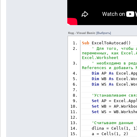
Код - Visual Basic
[Выбрать]
Sub
 ExcelToAutocad()
' Для того, чтобы 
переменных, как Excel.
Excel.Worksheet
' необходимо в ред
References и добавить 
Dim
 AP 
As
 Excel.Ap
Dim
 WB 
As
 Excel.Wo
Dim
 WS 
As
 Excel.Wo
'Устанавливаем свя
Set
 AP = Excel.App
Set
 WB = AP.Workbo
Set
 WS = WB.Worksh
'Считываем данные
    dlina = Cells(1, 1
    a = Cells(1, 2)