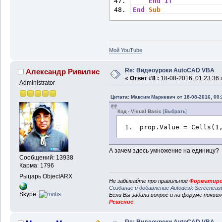
End
If
End
Sub
Мой YouTube
Re: Видеоуроки AutoCAD VBA
Александр Ривилис
«
Ответ #8 :
18-08-2016, 01:23:36 
Administrator
Цитата: Максим Маркевич от 18-08-2016, 00:
Код - Visual Basic
[Выбрать]
prop.Value = Cells(1
А зачем здесь умножение на единицу?
Сообщений: 13938
Карма: 1796
Рыцарь ObjectARX
Не забывайте про правильное
Форматиро
Создание и добавление Autodesk Screencas
Skype:
Если Вы задали вопрос и на форуме появи
Решение