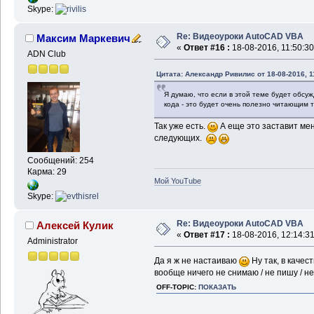
Skype:
Re: Видеоуроки AutoCAD VBA
Максим Маркевич
«
Ответ #16 :
18-08-2016, 11:50:30
ADN Club
Цитата: Александр Ривилис от 18-08-2016, 1
Я думаю, что если в этой теме будет обсу
кода - это будет очень полезно читающим 
Так уже есть.
А еще это заставит ме
следующих.
Сообщений: 254
Карма: 29
Мой YouTube
Skype:
Re: Видеоуроки AutoCAD VBA
Алексей Кулик
«
Ответ #17 :
18-08-2016, 12:14:31
Administrator
Да я ж не настаиваю
Ну так, в качес
вообще ничего не снимаю / не пишу / не
OFF-TOPIC:
ПОКАЗАТЬ