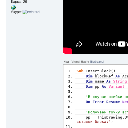
Карма: 29
Skype:
Код - Visual Basic
[Выбрать]
Sub
 InsertBlock()
Dim
 blockRef 
As
 Ac
Dim
 name 
As
String
Dim
 pp 
As
Variant
'В случае ошибки п
On
Error
Resume
Ne
'Получаем точку вс
    pp = ThisDrawing.U
вставки блока:"
)