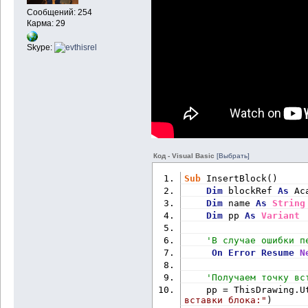
Сообщений: 254
Карма: 29
Skype:
Код - Visual Basic
[Выбрать]
Sub
 InsertBlock()
Dim
 blockRef 
As
 Ac
Dim
 name 
As
String
Dim
 pp 
As
Variant
'В случае ошибки п
On
Error
Resume
N
'Получаем точку вс
    pp = ThisDrawing.U
вставки блока:"
)