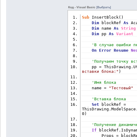
Код - Visual Basic
[Выбрать]
Sub
 InsertBlock()
Dim
 blockRef 
As
 Ac
Dim
 name 
As
String
Dim
 pp 
As
Variant
'В случае ошибки п
On
Error
Resume
Ne
'Получаем точку вс
    pp = ThisDrawing.U
вставки блока:"
)
'Имя блока
    name = 
"Тестовый"
'Вставка блока
Set
 blockRef = 
ThisDrawing.ModelSpace
0)
'Получение динамич
If
 blockRef.IsDyna
        Props = blockR