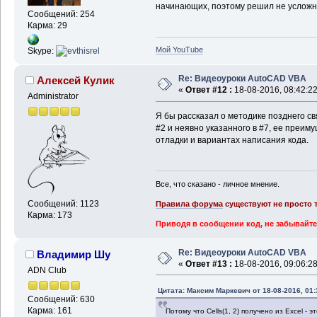
начинающих, поэтому решил не усложн
Сообщений: 254
Карма: 29
Мой YouTube
Skype:
Re: Видеоуроки AutoCAD VBA
Алексей Кулик
«
Ответ #12 :
18-08-2016, 08:42:22
Administrator
Я бы рассказал о методике позднего св
#2 и неявно указанного в #7, ее преим
отладки и вариантах написания кода.
Все, что сказано - личное мнение.
Сообщений: 1123
Правила форума
существуют не просто т
Карма: 173
Приводя в сообщении код, не забывайте
Re: Видеоуроки AutoCAD VBA
Владимир Шу
«
Ответ #13 :
18-08-2016, 09:06:28
ADN Club
Цитата: Максим Маркевич от 18-08-2016, 01:
Сообщений: 630
Карма: 161
Потому что Cells(1, 2) получено из Excel - 