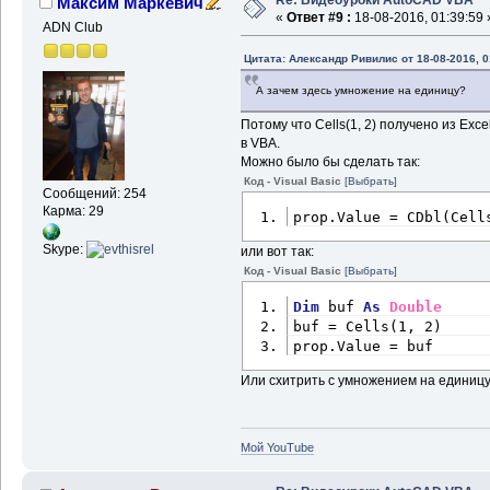
Re: Видеоуроки AutoCAD VBA
Максим Маркевич
«
Ответ #9 :
18-08-2016, 01:39:59 
ADN Club
Цитата: Александр Ривилис от 18-08-2016, 0
А зачем здесь умножение на единицу?
Потому что Cells(1, 2) получено из Exce
в VBA.
Можно было бы сделать так:
Код - Visual Basic
[Выбрать]
Сообщений: 254
Карма: 29
prop.Value = CDbl(Cell
Skype:
или вот так:
Код - Visual Basic
[Выбрать]
Dim
 buf 
As
Double
buf = Cells(1, 2)
prop.Value = buf
Или схитрить с умножением на единицу,
Мой YouTube