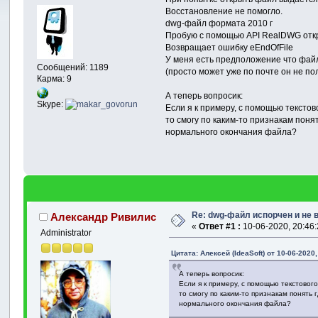
Восстановление не помогло.
dwg-файл формата 2010 г
Пробую с помощью API RealDWG отк
Возвращает ошибку eEndOfFile
У меня есть предположение что файл
Сообщений: 1189
(просто может уже по почте он не п
Карма: 9
А теперь вопросик:
Skype:
Если я к примеру, с помощью текстов
то смогу по каким-то признакам поня
нормального окончания файла?
Re: dwg-файл испорчен и не 
Александр Ривилис
«
Ответ #1 :
10-06-2020, 20:46:
Administrator
Цитата: Алексей (IdeaSoft) от 10-06-2020,
А теперь вопросик:
Если я к примеру, с помощью текстовог
то смогу по каким-то признакам понять 
нормального окончания файла?