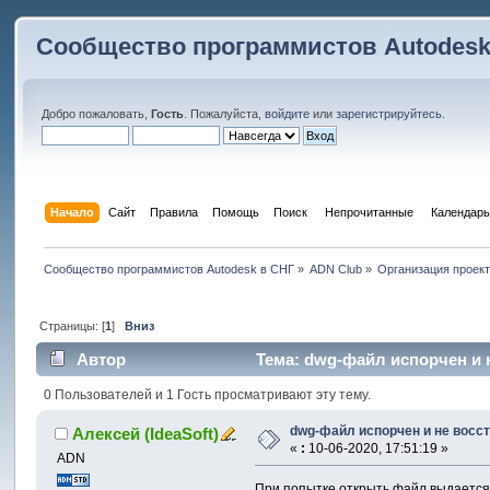
Сообщество программистов Autodesk
Добро пожаловать,
Гость
. Пожалуйста,
войдите
или
зарегистрируйтесь
.
Начало
Сайт
Правила
Помощь
Поиск
 Непрочитанные 
Календарь
Сообщество программистов Autodesk в СНГ
»
ADN Club
»
Организация проек
Страницы: [
1
]
Вниз
Автор
Тема: dwg-файл испорчен и н
0 Пользователей и 1 Гость просматривают эту тему.
dwg-файл испорчен и не восс
Алексей (IdeaSoft)
«
:
10-06-2020, 17:51:19 »
ADN
При попытке открыть файл выдается