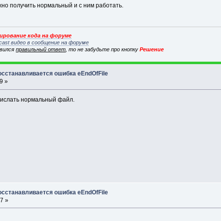
жно получить нормальный и с ним работать.
рование кода на форуме
cast видео в сообщение на форуме
явился
правильный ответ
, то не забудьте про кнопку
Решение
осстанавливается ошибка eEndOfFile
9 »
рислать нормальный файл.
осстанавливается ошибка eEndOfFile
7 »