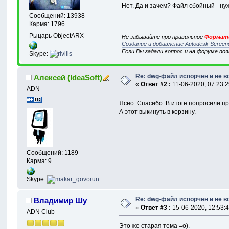
Нет. Да и зачем? Файл сбойный - ну
Сообщений: 13938
Карма: 1796
Рыцарь ObjectARX
Не забывайте про правильное
Формати
Создание и добавление Autodesk Screen
Если Вы задали вопрос и на форуме по
Skype:
Re: dwg-файл испорчен и не в
Алексей (IdeaSoft)
«
Ответ #2 :
11-06-2020, 07:23:2
ADN
Ясно. Спасибо. В итоге попросили п
А этот выкинуть в корзину.
Сообщений: 1189
Карма: 9
Skype:
Re: dwg-файл испорчен и не в
Владимир Шу
«
Ответ #3 :
15-06-2020, 12:53:4
ADN Club
Это же старая тема =о).