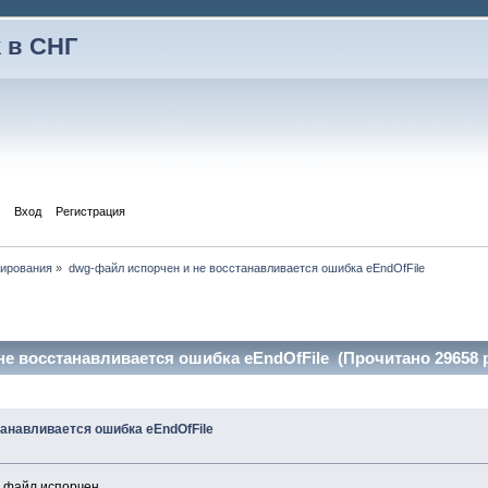
 в СНГ
Вход
Регистрация
тирования
»
dwg-файл испорчен и не восстанавливается ошибка eEndOfFile
е восстанавливается ошибка eEndOfFile (Прочитано 29658 
танавливается ошибка eEndOfFile
 файл испорчен