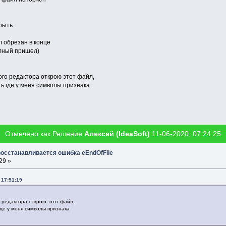
рыть
 обрезан в конце
олный пришел)
ого редактора открою этот файл,
ть где у меня символы признака
Отмечено как Решение
Алексей (IdeaSoft)
11-06-2020, 07:24:25
восстанавливается ошибка eEndOfFile
29 »
 17:51:19
о редактора открою этот файл,
где у меня символы признака