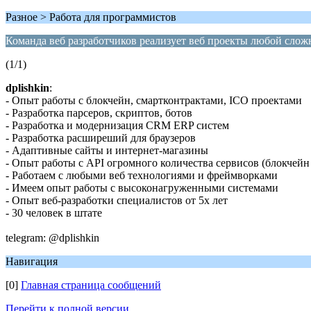
Разное > Работа для программистов
Команда веб разработчиков реализует веб проекты любой слож
(1/1)
dplishkin
:
- Опыт работы с блокчейн, смартконтрактами, ICO проектами
- Разработка парсеров, скриптов, ботов
- Разработка и модернизация CRM ERP систем
- Разработка расширеший для браузеров
- Адаптивные сайты и интернет-магазины
- Опыт работы с API огромного количества сервисов (блокчейн
- Работаем с любыми веб технологиями и фреймворками
- Имеем опыт работы с высоконагруженными системами
- Опыт веб-разработки специалистов от 5х лет
- 30 человек в штате
telegram: @dplishkin
Навигация
[0]
Главная страница сообщений
Перейти к полной версии