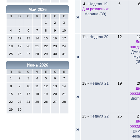
4
-
Неделя 19
5
Дни рождения:
Май 2026
Марина (39)
»
П
В
С
Ч
П
С
В
1
2
3
4
5
6
7
8
9
10
11
-
Неделя 20
12
1
11
12
13
14
15
16
17
Д
18
19
20
21
22
23
24
рожд
Дми
25
26
27
28
29
30
31
»
Му
(3
Июнь 2026
П
В
С
Ч
П
С
В
1
2
3
4
5
6
7
18
-
Неделя 21
19
2
8
9
10
11
12
13
14
Д
рожд
15
16
17
18
19
20
21
»
Biorn
22
23
24
25
26
27
28
29
30
25
-
Неделя 22
26
2
Д
рожд
»
Вик
Чек