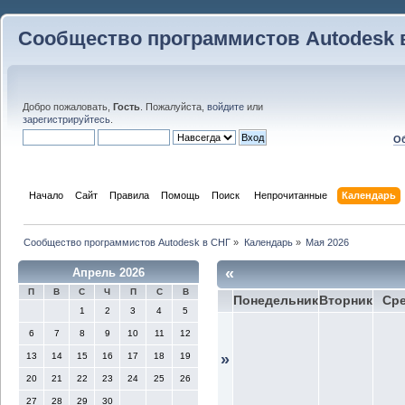
Сообщество программистов Autodesk 
Добро пожаловать,
Гость
. Пожалуйста,
войдите
или
зарегистрируйтесь
.
Об
Начало
Сайт
Правила
Помощь
Поиск
 Непрочитанные 
Календарь
Сообщество программистов Autodesk в СНГ
»
Календарь
»
Мая 2026
«
Апрель 2026
П
В
С
Ч
П
С
В
Понедельник
Вторник
Ср
1
2
3
4
5
6
7
8
9
10
11
12
13
14
15
16
17
18
19
»
20
21
22
23
24
25
26
27
28
29
30